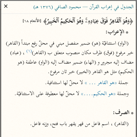
ساهم معنا في نشر القرآن والعلم الشرعي
✕
الجدول في إعراب القرآن — محمود الصافي (١٣٧٦ هـ)
الباحث القرآني
﴿وَهُوَ ٱلۡقَاهِرُ فَوۡقَ عِبَادِهِۦۚ وَهُوَ ٱلۡحَكِیمُ ٱلۡخَبِیرُ﴾ 
[الأنعام ١٨]
* الإعراب:
بحث
تفسير
علوم
مصاحف
معاجم
(الواو) استئنافيّة (هو) ضمير منفصل مبني في محلّ رفع مبتدأ (القاهر) 
(١)
خبر مرفوع (فوق) ظرف مكان منصوب متعلق ب (القاهر)
 ، (عباد) 
مضاف إليه مجرور و (الهاء) ضمير مضاف إليه (الواو) عاطفة (هو 
Type 2 or more characters for results.
الحكيم) مثل هو القاهر (الخبير) خبر ثان مرفوع.
Type 1 or more
أمّهات
عامّة
معاصرة
جملة 
«هو القاهر ... »
 لا محلّ لها استئنافية.
characters for results.
تفسير الطبري
فتح البيان للقنوجي
الميسر
وجملة 
«هو الحكيم....»
تفسير ابن كثير
فتح القدير للشوكاني
المختصر في
التفسير
تفسير القرطبي
تفسير ابن جزي
* الصرف:
تفسير السعدي
تفسير البغوي
(القاهر) ، اسم فاعل من قهر يقهر باب فتح، وزنه فاعل.

أيسر التفاسير
موسوعات
القرآن – تدبر وعمل