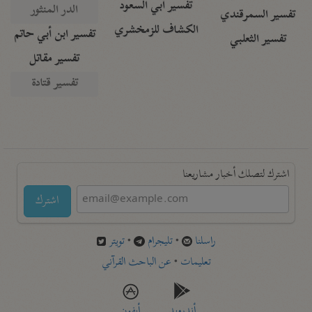
تفسير أبي السعود
الدر المنثور
تفسير السمرقندي
الكشاف للزمخشري
تفسير ابن أبي حاتم
تفسير الثعلبي
تفسير مقاتل
تفسير قتادة
اشترك لتصلك أخبار مشاريعنا
اشترك
راسلنا
•
تليجرام
•
تويتر
تعليمات
•
عن الباحث القرآني
أندرويد
أيفون