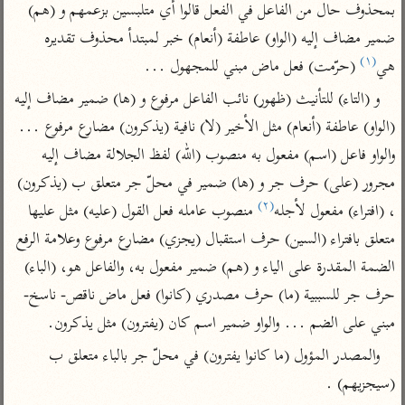
تفسير الآلوسي
جمع الأقوال
بمحذوف حال من الفاعل في الفعل قالوا أي متلبسين بزعمهم و (هم) 
تفسير ابن عثيمين
تفسير ابن الجوزي
تفسير الرازي
ضمير مضاف إليه (الواو) عاطفة (أنعام) خبر لمبتدأ محذوف تقديره 
(١)
هي
 (حرّمت) فعل ماض مبني للمجهول ...
تفسير الماوردي
مركَّزة العبارة
و (التاء) للتأنيث (ظهور) نائب الفاعل مرفوع و (ها) ضمير مضاف إليه 
أخرى
تفسير الجلالين
أضواء البيان
(الواو) عاطفة (أنعام) مثل الأخير (لا) نافية (يذكرون) مضارع مرفوع ... 
منتقاة
جامع البيان للإيجي
والواو فاعل (اسم) مفعول به منصوب (الله) لفظ الجلالة مضاف إليه 
تفسير ابن القيم
نظم الدرر للبقاعي
تفسير البيضاوي
مجرور (على) حرف جر و (ها) ضمير في محلّ جر متعلق ب (يذكرون) 
تفسير ابن تيمية
(٢)
، (افتراء) مفعول لأجله
 منصوب عامله فعل القول (عليه) مثل عليها 
تفسير النسفي
لغة وبلاغة
متعلق بافتراء (السين) حرف استقبال (يجزي) مضارع مرفوع وعلامة الرفع 
الوجيز للواحدي
التحرير والتنوير
عامّة
الضمة المقدرة على الياء و (هم) ضمير مفعول به، والفاعل هو، (الباء) 
تفسير ابن أبي زمنين
تفسير السمعاني
المحرر الوجيز لابن
حرف جر للسببية (ما) حرف مصدري (كانوا) فعل ماض ناقص- ناسخ- 
عطية
تفسير مكّي
مبني على الضم ... والواو ضمير اسم كان (يفترون) مثل يذكرون.
البحر المحيط لأبي
آثار
محاسن التأويل
حيان
والمصدر المؤول (ما كانوا يفترون) في محلّ جر بالباء متعلق ب 
للقاسمي
موسوعة التفسير
البسيط للواحدي
(سيجزيهم) .
المأثور
تفسير الثعالبي