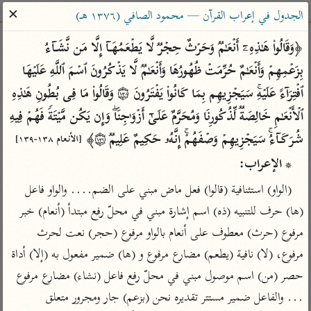
ساهم معنا في نشر القرآن والعلم الشرعي
✕
الجدول في إعراب القرآن — محمود الصافي (١٣٧٦ هـ)
الباحث القرآني
﴿وَقَالُوا۟ هَـٰذِهِۦۤ أَنۡعَـٰمࣱ وَحَرۡثٌ حِجۡرࣱ لَّا یَطۡعَمُهَاۤ إِلَّا مَن نَّشَاۤءُ 
بِزَعۡمِهِمۡ وَأَنۡعَـٰمٌ حُرِّمَتۡ ظُهُورُهَا وَأَنۡعَـٰمࣱ لَّا یَذۡكُرُونَ ٱسۡمَ ٱللَّهِ عَلَیۡهَا 
بحث
تفسير
علوم
مصاحف
معاجم
ٱفۡتِرَاۤءً عَلَیۡهِۚ سَیَجۡزِیهِم بِمَا كَانُوا۟ یَفۡتَرُونَ ۝١٣٨ وَقَالُوا۟ مَا فِی بُطُونِ هَـٰذِهِ 
ٱلۡأَنۡعَـٰمِ خَالِصَةࣱ لِّذُكُورِنَا وَمُحَرَّمٌ عَلَىٰۤ أَزۡوَ ٰ⁠جِنَاۖ وَإِن یَكُن مَّیۡتَةࣰ فَهُمۡ فِیهِ 
شُرَكَاۤءُۚ سَیَجۡزِیهِمۡ وَصۡفَهُمۡۚ إِنَّهُۥ حَكِیمٌ عَلِیمࣱ ۝١٣٩﴾ 
Type 2 or more characters for results.
[الأنعام ١٣٨-١٣٩]
* الإعراب:
Type 1 or more
أمّهات
عامّة
معاصرة
(الواو) استئنافية (قالوا) فعل ماض مبني على الضم.... والواو فاعل 
characters for results.
تفسير الطبري
فتح البيان للقنوجي
الميسر
(ها) حرف للتنبيه (ذه) اسم إشارة مبني في محلّ رفع مبتدأ (أنعام) خبر 
تفسير ابن كثير
فتح القدير للشوكاني
المختصر في
مرفوع (حرث) معطوف على أنعام بالواو مرفوع (حجر) نعت لحرث 
التفسير
تفسير القرطبي
تفسير ابن جزي
مرفوع، (لا) نافية (يطعم) مضارع مرفوع و (ها) ضمير مفعول به (إلا) أداة 
تفسير السعدي
تفسير البغوي
حصر (من) اسم موصول مبني في محلّ رفع فاعل (نشاء) مضارع مرفوع 
أيسر التفاسير
موسوعات
... والفاعل ضمير مستتر تقديره نحن (بزعم) جار ومجرور متعلق 
القرآن – تدبر وعمل