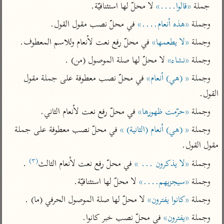
تفسير أبي السعود
جملة 
«قالوا....»
 لا محلّ لها استئنافيّة.
الدر المنثور
تفسير السمرقندي
الكشاف للزمخشري
وجملة 
«هذه أنعام....»
 في محلّ نصب مقول القول.
تفسير ابن أبي حاتم
تفسير الثعلبي
وجملة 
«لا يطعمها»
 في محلّ رفع نعت لأنعام وللاسم المعطوف.
تفسير مقاتل
تفسير قتادة
وجملة 
«نشاء»
 لا محلّ لها صلة الموصول (من) .
وجملة 
« (هي) أنعام»
 في محلّ نصب معطوفة على جملة مقول 
القول.
وجملة 
«حرّمت ظهورها»
 في محلّ رفع نعت لأنعام الثاني.
اشترك لتصلك أخبار مشاريعنا
وجملة 
« (هي) أنعام (الثانية) »
 في محلّ نصب معطوفة على جملة 
اشترك
مقول القول.
(٣)
وجملة 
«لا يذكرون ... »
 في محلّ رفع نعت لأنعام الثالث
 .
راسلنا
•
تليجرام
•
تويتر
وجملة 
«سيجزيهم....»
 لا محلّ لها استئنافيّة.
كنوز
•
تعليمات
•
عن الباحث القرآني
وجملة 
«كانوا يفترون»
 لا محلّ لها صلة الموصول الحرفي (ما) .
وجملة 
«يفترون»
 في محلّ نصب خبر كانوا.
أندرويد
أيفون