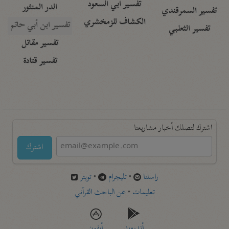
تفسير أبي السعود
الدر المنثور
تفسير السمرقندي
الكشاف للزمخشري
تفسير ابن أبي حاتم
تفسير الثعلبي
تفسير مقاتل
تفسير قتادة
اشترك لتصلك أخبار مشاريعنا
اشترك
راسلنا
•
تليجرام
•
تويتر
تعليمات
•
عن الباحث القرآني
أندرويد
أيفون