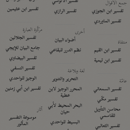
تفسير الآلوسي
جمع الأقوال
تفسير ابن عثيمين
تفسير ابن الجوزي
تفسير الرازي
تفسير الماوردي
مركَّزة العبارة
أخرى
تفسير الجلالين
أضواء البيان
منتقاة
جامع البيان للإيجي
تفسير ابن القيم
نظم الدرر للبقاعي
تفسير البيضاوي
تفسير ابن تيمية
تفسير النسفي
لغة وبلاغة
الوجيز للواحدي
التحرير والتنوير
عامّة
تفسير ابن أبي زمنين
تفسير السمعاني
المحرر الوجيز لابن
عطية
تفسير مكّي
البحر المحيط لأبي
آثار
محاسن التأويل
حيان
للقاسمي
موسوعة التفسير
البسيط للواحدي
المأثور
تفسير الثعالبي