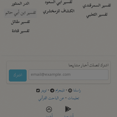
تفسير أبي السعود
الدر المنثور
تفسير السمرقندي
الكشاف للزمخشري
تفسير ابن أبي حاتم
تفسير الثعلبي
تفسير مقاتل
تفسير قتادة
اشترك لتصلك أخبار مشاريعنا
اشترك
راسلنا
•
تليجرام
•
تويتر
تعليمات
•
عن الباحث القرآني
أندرويد
أيفون