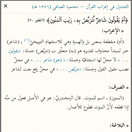
ساهم معنا في نشر القرآن والعلم الشرعي
✕
الجدول في إعراب القرآن — محمود الصافي (١٣٧٦ هـ)
الباحث القرآني
﴿أَمۡ یَقُولُونَ شَاعِرࣱ نَّتَرَبَّصُ بِهِۦ رَیۡبَ ٱلۡمَنُونِ﴾ 
[الطور ٣٠]
* الإعراب:
بحث
تفسير
علوم
مصاحف
معاجم
(١)
(أم) منقطعة بمعنى بل والهمزة وهي للاستفهام التوبيخيّ
 ، (شاعر) 
خبر لمبتدأ محذوف تقديره هو (به) متعلّق ب (نتربّص) جملة: 
«يقولون 
... »
 لا محلّ لها استئنافيّة وجملة: 
« (هو) شاعر ... »
 في محلّ 
Type 2 or more characters for results.
نصب مقول القول وجملة: 
«نتربّص ... »
Type 1 or more
أمّهات
عامّة
معاصرة
characters for results.
تفسير الطبري
فتح البيان للقنوجي
الميسر
* الصرف:
تفسير ابن كثير
فتح القدير للشوكاني
المختصر في
(المنون) ، اسم للموت. قال الزمخشريّ: هو في الأصل فعول من منّه 
التفسير
تفسير القرطبي
تفسير ابن جزي
تفسير السعدي
تفسير البغوي
أيسر التفاسير
موسوعات
* البلاغة:
القرآن – تدبر وعمل