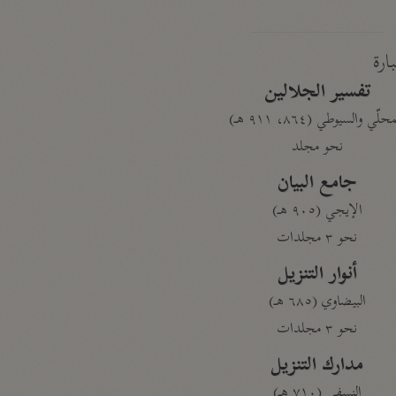
بارة
تفسير الجلالين
حلّي والسيوطي (٨٦٤، ٩١١ هـ)
نحو مجلد
جامع البيان
الإيجي (٩٠٥ هـ)
نحو ٣ مجلدات
أنوار التنزيل
البيضاوي (٦٨٥ هـ)
نحو ٣ مجلدات
مدارك التنزيل
النسفي (٧١٠ هـ)