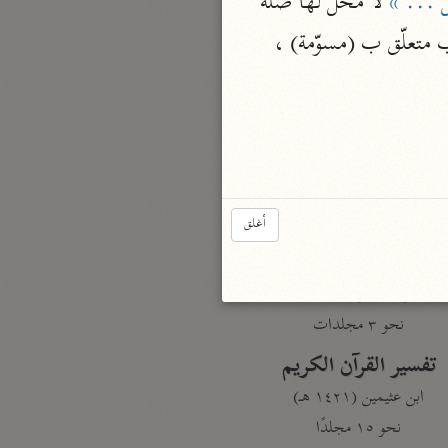
 ... »
 لا محلّ لها صلة 
نحو مجلد
 ، (عند) ظرف منصوب متعلّق ب (مسوّمة) ، 
تيسير الكريم الرحمن
السعدي (١٣٧٦ هـ)
نحو ٤ مجلدات
أيسر التفاسير
أبو بكر الجزائري (١٤٣٩ هـ)
نحو ٣ مجلدات
أغلق
القرآن – تدبّر وعمل
شركة الخبرات الذكية
نحو ٣ مجلدات
تفسير القرآن الكريم
ابن عثيمين (١٤٢١ هـ)
نحو ١٥ مجلدًا