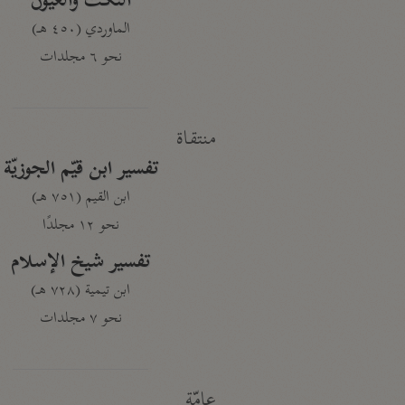
النكت والعيون
الماوردي (٤٥٠ هـ)
نحو ٦ مجلدات
منتقاة
تفسير ابن قيّم الجوزيّة
ابن القيم (٧٥١ هـ)
نحو ١٢ مجلدًا
تفسير شيخ الإسلام
ابن تيمية (٧٢٨ هـ)
نحو ٧ مجلدات
عامّة