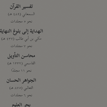
تفسير القرآن
السمعاني (٤٨٩ هـ)
نحو ٥ مجلدات
الهداية إلى بلوغ النهاية
مكي بن أبي طالب (٤٣٧ هـ)
نحو ٧ مجلدات
محاسن التأويل
القاسمي (١٣٣٢ هـ)
نحو ١١ مجلدًا
الجواهر الحسان
الثعالبي (٨٧٥ هـ)
نحو ٦ مجلدات
بحر العلوم