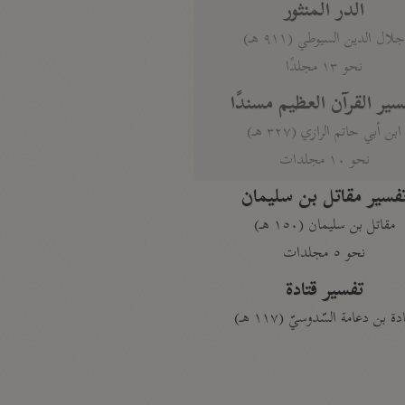
الدر المنثور
لال الدين السيوطي (٩١١ هـ)
نحو ١٣ مجلدًا
سير القرآن العظيم مسندًا
ابن أبي حاتم الرازي (٣٢٧ هـ)
نحو ١٠ مجلدات
فسير مقاتل بن سليمان
مقاتل بن سليمان (١٥٠ هـ)
نحو ٥ مجلدات
تفسير قتادة
دة بن دعامة السّدوسيّ (١١٧ هـ)