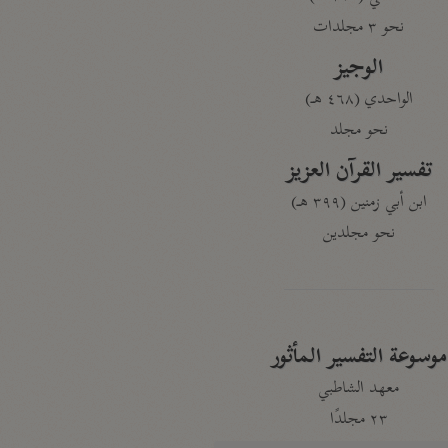
نحو ٣ مجلدات
الوجيز
الواحدي (٤٦٨ هـ)
نحو مجلد
تفسير القرآن العزيز
ابن أبي زمنين (٣٩٩ هـ)
نحو مجلدين
موسوعة التفسير المأثور
معهد الشاطبي
٢٣ مجلدًا