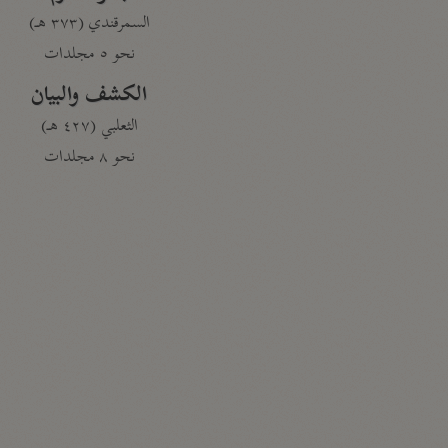
السمرقندي (٣٧٣ هـ)
نحو ٥ مجلدات
الكشف والبيان
الثعلبي (٤٢٧ هـ)
نحو ٨ مجلدات