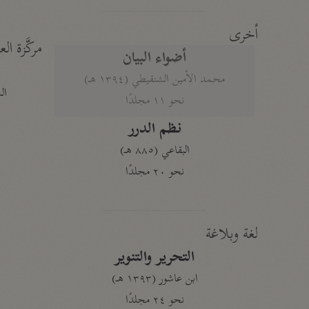
أخرى
مركَّزة الع
أضواء البيان
محمد الأمين الشنقيطي (١٣٩٤ هـ)
الم
نحو ١١ مجلدًا
نظم الدرر
البقاعي (٨٨٥ هـ)
نحو ٢٠ مجلدًا
لغة وبلاغة
التحرير والتنوير
ابن عاشور (١٣٩٣ هـ)
نحو ٢٤ مجلدًا