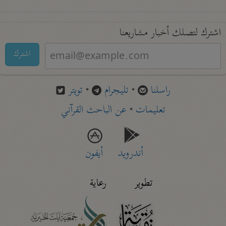
اشترك لتصلك أخبار مشاريعنا
اشترك
راسلنا
•
تليجرام
•
تويتر
تعليمات
•
عن الباحث القرآني
أندرويد
أيفون
تطوير
رعاية