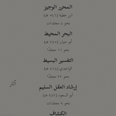
المحرر الوجيز
ابن عطية (٥٤٦ هـ)
نحو ٨ مجلدات
البحر المحيط
أبو حيان (٧٤٥ هـ)
نحو ١٦ مجلدًا
التفسير البسيط
الواحدي (٤٦٨ هـ)
نحو ٢٢ مجلدًا
آثار
إرشاد العقل السليم
أبو السعود (٩٨٢ هـ)
نحو ٩ مجلدات
الكشاف