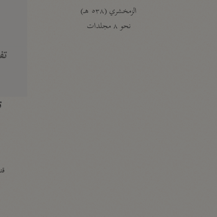
الزمخشري (٥٣٨ هـ)
ج
نحو ٨ مجلدات
تف
ت
قتا