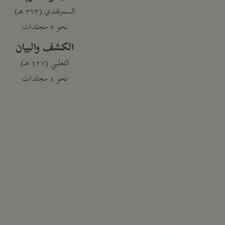
السمرقندي (٣٧٣ هـ)
نحو ٥ مجلدات
الكشف والبيان
الثعلبي (٤٢٧ هـ)
نحو ٨ مجلدات