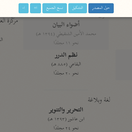
حول المصدر
التشكيل
نسخ الجميع
ا+
ا-
أخرى
مركَّزة الع
أضواء البيان
محمد الأمين الشنقيطي (١٣٩٤ هـ)
الم
نحو ١١ مجلدًا
نظم الدرر
البقاعي (٨٨٥ هـ)
نحو ٢٠ مجلدًا
لغة وبلاغة
التحرير والتنوير
ابن عاشور (١٣٩٣ هـ)
نحو ٢٤ مجلدًا