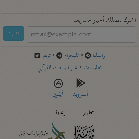
اشترك لتصلك أخبار مشاريعنا
اشترك
راسلنا
•
تليجرام
•
تويتر
تعليمات
•
عن الباحث القرآني
أندرويد
أيفون
تطوير
رعاية