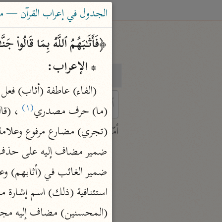
الجدول في إعراب القرآن — محمود 
﴿فَأَثَـٰبَهُمُ ٱللَّهُ بِمَا قَالُوا۟ ج
* الإعراب:
بحث
تفسير
(١)
(ما) حرف مصدري
 characters for results.
(تجري) مضارع مرفوع وعلامة
أمّهات
جامع البيان
ابن جرير الطبري (٣١٠ هـ)
نحو ٢٨ مجلدًا
تفسير القرآن العظيم
(المحسنين) مضاف إليه مجرور
ابن كثير (٧٧٤ هـ)