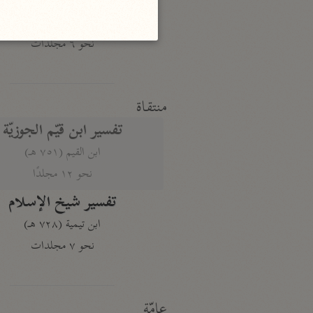
النكت والعيون
الماوردي (٤٥٠ هـ)
نحو ٦ مجلدات
منتقاة
تفسير ابن قيّم الجوزيّة
ابن القيم (٧٥١ هـ)
نحو ١٢ مجلدًا
تفسير شيخ الإسلام
ابن تيمية (٧٢٨ هـ)
نحو ٧ مجلدات
عامّة