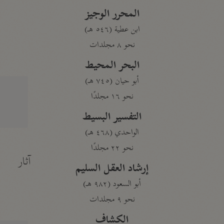
المحرر الوجيز
ابن عطية (٥٤٦ هـ)
نحو ٨ مجلدات
البحر المحيط
أبو حيان (٧٤٥ هـ)
نحو ١٦ مجلدًا
التفسير البسيط
الواحدي (٤٦٨ هـ)
نحو ٢٢ مجلدًا
آثار
إرشاد العقل السليم
أبو السعود (٩٨٢ هـ)
نحو ٩ مجلدات
الكشاف