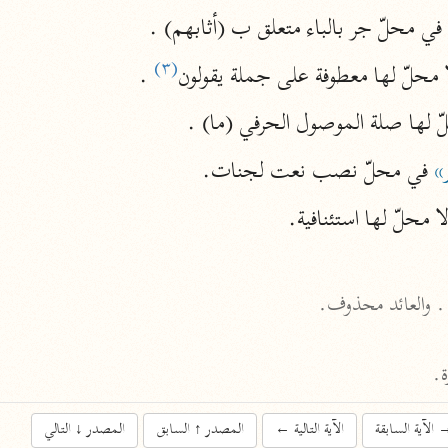
نحو ١١ مجلدًا
 في محلّ جر بالباء متعلق ب (أثابهم) .
التسهيل لعلوم التنزيل
(٣)
ا محلّ لها معطوفة على جملة يقولون
 .
ابن جُزَيّ (٧٤١ هـ)
نحو ٣ مجلدات
ّ لها صلة الموصول الحرفي (ما) .
»
 في محلّ نصب نعت لجنات.
موسوعات
لا محلّ لها استئنافية.
روح المعاني
الآلوسي (١٢٧٠ هـ)
. والعائد محذوف.
نحو ٢٨ مجلدًا
مفاتيح الغيب
فخر الدين الرازي (٦٠٦ هـ)
نحو ٢٤ مجلدًا
الآية السابقة
الآية التالية
←
المصدر
↑
السابق
المصدر
↓
التالي