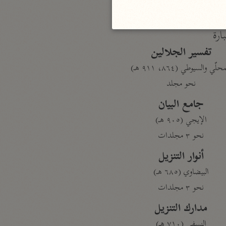
بارة
تفسير الجلالين
حلّي والسيوطي (٨٦٤، ٩١١ هـ)
نحو مجلد
جامع البيان
الإيجي (٩٠٥ هـ)
نحو ٣ مجلدات
أنوار التنزيل
البيضاوي (٦٨٥ هـ)
نحو ٣ مجلدات
مدارك التنزيل
النسفي (٧١٠ هـ)