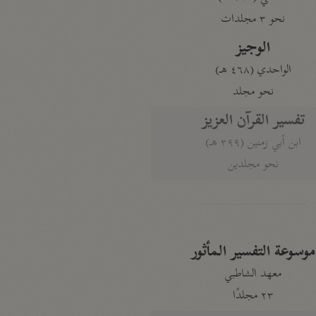
نحو ٣ مجلدات
الوجيز
الواحدي (٤٦٨ هـ)
نحو مجلد
تفسير القرآن العزيز
ابن أبي زمنين (٣٩٩ هـ)
نحو مجلدين
موسوعة التفسير المأثور
معهد الشاطبي
٢٣ مجلدًا