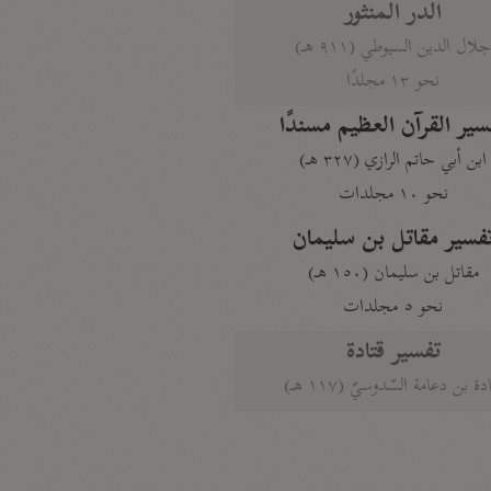
الدر المنثور
لال الدين السيوطي (٩١١ هـ)
نحو ١٣ مجلدًا
سير القرآن العظيم مسندًا
ابن أبي حاتم الرازي (٣٢٧ هـ)
نحو ١٠ مجلدات
فسير مقاتل بن سليمان
مقاتل بن سليمان (١٥٠ هـ)
نحو ٥ مجلدات
تفسير قتادة
دة بن دعامة السّدوسيّ (١١٧ هـ)