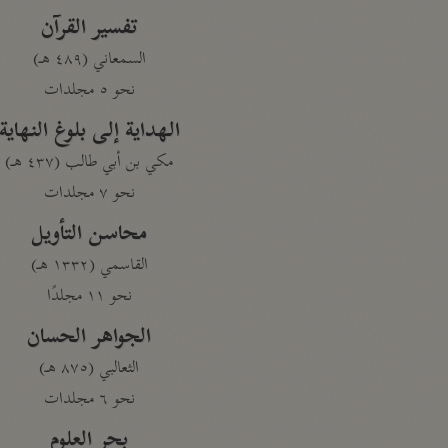
تفسير القرآن
السمعاني (٤٨٩ هـ)
نحو ٥ مجلدات
الهداية إلى بلوغ النهاية
مكي بن أبي طالب (٤٣٧ هـ)
نحو ٧ مجلدات
محاسن التأويل
القاسمي (١٣٣٢ هـ)
نحو ١١ مجلدًا
الجواهر الحسان
الثعالبي (٨٧٥ هـ)
نحو ٦ مجلدات
بحر العلوم