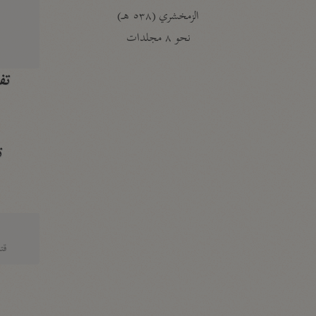
الزمخشري (٥٣٨ هـ)
ج
نحو ٨ مجلدات
تف
ت
قتا