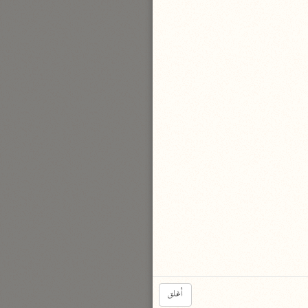
نحو مجلد
تيسير الكريم الرحمن
السعدي (١٣٧٦ هـ)
نحو ٤ مجلدات
أيسر التفاسير
أبو بكر الجزائري (١٤٣٩ هـ)
نحو ٣ مجلدات
القرآن – تدبّر وعمل
شركة الخبرات الذكية
نحو ٣ مجلدات
تفسير القرآن الكريم
ابن عثيمين (١٤٢١ هـ)
نحو ١٥ مجلدًا
أغلق