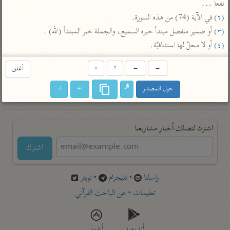
نفعا ...

تفسير أبي السعود
الدر المنثور
تفسير السمرقندي
(٢)
 في الآية (74) من هذه السورة.

الكشاف للزمخشري
تفسير ابن أبي حاتم
تفسير الثعلبي
(٣)
 أو ضمير منفصل مبتدأ خبره السميع، والجملة خبر المبتدأ (الله) .

تفسير مقاتل
(٤)
 أو لا محلّ لها استئنافيّة.
تفسير قتادة
→
←
↑
↓
أغلق
حول المصدر
ا+
ا-
اشترك لتصلك أخبار مشاريعنا
اشترك
راسلنا
•
تليجرام
•
تويتر
تعليمات
•
عن الباحث القرآني
أندرويد
أيفون