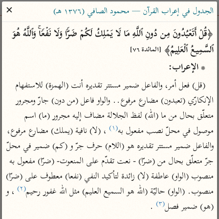
ساهم معنا في نشر القرآن والعلم الشرعي
✕
الجدول في إعراب القرآن — محمود الصافي (١٣٧٦ هـ)
الباحث القرآني
﴿قُلۡ أَتَعۡبُدُونَ مِن دُونِ ٱللَّهِ مَا لَا یَمۡلِكُ لَكُمۡ ضَرࣰّا وَلَا نَفۡعࣰاۚ وَٱللَّهُ هُوَ 
ٱلسَّمِیعُ ٱلۡعَلِیمُ﴾ 
[المائدة ٧٦]
بحث
تفسير
علوم
مصاحف
معاجم
* الإعراب:
(قل) فعل أمر، والفاعل ضمير مستتر تقديره أنت (الهمزة) للاستفهام 
Type 2 or more characters for results.
الإنكارّي (تعبدون) مضارع مرفوع.. والواو فاعل (من دون) جارّ ومجرور 
متعلّق بحال من ما (الله) لفظ الجلالة مضاف إليه مجرور (ما) اسم 
Type 1 or more
أمّهات
عامّة
معاصرة
(١)
موصول في محلّ نصب مفعول به
 ، (لا) نافية (يملك) مضارع مرفوع، 
characters for results.
تفسير الطبري
فتح البيان للقنوجي
الميسر
والفاعل ضمير مستتر تقديره هو (اللام) حرف جرّ و (كم) ضمير في محلّ 
تفسير ابن كثير
فتح القدير للشوكاني
المختصر في
جرّ متعلّق بحال من (ضرّا) - نعت تقدّم على المنعوت- (ضرّا) مفعول به 
التفسير
تفسير القرطبي
تفسير ابن جزي
منصوب (الواو) عاطفة (لا) زائدة لتأكيد النفي (نفعا) معطوف على (ضرّا) 
تفسير السعدي
(٢)
تفسير البغوي
منصوب. (الواو) حاليّة (الله هو السميع العليم) مثل الله غفور رحيم
 ، و 
أيسر التفاسير
(٣)
(هو) ضمير فصل
 .
موسوعات
القرآن – تدبر وعمل