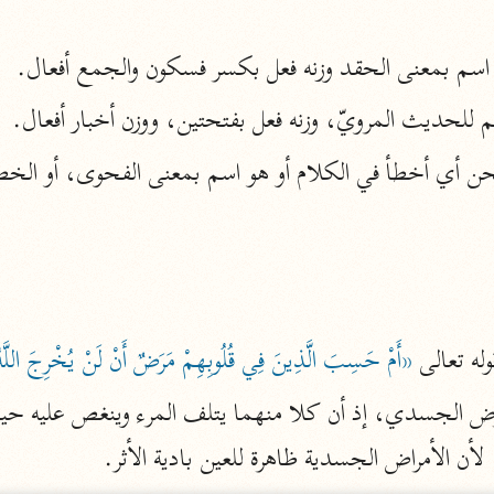
المحرر الوجيز
م بمعنى الحقد وزنه فعل بكسر فسكون والجمع أفعال.
ابن عطية (٥٤٦ هـ)
نحو ٨ مجلدات
للحديث المرويّ، وزنه فعل بفتحتين، ووزن أخبار أفعال.
البحر المحيط
أبو حيان (٧٤٥ هـ)
نحو ١٦ مجلدًا
التفسير البسيط
الواحدي (٤٦٨ هـ)
نحو ٢٢ مجلدًا
آثار
له تعالى 
«أَمْ حَسِبَ الَّذِينَ فِي قُلُوبِهِمْ مَرَضٌ أَنْ لَنْ يُخْرِجَ اللَّ
إرشاد العقل السليم
أبو السعود (٩٨٢ هـ)
نحو ٩ مجلدات
 لأن الأمراض الجسدية ظاهرة للعين بادية الأثر.
الكشاف