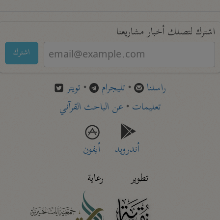
اشترك لتصلك أخبار مشاريعنا
اشترك
راسلنا
•
تليجرام
•
تويتر
تعليمات
•
عن الباحث القرآني
أندرويد
أيفون
تطوير
رعاية