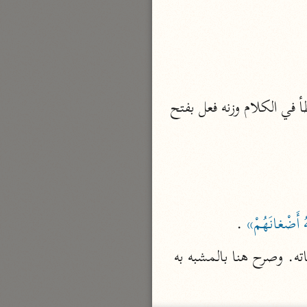
نحو ٣ مجلدات
الوجيز
الواحدي (٤٦٨ هـ)
نحو مجلد
(لحن) ، مصدر الثلاثيّ لحن أي أخطأ في الكلام أو هو اسم بمعنى الفحوى، أو الخطأ في الكلام وزنه فعل بفتح 
تفسير القرآن العزيز
ابن أبي زمنين (٣٩٩ هـ)
نحو مجلدين
هُ أَضْغانَهُمْ»
 .
موسوعة التفسير المأثور
فشبه المرض النفسي بالمرض الجسدي، إذ أن كلا منهما يتلف المرء وينغص عليه حياته. وصرح هنا بالمشبه به 
معهد الشاطبي
٢٣ مجلدًا