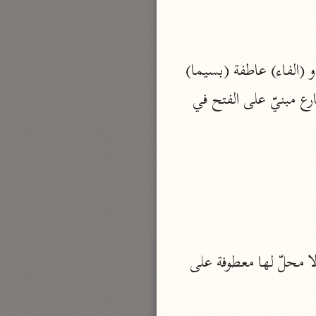
نحو مجلد
تيسير الكريم الرحمن
السعدي (١٣٧٦ هـ)
30- (الواو) عاطفة (لو) حرف شرط غير جازم (اللام) واقعة في جواب لو في الموضعين و (الفاء) عاطفة (بسيما) 
نحو ٤ مجلدات
متعلّق ب (عرفتهم) ، (الواو) عاطفة و (اللام) الثالثة لام القسم لقسم مقدّر (تعرفنّهم) مضارع مبنيّ على الفتح في 
أيسر التفاسير
أبو بكر الجزائري (١٤٣٩ هـ)
نحو ٣ مجلدات
القرآن – تدبّر وعمل
شركة الخبرات الذكية
نحو ٣ مجلدات
تفسير القرآن الكريم
 لا محلّ لها جواب القسم المقدّر ... وجملة القسم المقدّرة لا محلّ لها معطوفة على 
ابن عثيمين (١٤٢١ هـ)
نحو ١٥ مجلدًا