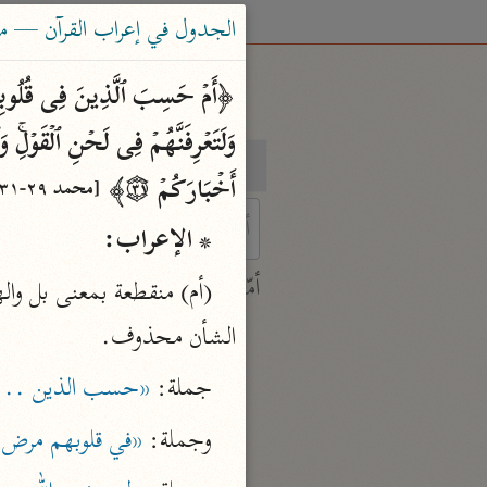
الجدول في إعراب القرآن — محمود 
بحث
تفسير
أَخۡبَارَكُمۡ ۝٣١﴾ 
[محمد ٢٩-٣١]
* الإعراب:
 characters for results.
أمّهات
جامع البيان
الشأن محذوف.
ابن جرير الطبري (٣١٠ هـ)
جملة: 
«حسب الذين ...
نحو ٢٨ مجلدًا
تفسير القرآن العظيم
وجملة: 
«في قلوبهم مرض 
ابن كثير (٧٧٤ هـ)