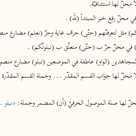
ا محلّ لها استئنافيّة.
أخرى
ي محلّ رفع خبر المبتدأ (لله) .
مركَّزة الع
أضواء البيان
محمد الأمين الشنقيطي (١٣٩٤ هـ)
الم
نحو ١١ مجلدًا
) في محلّ جرّ ب (حتّى) متعلّق ب (نبلونّكم) .
نظم الدرر
لمجاهدين (الواو) عاطفة في الموضعين (نبلو) مضارع من
البقاعي (٨٨٥ هـ)
نحو ٢٠ مجلدًا
لغة وبلاغة
حلّ لها صلة الموصول الحرفيّ (أن) المضمر وجملة: 
«نبلو .
التحرير والتنوير
ابن عاشور (١٣٩٣ هـ)
نحو ٢٤ مجلدًا