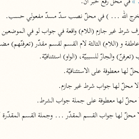
 »
 في محلّ رفع خبر أنّ.
نحو ١١ مجلدًا
يخرج الله ... ) في محلّ نصب سدّ مسدّ مفعولي حسب.
التسهيل لعلوم التنزيل
ابن جُزَيّ (٧٤١ هـ)
نحو ٣ مجلدات
رفنّ) والجارّ للسببيّة، (الواو) استئنافيّة.
موسوعات
حلّ لها معطوفة على الاستئنافيّة.
روح المعاني
لا محلّ لها جواب شرط غير جازم.
الآلوسي (١٢٧٠ هـ)
نحو ٢٨ مجلدًا
 محلّ لها معطوفة على جملة جواب الشرط.
مفاتيح الغيب
فخر الدين الرازي (٦٠٦ هـ)
نحو ٢٤ مجلدًا