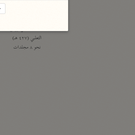
السمرقندي (٣٧٣ هـ)
→
نحو ٥ مجلدات
الكشف والبيان
الثعلبي (٤٢٧ هـ)
نحو ٨ مجلدات