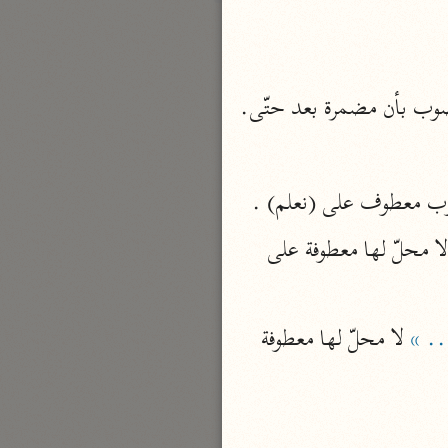
بارة
تفسير الجلالين
حلّي والسيوطي (٨٦٤، ٩١١ هـ)
نحو مجلد
صوب معطوف على (نعلم) .
جامع البيان
الإيجي (٩٠٥ هـ)
 لا محلّ لها جواب القسم المقدّر ... وجملة القسم المقدّرة لا محلّ لها معطوفة على 
نحو ٣ مجلدات
أنوار التنزيل
.. »
 لا محلّ لها معطوفة 
البيضاوي (٦٨٥ هـ)
نحو ٣ مجلدات
مدارك التنزيل
النسفي (٧١٠ هـ)