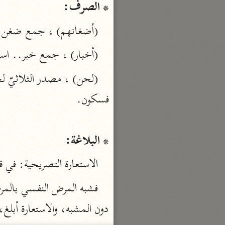
* الصرف:
تفسير القرآن
(أضغانهم) ، جمع ضغن اس
السمعاني (٤٨٩ هـ)
نحو ٥ مجلدات
(أخبار) ، جمع خبر.. اسم 
الهداية إلى بلوغ النهاية
مكي بن أبي طالب (٤٣٧ هـ)
نحو ٧ مجلدات
محاسن التأويل
القاسمي (١٣٣٢ هـ)
* البلاغة:
نحو ١١ مجلدًا
الاستعارة التصريحية: في قو
الجواهر الحسان
الثعالبي (٨٧٥ هـ)
نحو ٦ مجلدات
دون المشبه، والاستعارة أبلغ،
بحر العلوم