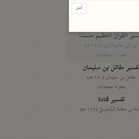
الدر المنثور
أغلق
لال الدين السيوطي (٩١١ هـ)
نحو ١٣ مجلدًا
سير القرآن العظيم مسندًا
ابن أبي حاتم الرازي (٣٢٧ هـ)
نحو ١٠ مجلدات
فسير مقاتل بن سليمان
مقاتل بن سليمان (١٥٠ هـ)
نحو ٥ مجلدات
تفسير قتادة
دة بن دعامة السّدوسيّ (١١٧ هـ)