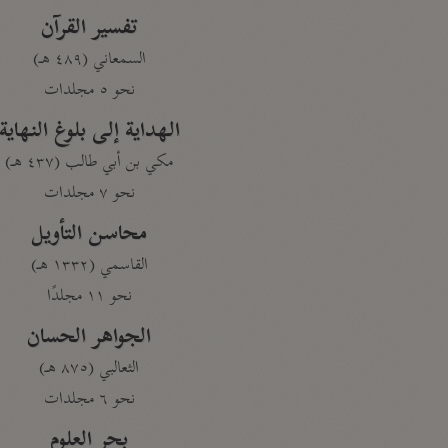
تفسير القرآن
السمعاني (٤٨٩ هـ)
نحو ٥ مجلدات
الهداية إلى بلوغ النهاية
مكي بن أبي طالب (٤٣٧ هـ)
نحو ٧ مجلدات
محاسن التأويل
القاسمي (١٣٣٢ هـ)
نحو ١١ مجلدًا
الجواهر الحسان
الثعالبي (٨٧٥ هـ)
نحو ٦ مجلدات
بحر العلوم