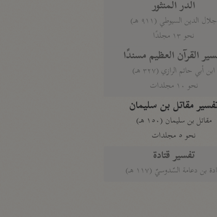
الدر المنثور
لال الدين السيوطي (٩١١ هـ)
نحو ١٣ مجلدًا
سير القرآن العظيم مسندًا
ابن أبي حاتم الرازي (٣٢٧ هـ)
نحو ١٠ مجلدات
فسير مقاتل بن سليمان
مقاتل بن سليمان (١٥٠ هـ)
نحو ٥ مجلدات
تفسير قتادة
دة بن دعامة السّدوسيّ (١١٧ هـ)