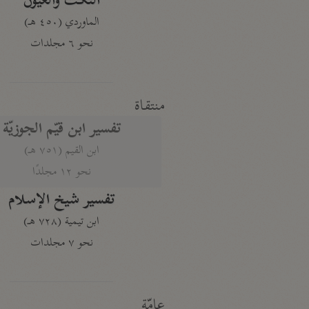
النكت والعيون
الماوردي (٤٥٠ هـ)
نحو ٦ مجلدات
منتقاة
تفسير ابن قيّم الجوزيّة
ابن القيم (٧٥١ هـ)
نحو ١٢ مجلدًا
تفسير شيخ الإسلام
ابن تيمية (٧٢٨ هـ)
نحو ٧ مجلدات
عامّة