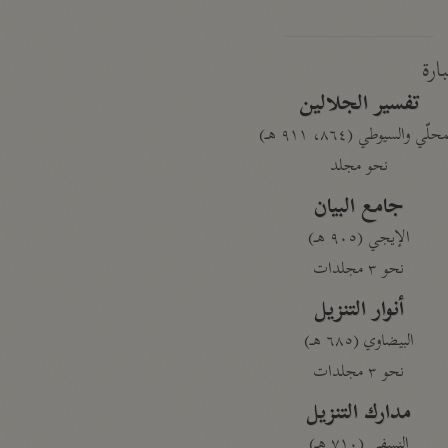
بارة
تفسير الجلالين
حلّي والسيوطي (٨٦٤، ٩١١ هـ)
نحو مجلد
جامع البيان
الإيجي (٩٠٥ هـ)
نحو ٣ مجلدات
أنوار التنزيل
البيضاوي (٦٨٥ هـ)
نحو ٣ مجلدات
مدارك التنزيل
النسفي (٧١٠ هـ)