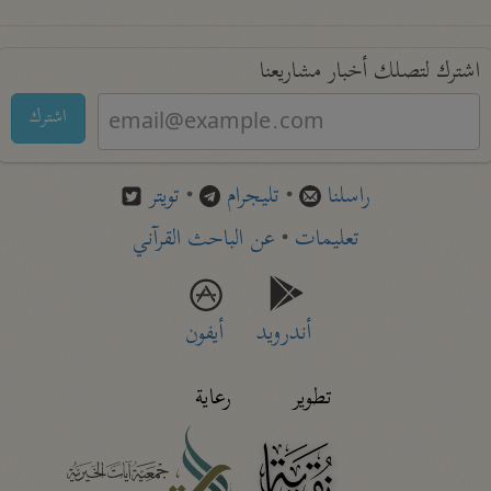
اشترك لتصلك أخبار مشاريعنا
اشترك
راسلنا
•
تليجرام
•
تويتر
تعليمات
•
عن الباحث القرآني
أندرويد
أيفون
تطوير
رعاية