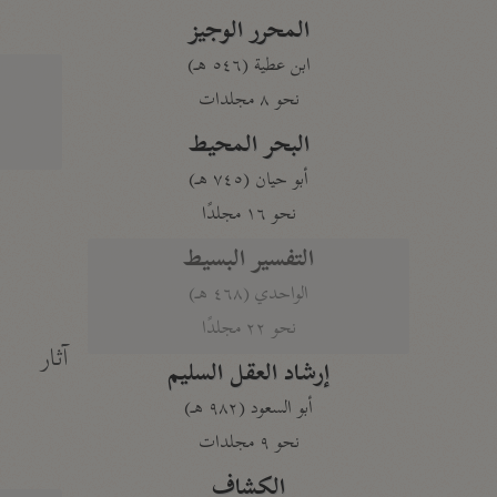
المحرر الوجيز
ابن عطية (٥٤٦ هـ)
نحو ٨ مجلدات
البحر المحيط
أبو حيان (٧٤٥ هـ)
نحو ١٦ مجلدًا
التفسير البسيط
الواحدي (٤٦٨ هـ)
نحو ٢٢ مجلدًا
آثار
إرشاد العقل السليم
أبو السعود (٩٨٢ هـ)
نحو ٩ مجلدات
الكشاف