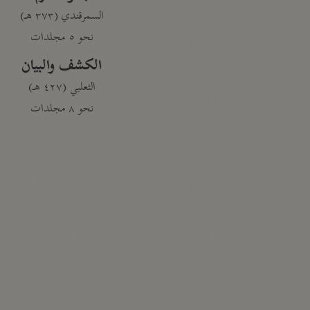
السمرقندي (٣٧٣ هـ)
نحو ٥ مجلدات
الكشف والبيان
الثعلبي (٤٢٧ هـ)
نحو ٨ مجلدات