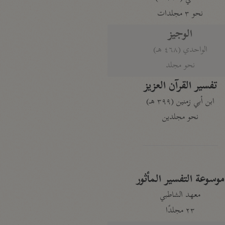
نحو ٣ مجلدات
الوجيز
الواحدي (٤٦٨ هـ)
نحو مجلد
تفسير القرآن العزيز
ابن أبي زمنين (٣٩٩ هـ)
نحو مجلدين
موسوعة التفسير المأثور
معهد الشاطبي
٢٣ مجلدًا