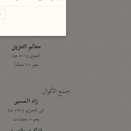
نحو ١٩ مجلدًا
→
الجامع لأحكام القرآن
القرطبي (٦٧١ هـ)
نحو ٢٤ مجلدًا
معالم التنزيل
البغوي (٥١٦ هـ)
نحو ١١ مجلدًا
جمع الأقوال
زاد المسير
ابن الجوزي (٥٩٧ هـ)
نحو ٥ مجلدات