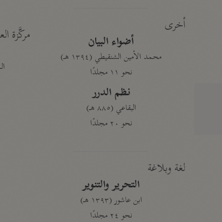
أخرى
مركَّزة الع
أضواء البيان
محمد الأمين الشنقيطي (١٣٩٤ هـ)
الم
نحو ١١ مجلدًا
نظم الدرر
البقاعي (٨٨٥ هـ)
نحو ٢٠ مجلدًا
لغة وبلاغة
التحرير والتنوير
ابن عاشور (١٣٩٣ هـ)
نحو ٢٤ مجلدًا