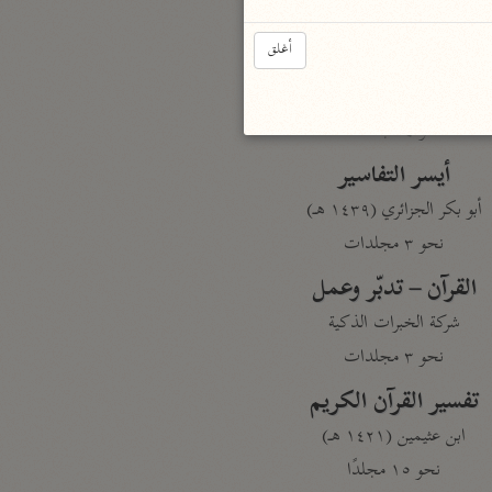
نحو مجلد
أغلق
تيسير الكريم الرحمن
السعدي (١٣٧٦ هـ)
نحو ٤ مجلدات
أيسر التفاسير
أبو بكر الجزائري (١٤٣٩ هـ)
نحو ٣ مجلدات
القرآن – تدبّر وعمل
شركة الخبرات الذكية
نحو ٣ مجلدات
تفسير القرآن الكريم
ابن عثيمين (١٤٢١ هـ)
نحو ١٥ مجلدًا