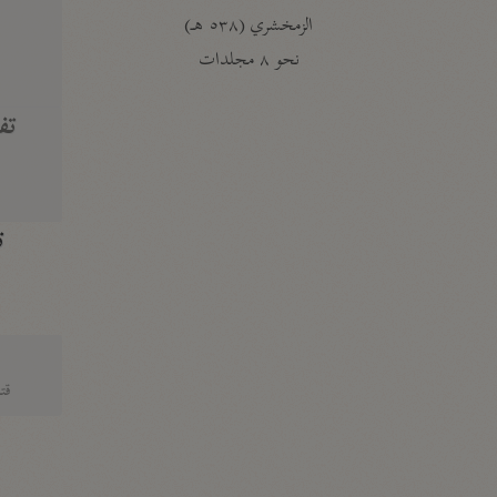
الزمخشري (٥٣٨ هـ)
ج
نحو ٨ مجلدات
تف
ت
قتا