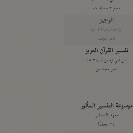
نحو ٣ مجلدات
الوجيز
الواحدي (٤٦٨ هـ)
نحو مجلد
تفسير القرآن العزيز
ابن أبي زمنين (٣٩٩ هـ)
نحو مجلدين
موسوعة التفسير المأثور
معهد الشاطبي
٢٣ مجلدًا