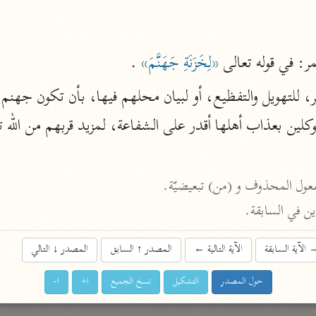
نحو ١١ مجلدًا
التسهيل لعلوم التنزيل
 في قوله تعالى 
«لِخَزَنَةِ جَهَنَّمَ»
 .
ابن جُزَيّ (٧٤١ هـ)
نحو ٣ مجلدات
موكلين بعذاب أهلها أقدر على الشفاعة، لمزيد قربهم من الله ت
موسوعات
روح المعاني
لمفعول المحذوف و (من) تبعيضيّة.
الآلوسي (١٢٧٠ هـ)
ين في السابقة.
نحو ٢٨ مجلدًا
مفاتيح الغيب
الآية السابقة
الآية التالية
←
المصدر
↑
السابق
المصدر
↓
التالي
فخر الدين الرازي (٦٠٦ هـ)
حول المصدر
التشكيل
نسخ الجميع
ا+
ا-
نحو ٢٤ مجلدًا