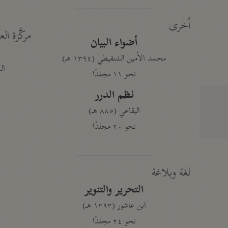
أخرى
مركَّزة الع
أضواء البيان
محمد الأمين الشنقيطي (١٣٩٤ هـ)
الم
نحو ١١ مجلدًا
نظم الدرر
البقاعي (٨٨٥ هـ)
نحو ٢٠ مجلدًا
لغة وبلاغة
التحرير والتنوير
ابن عاشور (١٣٩٣ هـ)
نحو ٢٤ مجلدًا