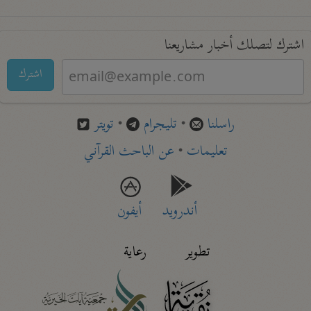
اشترك لتصلك أخبار مشاريعنا
اشترك
راسلنا
•
تليجرام
•
تويتر
تعليمات
•
عن الباحث القرآني
أندرويد
أيفون
تطوير
رعاية