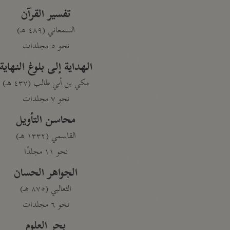
تفسير القرآن
السمعاني (٤٨٩ هـ)
نحو ٥ مجلدات
الهداية إلى بلوغ النهاية
مكي بن أبي طالب (٤٣٧ هـ)
نحو ٧ مجلدات
محاسن التأويل
القاسمي (١٣٣٢ هـ)
نحو ١١ مجلدًا
الجواهر الحسان
الثعالبي (٨٧٥ هـ)
نحو ٦ مجلدات
بحر العلوم