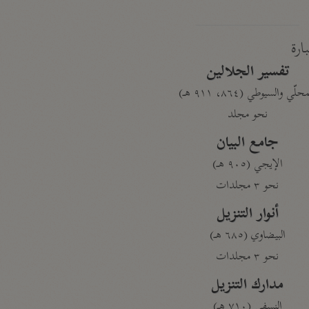
بارة
تفسير الجلالين
حلّي والسيوطي (٨٦٤، ٩١١ هـ)
نحو مجلد
جامع البيان
الإيجي (٩٠٥ هـ)
نحو ٣ مجلدات
أنوار التنزيل
البيضاوي (٦٨٥ هـ)
نحو ٣ مجلدات
مدارك التنزيل
النسفي (٧١٠ هـ)