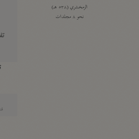
الزمخشري (٥٣٨ هـ)
ج
نحو ٨ مجلدات
تف
ت
قتا