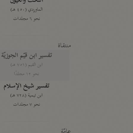
النكت والعيون
الماوردي (٤٥٠ هـ)
نحو ٦ مجلدات
منتقاة
تفسير ابن قيّم الجوزيّة
ابن القيم (٧٥١ هـ)
نحو ١٢ مجلدًا
تفسير شيخ الإسلام
ابن تيمية (٧٢٨ هـ)
نحو ٧ مجلدات
عامّة