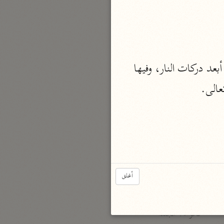
نحو مجلد
تيسير الكريم الرحمن
السعدي (١٣٧٦ هـ)
نحو ٤ مجلدات
وضع جهنم موضع الضمير، للتهويل والتفظيع، أو لبيان محلهم فيها، بأن تكون جهنم أبعد دركات النار، وفيها 
أيسر التفاسير
عالى.
أبو بكر الجزائري (١٤٣٩ هـ)
نحو ٣ مجلدات
القرآن – تدبّر وعمل
شركة الخبرات الذكية
نحو ٣ مجلدات
أغلق
تفسير القرآن الكريم
ابن عثيمين (١٤٢١ هـ)
نحو ١٥ مجلدًا