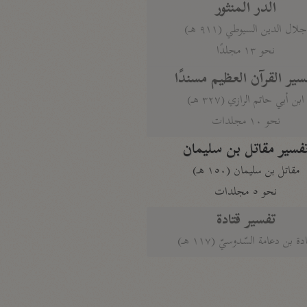
الدر المنثور
لال الدين السيوطي (٩١١ هـ)
نحو ١٣ مجلدًا
سير القرآن العظيم مسندًا
ابن أبي حاتم الرازي (٣٢٧ هـ)
نحو ١٠ مجلدات
فسير مقاتل بن سليمان
مقاتل بن سليمان (١٥٠ هـ)
نحو ٥ مجلدات
تفسير قتادة
دة بن دعامة السّدوسيّ (١١٧ هـ)