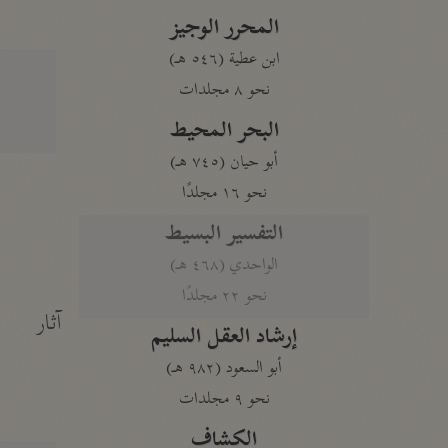
المحرر الوجيز
ابن عطية (٥٤٦ هـ)
نحو ٨ مجلدات
البحر المحيط
أبو حيان (٧٤٥ هـ)
نحو ١٦ مجلدًا
التفسير البسيط
الواحدي (٤٦٨ هـ)
نحو ٢٢ مجلدًا
آثار
إرشاد العقل السليم
أبو السعود (٩٨٢ هـ)
نحو ٩ مجلدات
الكشاف