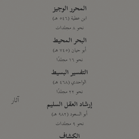
المحرر الوجيز
ابن عطية (٥٤٦ هـ)
نحو ٨ مجلدات
البحر المحيط
أبو حيان (٧٤٥ هـ)
نحو ١٦ مجلدًا
التفسير البسيط
الواحدي (٤٦٨ هـ)
نحو ٢٢ مجلدًا
آثار
إرشاد العقل السليم
أبو السعود (٩٨٢ هـ)
نحو ٩ مجلدات
الكشاف