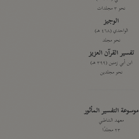
نحو ٣ مجلدات
الوجيز
الواحدي (٤٦٨ هـ)
نحو مجلد
تفسير القرآن العزيز
ابن أبي زمنين (٣٩٩ هـ)
نحو مجلدين
موسوعة التفسير المأثور
معهد الشاطبي
٢٣ مجلدًا