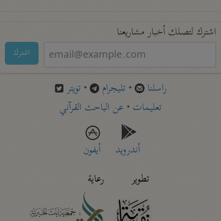
اشترك لتصلك أخبار مشاريعنا
اشترك
راسلنا
•
تليجرام
•
تويتر
تعليمات
•
عن الباحث القرآني
أندرويد
أيفون
تطوير
رعاية