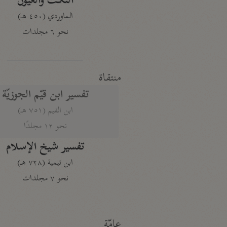
النكت والعيون
الماوردي (٤٥٠ هـ)
نحو ٦ مجلدات
منتقاة
تفسير ابن قيّم الجوزيّة
ابن القيم (٧٥١ هـ)
نحو ١٢ مجلدًا
تفسير شيخ الإسلام
ابن تيمية (٧٢٨ هـ)
نحو ٧ مجلدات
عامّة