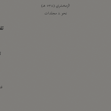
الزمخشري (٥٣٨ هـ)
ج
نحو ٨ مجلدات
تف
ت
قتا