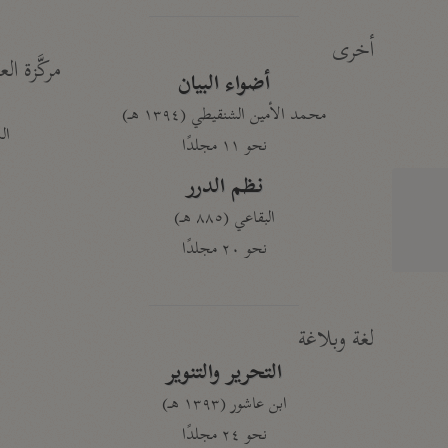
أخرى
مركَّزة الع
أضواء البيان
محمد الأمين الشنقيطي (١٣٩٤ هـ)
الم
نحو ١١ مجلدًا
نظم الدرر
البقاعي (٨٨٥ هـ)
نحو ٢٠ مجلدًا
لغة وبلاغة
التحرير والتنوير
ابن عاشور (١٣٩٣ هـ)
نحو ٢٤ مجلدًا