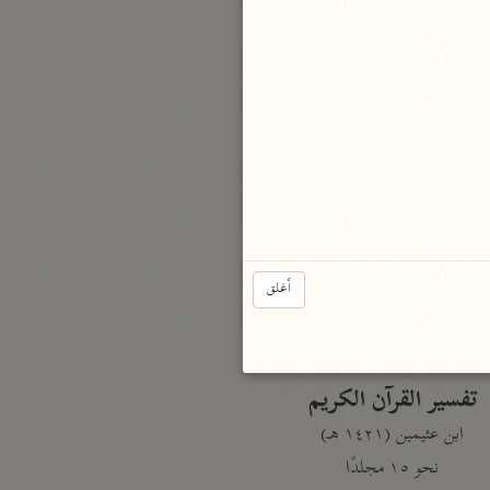
نحو مجلد
تيسير الكريم الرحمن
السعدي (١٣٧٦ هـ)
نحو ٤ مجلدات
أيسر التفاسير
أبو بكر الجزائري (١٤٣٩ هـ)
نحو ٣ مجلدات
القرآن – تدبّر وعمل
أغلق
شركة الخبرات الذكية
نحو ٣ مجلدات
تفسير القرآن الكريم
ابن عثيمين (١٤٢١ هـ)
نحو ١٥ مجلدًا