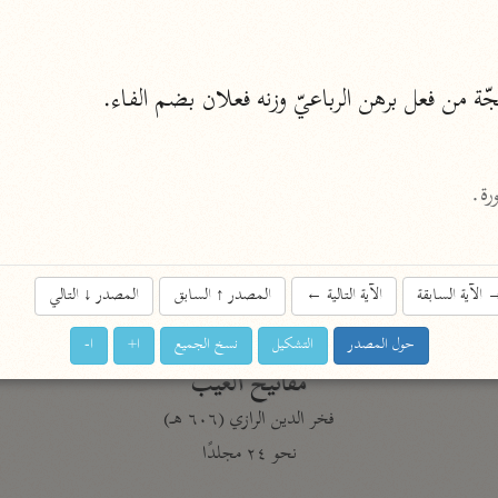
نحو ١١ مجلدًا
التسهيل لعلوم التنزيل
ّة من فعل برهن الرباعيّ وزنه فعلان بضم الفاء.
ابن جُزَيّ (٧٤١ هـ)
نحو ٣ مجلدات
موسوعات
روح المعاني
الآية السابقة
الآية التالية
←
المصدر
↑
السابق
المصدر
↓
التالي
الآلوسي (١٢٧٠ هـ)
نحو ٢٨ مجلدًا
حول المصدر
التشكيل
نسخ الجميع
ا+
ا-
مفاتيح الغيب
فخر الدين الرازي (٦٠٦ هـ)
نحو ٢٤ مجلدًا