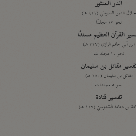
الدر المنثور
لال الدين السيوطي (٩١١ هـ)
نحو ١٣ مجلدًا
سير القرآن العظيم مسندًا
ابن أبي حاتم الرازي (٣٢٧ هـ)
نحو ١٠ مجلدات
فسير مقاتل بن سليمان
مقاتل بن سليمان (١٥٠ هـ)
نحو ٥ مجلدات
تفسير قتادة
دة بن دعامة السّدوسيّ (١١٧ هـ)