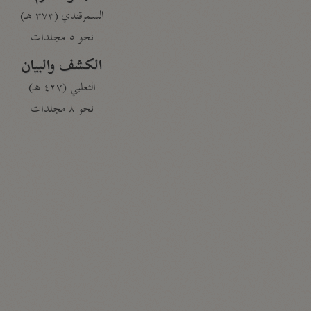
السمرقندي (٣٧٣ هـ)
نحو ٥ مجلدات
الكشف والبيان
الثعلبي (٤٢٧ هـ)
نحو ٨ مجلدات