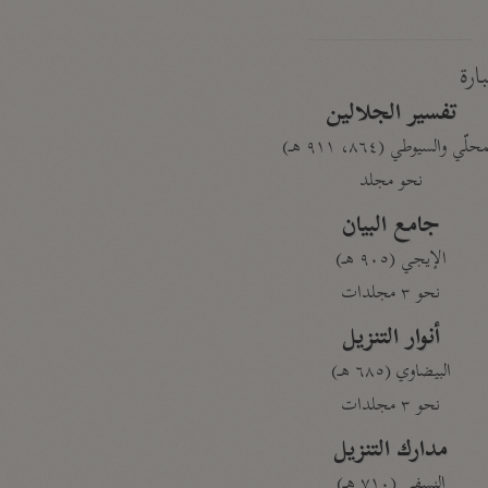
بارة
تفسير الجلالين
حلّي والسيوطي (٨٦٤، ٩١١ هـ)
نحو مجلد
جامع البيان
الإيجي (٩٠٥ هـ)
نحو ٣ مجلدات
أنوار التنزيل
البيضاوي (٦٨٥ هـ)
نحو ٣ مجلدات
مدارك التنزيل
النسفي (٧١٠ هـ)