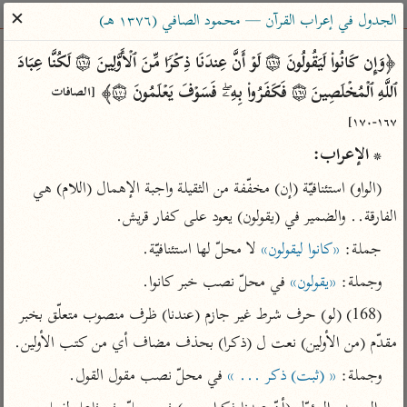
ساهم معنا في نشر القرآن والعلم الشرعي
✕
الجدول في إعراب القرآن — محمود الصافي (١٣٧٦ هـ)
الباحث القرآني
﴿وَإِن كَانُوا۟ لَیَقُولُونَ ۝١٦٧ لَوۡ أَنَّ عِندَنَا ذِكۡرࣰا مِّنَ ٱلۡأَوَّلِینَ ۝١٦٨ لَكُنَّا عِبَادَ 
ٱللَّهِ ٱلۡمُخۡلَصِینَ ۝١٦٩ فَكَفَرُوا۟ بِهِۦۖ فَسَوۡفَ یَعۡلَمُونَ ۝١٧٠﴾ 
[الصافات 
بحث
تفسير
علوم
مصاحف
معاجم
١٦٧-١٧٠]
* الإعراب:
Type 2 or more characters for results.
(الواو) استئنافيّة (إن) مخفّفة من الثقيلة واجبة الإهمال (اللام) هي 
الفارقة.. والضمير في (يقولون) يعود على كفار قريش.
Type 1 or more
أمّهات
عامّة
معاصرة
جملة: 
«كانوا ليقولون»
 لا محلّ لها استئنافيّة.
characters for results.
تفسير الطبري
فتح البيان للقنوجي
الميسر
وجملة: 
«يقولون»
 في محلّ نصب خبر كانوا.
تفسير ابن كثير
فتح القدير للشوكاني
المختصر في
التفسير
(168) (لو) حرف شرط غير جازم (عندنا) ظرف منصوب متعلّق بخبر 
تفسير القرطبي
تفسير ابن جزي
تفسير السعدي
مقدّم (من الأولين) نعت ل (ذكرا) بحذف مضاف أي من كتب الأولين.
تفسير البغوي
أيسر التفاسير
وجملة: 
« (ثبت) ذكر ... »
 في محلّ نصب مقول القول.
موسوعات
القرآن – تدبر وعمل