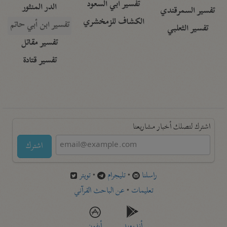
تفسير أبي السعود
الدر المنثور
تفسير السمرقندي
الكشاف للزمخشري
تفسير ابن أبي حاتم
تفسير الثعلبي
تفسير مقاتل
تفسير قتادة
اشترك لتصلك أخبار مشاريعنا
اشترك
راسلنا
•
تليجرام
•
تويتر
تعليمات
•
عن الباحث القرآني
أندرويد
أيفون