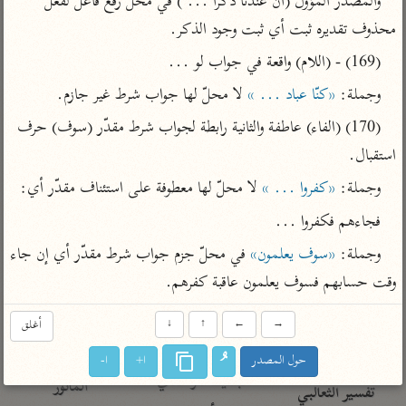
والمصدر المؤوّل (أنّ عندنا ذكرا ... ) في محلّ رفع فاعل لفعل 
تفسير الآلوسي
جمع الأقوال
تفسير ابن عثيمين
محذوف تقديره ثبت أي ثبت وجود الذكر.
تفسير ابن الجوزي
تفسير الرازي
(169) - (اللام) واقعة في جواب لو ...
تفسير الماوردي
مركَّزة العبارة
وجملة: 
«كنّا عباد ... »
 لا محلّ لها جواب شرط غير جازم.
أخرى
تفسير الجلالين
أضواء البيان
(170) (الفاء) عاطفة والثانية رابطة لجواب شرط مقدّر (سوف) حرف 
منتقاة
جامع البيان للإيجي
استقبال.
تفسير ابن القيم
نظم الدرر للبقاعي
تفسير البيضاوي
وجملة: 
«كفروا ... »
 لا محلّ لها معطوفة على استئناف مقدّر أي:
تفسير ابن تيمية
تفسير النسفي
فجاءهم فكفروا ...
لغة وبلاغة
الوجيز للواحدي
التحرير والتنوير
عامّة
وجملة: 
«سوف يعلمون»
 في محلّ جزم جواب شرط مقدّر أي إن جاء 
تفسير ابن أبي زمنين
تفسير السمعاني
المحرر الوجيز لابن
وقت حسابهم فسوف يعلمون عاقبة كفرهم.
عطية
تفسير مكّي
→
←
↑
↓
أغلق
البحر المحيط لأبي
آثار
محاسن التأويل
حيان
للقاسمي
حول المصدر
ا+
ا-
موسوعة التفسير
البسيط للواحدي
المأثور
تفسير الثعالبي