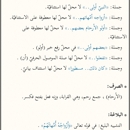
تفسير الآلوسي
جمع الأقوال
جملة: 
«النبيّ أولى..»
 لا محلّ لها استئنافيّة.
تفسير ابن عثيمين
تفسير ابن الجوزي
تفسير الرازي
وجملة: 
«أزواجه أمّهاتهم..»
 لا محلّ لها معطوفة على الاستئنافيّة.
تفسير الماوردي
وجملة: 
«أولو الأرحام بعضهم..»
 لا محلّ لها معطوفة على 
مركَّزة العبارة
أخرى
الاستئنافيّة.
تفسير الجلالين
أضواء البيان
منتقاة
وجملة: 
«بعضهم أولى..»
 في محلّ رفع خبر (أولو) .
جامع البيان للإيجي
تفسير ابن القيم
نظم الدرر للبقاعي
وجملة: 
«تفعلوا..»
 لا محلّ لها صلة الموصول الحرفيّ (أن) .
تفسير البيضاوي
تفسير ابن تيمية
وجملة: 
«كان ذلك.. مسطورا»
تفسير النسفي
لغة وبلاغة
الوجيز للواحدي
التحرير والتنوير
عامّة
* الصرف:
تفسير ابن أبي زمنين
تفسير السمعاني
المحرر الوجيز لابن
عطية
تفسير مكّي
البحر المحيط لأبي
آثار
محاسن التأويل
حيان
* البلاغة:
للقاسمي
موسوعة التفسير
البسيط للواحدي
المأثور
التشبيه البليغ: في قوله تعالى 
«وَأَزْواجُهُ أُمَّهاتُهُمْ»
 .
تفسير الثعالبي