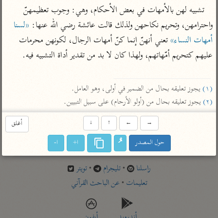
تفسير أبي السعود
الدر المنثور
تشبيه لهن بالأمهات في بعض الأحكام، وهي: وجوب تعظيمهنّ 
تفسير السمرقندي
الكشاف للزمخشري
تفسير ابن أبي حاتم
واحترامهن، وتحريم نكاحهن ولذلك قالت عائشة رضي الله عنها: 
«لسنا 
تفسير الثعلبي
أمهات النساء»
 تعني أنهنّ إنما كنّ أمهات الرجال، لكونهن محرمات 
تفسير مقاتل
عليهم كتحريم أمّهاتهم، ولهذا كان لا بد من تقدير أداة التشبيه فيه.

تفسير قتادة
(١)
 يجوز تعليقه بحال من الضمير في أولى، وهو العامل.

(٢)
 يجوز تعليقه بحال من (أولو الأرحام) على سبيل التبيين.
اشترك لتصلك أخبار مشاريعنا
→
←
↑
↓
أغلق
اشترك
حول المصدر
ا+
ا-
راسلنا
•
تليجرام
•
تويتر
تعليمات
•
عن الباحث القرآني
أندرويد
أيفون