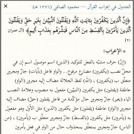
ساهم معنا في نشر القرآن والعلم الشرعي
✕
الجدول في إعراب القرآن — محمود الصافي (١٣٧٦ هـ)
الباحث القرآني
﴿إِنَّ ٱلَّذِینَ یَكۡفُرُونَ بِـَٔایَـٰتِ ٱللَّهِ وَیَقۡتُلُونَ ٱلنَّبِیِّـۧنَ بِغَیۡرِ حَقࣲّ وَیَقۡتُلُونَ 
ٱلَّذِینَ یَأۡمُرُونَ بِٱلۡقِسۡطِ مِنَ ٱلنَّاسِ فَبَشِّرۡهُم بِعَذَابٍ أَلِیمٍ﴾ 
[آل عمران 
بحث
تفسير
علوم
مصاحف
معاجم
٢١]
* الإعراب:
Type 2 or more characters for results.
(إنّ) حرف مشبّه بالفعل للتوكيد (الذين) اسم موصول اسم إن في 
محلّ نصب (يكفرون) مضارع مرفوع.. والواو فاعل (بآيات) جارّ ومجرور 
Type 1 or more
أمّهات
عامّة
معاصرة
متعلّق ب (يكفرون) ، (الله) لفظ الجلالة مضاف إليه مجرور (الواو) 
characters for results.
تفسير الطبري
فتح البيان للقنوجي
الميسر
عاطفة (يقتلون) مثل يكفرون (النبيّين) مفعول به منصوب وعلامة النصب 
تفسير ابن كثير
فتح القدير للشوكاني
المختصر في
الياء (بغير) جارّ ومجرور حال مؤكّدة من فاعل يقتلون (حقّ) مضاف إليه 
التفسير
تفسير القرطبي
تفسير ابن جزي
مجرور (الواو) عاطفة (يقتلون) مثل يكفرون (الذين) مثل الأول وهو مفعول 
تفسير السعدي
تفسير البغوي
به (يأمرون) مثل يكفرون (بالقسط) جارّ ومجرور متعلّق ب (يأمرون) ، (من 
أيسر التفاسير
موسوعات
الناس) جارّ ومجرور بمتعلّق بمحذوف حال من الواو في فعل يأمرون 
القرآن – تدبر وعمل