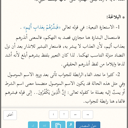
تفسير أبي السعود
الدر المنثور
تفسير السمرقندي
الكشاف للزمخشري
تفسير ابن أبي حاتم
تفسير الثعلبي
* البلاغة:
تفسير مقاتل
1- الاستعارة التبعية: في قوله تعالى 
«فَبَشِّرْهُمْ بِعَذابٍ أَلِيمٍ»
 .
تفسير قتادة
فاستعمال البشارة هنا مجازي قصد به التهكم، فالمعنى أنذرهم 
بعذاب أليم، لأن العذاب لا يبشر به، فاستعار التبشير للانذار بعد أن نزل 
التضاد منزلة التناسب تهكما. لذا كان التعبير بلفظ بشرهم أبلغ لأنه أشد 
لذعا وايلاما من لفظ أنذرهم الحقيقي.
اشترك لتصلك أخبار مشاريعنا
2- كثيرا ما نجد الفاء الرابطة للجواب تأتى بعد ورود الاسم الموصول 
اشترك
وفي مثل هذه الحالة قد يكون الاسم الموصول متضمنا معنى اسم الشرط 
أو يمتّ إليه بصلة ما كقوله تعالى: إِنَّ الَّذِينَ يَكْفُرُونَ.. إلى قوله فبشرهم 
راسلنا
•
تليجرام
•
تويتر
فالفاء هنا رابطة للجواب.
تعليمات
•
عن الباحث القرآني
→
←
↑
↓
أغلق
حول المصدر
ا+
ا-
أندرويد
أيفون