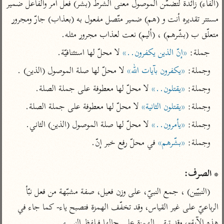
تفسير الآلوسي
(الفاء) زائدة لتضمّن الموصول معنى الشرط (بشّر) فعل أمر والفاعل ضمير 
جمع الأقوال
تفسير ابن عثيمين
مستتر تقديره أنت و (هم) ضمير متّصل مفعول به (بعذاب) جارّ ومجرور 
تفسير ابن الجوزي
تفسير الرازي
متعلّق ب (بشّرهم) ، (أليم) نعت لعذاب مجرور مثله.
تفسير الماوردي
مركَّزة العبارة
جملة: 
«إنّ الذين يكفرون..»
 لا محلّ لها استئنافيّة.
أخرى
تفسير الجلالين
أضواء البيان
وجملة: 
«يكفرون بآيات الله»
 لا محلّ لها صلة الموصول (الذين) .
منتقاة
جامع البيان للإيجي
تفسير ابن القيم
نظم الدرر للبقاعي
وجملة: 
«يقتلون..»
 لا محلّ لها معطوفة على جملة الصلة.
تفسير البيضاوي
تفسير ابن تيمية
وجملة: 
«يقتلون الثانية»
 لا محلّ لها معطوفة على جملة الصلة.
تفسير النسفي
لغة وبلاغة
وجملة: 
«يأمرون..»
 لا محلّ لها صلة الموصول (الذين) الثاني.
الوجيز للواحدي
التحرير والتنوير
عامّة
وجملة: 
«بشّرهم»
تفسير ابن أبي زمنين
تفسير السمعاني
المحرر الوجيز لابن
عطية
تفسير مكّي
* الصرف:
البحر المحيط لأبي
آثار
محاسن التأويل
(النبيّين) ، جمع النبيّ، على وزن فعيل، صفة مشبّهة من فعل نبّأ 
حيان
للقاسمي
موسوعة التفسير
الرباعيّ على غير القياس، وقد تخفّف الهمزة فتصبح ياء- كما جاء في 
البسيط للواحدي
المأثور
تفسير الثعالبي