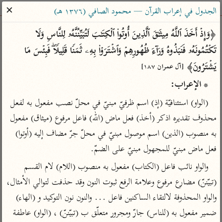
ساهم معنا في نشر القرآن والعلم الشرعي
✕
الجدول في إعراب القرآن — محمود الصافي (١٣٧٦ هـ)
الباحث القرآني
﴿وَإِذۡ أَخَذَ ٱللَّهُ مِیثَـٰقَ ٱلَّذِینَ أُوتُوا۟ ٱلۡكِتَـٰبَ لَتُبَیِّنُنَّهُۥ لِلنَّاسِ وَلَا 
تَكۡتُمُونَهُۥ فَنَبَذُوهُ وَرَاۤءَ ظُهُورِهِمۡ وَٱشۡتَرَوۡا۟ بِهِۦ ثَمَنࣰا قَلِیلࣰاۖ فَبِئۡسَ مَا 
بحث
تفسير
علوم
مصاحف
معاجم
یَشۡتَرُونَ﴾ 
[آل عمران ١٨٧]
* الإعراب:
Type 2 or more characters for results.
(الواو) استئنافيّة (إذ) اسم ظرفيّ مبنيّ في محلّ نصب مفعول به لفعل 
محذوف تقديره اذكر (أخذ) فعل ماض (الله) فاعل مرفوع (ميثاق) مفعول 
Type 1 or more
أمّهات
عامّة
معاصرة
به منصوب (الذين) اسم موصول مبنيّ في محلّ جرّ مضاف إليه (أوتوا) 
characters for results.
تفسير الطبري
فتح البيان للقنوجي
الميسر
فعل ماض مبنيّ للمجهول مبنيّ على الضمّ.
تفسير ابن كثير
فتح القدير للشوكاني
المختصر في
والواو نائب فاعل (الكتاب) مفعول به منصوب (اللام) لام القسم 
التفسير
تفسير القرطبي
تفسير ابن جزي
(تبيّننّ) مضارع مرفوع وعلامة الرفع ثبوت النون وقد حذفت لتوالي الأمثال، 
تفسير السعدي
تفسير البغوي
والواو المحذوفة لالتقاء الساكنين فاعل ... والنون نون التوكيد و (الهاء) 
أيسر التفاسير
موسوعات
ضمير مفعول به (للناس) جارّ ومجرور متعلّق ب (تبيّننّ) ، (الواو) عاطفة 
القرآن – تدبر وعمل