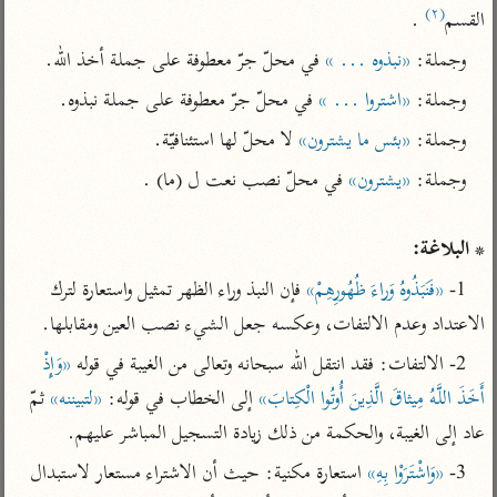
تفسير أبي السعود
(٢)
الدر المنثور
القسم
 .
تفسير السمرقندي
الكشاف للزمخشري
تفسير ابن أبي حاتم
وجملة: 
«نبذوه ... »
 في محلّ جرّ معطوفة على جملة أخذ الله.
تفسير الثعلبي
تفسير مقاتل
وجملة: 
«اشتروا ... »
 في محلّ جرّ معطوفة على جملة نبذوه.
تفسير قتادة
وجملة: 
«بئس ما يشترون»
 لا محلّ لها استئنافيّة.
وجملة: 
«يشترون»
* البلاغة:
اشترك لتصلك أخبار مشاريعنا
1- 
«فَنَبَذُوهُ وَراءَ ظُهُورِهِمْ»
 فإن النبذ وراء الظهر تمثيل واستعارة لترك 
اشترك
الاعتداد وعدم الالتفات، وعكسه جعل الشيء نصب العين ومقابلها.
2- الالتفات: فقد انتقل الله سبحانه وتعالى من الغيبة في قوله 
«وَإِذْ 
راسلنا
•
تليجرام
•
تويتر
أَخَذَ اللَّهُ مِيثاقَ الَّذِينَ أُوتُوا الْكِتابَ»
 إلى الخطاب في قوله: 
«لتبيننه»
 ثمّ 
تعليمات
•
عن الباحث القرآني
عاد إلى الغيبة، والحكمة من ذلك زيادة التسجيل المباشر عليهم.
3- 
«وَاشْتَرَوْا بِهِ»
 استعارة مكنية: حيث أن الاشتراء مستعار لاستبدال 
أندرويد
أيفون