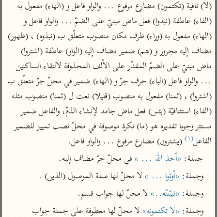
تفسير الآلوسي
جمع الأقوال
(لا) نافية (تكتمون) مضارع مرفوع ... والواو فاعل و (الهاء) مفعول به 
تفسير ابن عثيمين
تفسير ابن الجوزي
تفسير الرازي
(الفاء) عاطفة (نبذوا) فعل ماض مبنيّ على الضمّ ... والواو فاعل و 
(الهاء) مفعول به (وراء) ظرف مكان منصوب متعلّق ب (نبذوه) ، (ظهور) 
تفسير الماوردي
مركَّزة العبارة
مضاف إليه مجرور و (هم) ضمير مضاف إليه (الواو) عاطفة (اشتروا) 
أخرى
تفسير الجلالين
ماض مبنيّ على الضمّ المقدّر على الألف المحذوفة لالتقاء الساكنين 
أضواء البيان
منتقاة
جامع البيان للإيجي
... والواو فاعل (الباء) حرف جرّ و (الهاء) ضمير في محلّ جرّ متعلّق ب 
تفسير ابن القيم
نظم الدرر للبقاعي
(اشتروا) ، (ثمنا) مفعول به منصوب (قليلا) نعت ل (ثمنا) منصوب مثله 
تفسير البيضاوي
تفسير ابن تيمية
(الفاء) استئنافيّة (بئس) فعل ماض جامد لإنشاء الذمّ، والفاعل ضمير 
تفسير النسفي
لغة وبلاغة
مستتر وجوبا تقديره هو (ما) نكرة موصوفة في محلّ نصب تمييز للضمير 
الوجيز للواحدي
التحرير والتنوير
عامّة
(١)
الفاعل
 (يشترون) مضارع مرفوع ... والواو فاعل.
تفسير ابن أبي زمنين
تفسير السمعاني
المحرر الوجيز لابن
جملة: 
«أخذ الله ... »
 في محلّ جرّ مضاف إليه.
عطية
تفسير مكّي
وجملة: 
«أوتوا ... »
 لا محلّ لها صلة الموصول (الذين) .
البحر المحيط لأبي
آثار
محاسن التأويل
حيان
وجملة: 
«تبيّننّه..»
 لا محلّ لها جواب قسم.
للقاسمي
موسوعة التفسير
البسيط للواحدي
المأثور
وجملة: 
«لا تكتمونه»
 لا محلّ لها معطوفة على جملة جواب 
تفسير الثعالبي