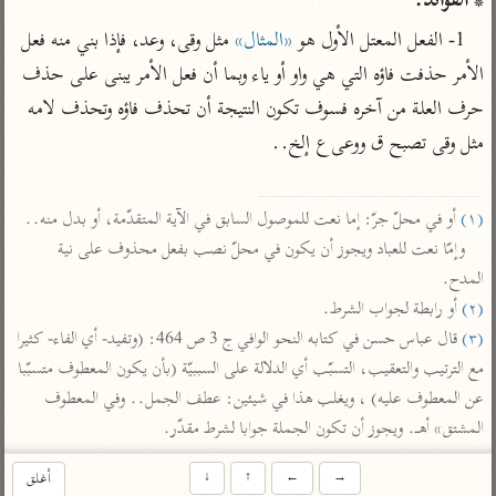
* الفوائد:
تفسير أبي السعود
الدر المنثور
تفسير السمرقندي
1- الفعل المعتل الأول هو 
«المثال»
 مثل وقى، وعد، فإذا بني منه فعل 
الكشاف للزمخشري
تفسير ابن أبي حاتم
تفسير الثعلبي
الأمر حذفت فاؤه التي هي واو أو ياء وبما أن فعل الأمر يبنى على حذف 
تفسير مقاتل
حرف العلة من آخره فسوف تكون النتيجة أن تحذف فاؤه وتحذف لامه 
تفسير قتادة
مثل وقى تصبح ق ووعى ع إلخ..

(١)
 أو في محلّ جرّ: إما نعت للموصول السابق في الآية المتقدّمة، أو بدل منه..

وإمّا نعت للعباد ويجوز أن يكون في محلّ نصب بفعل محذوف على نية 
اشترك لتصلك أخبار مشاريعنا
المدح.

(٢)
 أو رابطة لجواب الشرط.

اشترك
(٣)
 قال عباس حسن في كتابه النحو الوافي ج 3 ص 464: (وتفيد- أي الفاء- كثيرا 
مع الترتيب والتعقيب، التسبّب أي الدلالة على السببيّة (بأن يكون المعطوف متسبّبا 
راسلنا
•
تليجرام
•
تويتر
عن المعطوف عليه) ، ويغلب هذا في شيئين: عطف الجمل.. وفي المعطوف 
تعليمات
•
عن الباحث القرآني
المشتق» أهـ. ويجوز أن تكون الجملة جوابا لشرط مقدّر.
→
←
↑
↓
أغلق
أندرويد
أيفون