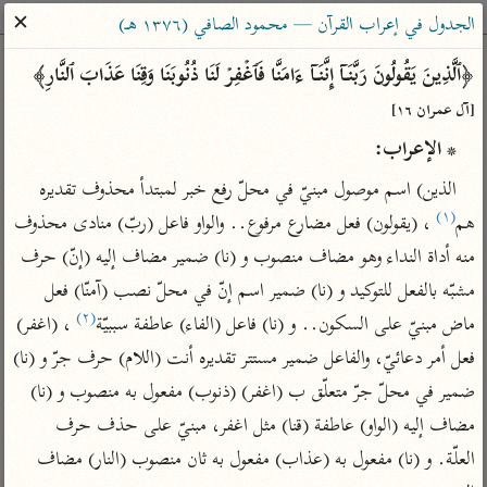
ساهم معنا في نشر القرآن والعلم الشرعي
✕
الجدول في إعراب القرآن — محمود الصافي (١٣٧٦ هـ)
الباحث القرآني
﴿ٱلَّذِینَ یَقُولُونَ رَبَّنَاۤ إِنَّنَاۤ ءَامَنَّا فَٱغۡفِرۡ لَنَا ذُنُوبَنَا وَقِنَا عَذَابَ ٱلنَّارِ﴾ 
[آل عمران ١٦]
بحث
تفسير
علوم
مصاحف
معاجم
* الإعراب:
الذين) اسم موصول مبنيّ في محلّ رفع خبر لمبتدأ محذوف تقديره 
(١)
Type 2 or more characters for results.
هم
 ، (يقولون) فعل مضارع مرفوع.. والواو فاعل (ربّ) منادى محذوف 
منه أداة النداء وهو مضاف منصوب و (نا) ضمير مضاف إليه (إنّ) حرف 
Type 1 or more
أمّهات
عامّة
معاصرة
مشبّه بالفعل للتوكيد و (نا) ضمير اسم إنّ في محلّ نصب (آمنّا) فعل 
characters for results.
تفسير الطبري
فتح البيان للقنوجي
الميسر
(٢)
ماض مبنيّ على السكون.. و (نا) فاعل (الفاء) عاطفة سببيّة
 ، (اغفر) 
تفسير ابن كثير
فتح القدير للشوكاني
المختصر في
فعل أمر دعائيّ، والفاعل ضمير مستتر تقديره أنت (اللام) حرف جرّ و (نا) 
التفسير
تفسير القرطبي
تفسير ابن جزي
ضمير في محلّ جرّ متعلّق ب (اغفر) (ذنوب) مفعول به منصوب و (نا) 
تفسير السعدي
تفسير البغوي
مضاف إليه (الواو) عاطفة (قنا) مثل اغفر، مبنيّ على حذف حرف 
أيسر التفاسير
العلّة. و (نا) مفعول به (عذاب) مفعول به ثان منصوب (النار) مضاف 
موسوعات
القرآن – تدبر وعمل