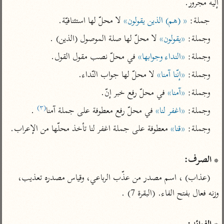
تفسير الآلوسي
إليه مجرور.
جمع الأقوال
تفسير ابن عثيمين
تفسير ابن الجوزي
تفسير الرازي
جملة: 
« (هم) الذين يقولون»
 لا محلّ لها استئنافيّة.
تفسير الماوردي
وجملة: 
«يقولون»
 لا محلّ لها صلة الموصول (الذين) .
مركَّزة العبارة
أخرى
وجملة: 
«النداء وجوابها»
 في محلّ نصب مقول القول.
تفسير الجلالين
أضواء البيان
منتقاة
وجملة: 
«إنّنا آمنا»
 لا محلّ لها جواب النّداء.
جامع البيان للإيجي
تفسير ابن القيم
نظم الدرر للبقاعي
وجملة: 
«آمنا»
 في محلّ رفع خبر إنّ.
تفسير البيضاوي
تفسير ابن تيمية
(٣)
وجملة: 
«اغفر لنا»
 في محلّ رفع معطوفة على جملة آمنا
 .
تفسير النسفي
لغة وبلاغة
وجملة: 
«قنا»
الوجيز للواحدي
التحرير والتنوير
عامّة
تفسير ابن أبي زمنين
تفسير السمعاني
المحرر الوجيز لابن
* الصرف:
عطية
تفسير مكّي
(عذاب) ، اسم مصدر من عذّب الرباعي، وقياس مصدره تعذيب، 
البحر المحيط لأبي
آثار
محاسن التأويل
حيان
للقاسمي
موسوعة التفسير
البسيط للواحدي
المأثور
تفسير الثعالبي