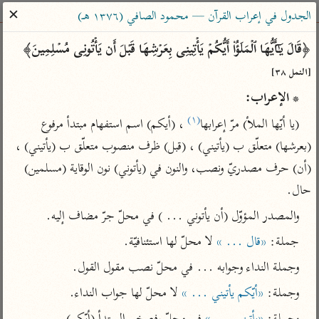
ساهم معنا في نشر القرآن والعلم الشرعي
✕
الجدول في إعراب القرآن — محمود الصافي (١٣٧٦ هـ)
الباحث القرآني
﴿قَالَ یَـٰۤأَیُّهَا ٱلۡمَلَؤُا۟ أَیُّكُمۡ یَأۡتِینِی بِعَرۡشِهَا قَبۡلَ أَن یَأۡتُونِی مُسۡلِمِینَ﴾ 
[النمل ٣٨]
بحث
تفسير
علوم
مصاحف
معاجم
* الإعراب:
(١)
(يا أيّها الملأ) مرّ إعرابها
 ، (أيكم) اسم استفهام مبتدأ مرفوع 
Type 2 or more characters for results.
(بعرشها) متعلّق ب (يأتيني) ، (قبل) ظرف منصوب متعلّق ب (يأتيني) ، 
(أن) حرف مصدريّ ونصب، والنون في (يأتوني) نون الوقاية (مسلمين) 
Type 1 or more
أمّهات
عامّة
معاصرة
حال.
characters for results.
تفسير الطبري
فتح البيان للقنوجي
الميسر
والمصدر المؤوّل (أن يأتوني ... ) في محلّ جرّ مضاف إليه.
تفسير ابن كثير
فتح القدير للشوكاني
المختصر في
جملة: 
«قال ... »
 لا محلّ لها استئنافيّة.
التفسير
تفسير القرطبي
تفسير ابن جزي
وجملة النداء وجوابه ... في محلّ نصب مقول القول.
تفسير السعدي
تفسير البغوي
أيسر التفاسير
وجملة: 
«أيّكم يأتيني ... »
 لا محلّ لها جواب النداء.
موسوعات
القرآن – تدبر وعمل