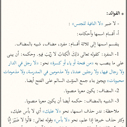
تفسير أبي السعود
الدر المنثور
تفسير السمرقندي
الكشاف للزمخشري
* الفوائد:
تفسير ابن أبي حاتم
تفسير الثعلبي
- لا ضير 
«لا النافية للجنس»
 :
تفسير مقاتل
أ- أقسام اسمها وأحكامه:
تفسير قتادة
ينقسم اسمها إلى ثلاثة أقسام: مفرد، مضاف، شبيه بالمضاف.
1- المفرد: كقوله تعالى ذلِكَ الْكِتابُ لا رَيْبَ فِيهِ. وحكمه: أن يبنى 
على ما ينصب به 
«من فتحة أو ياء أو كسرة»
 نحو: 
«لا رجل في الدار 
اشترك لتصلك أخبار مشاريعنا
ولا رجال فيها، ولا رجلين عندنا، ولا مذمومين في المدرسة، ولا مذمومات 
محبوبات»
 ويجوز بناء جمع المؤنث السالم على الفتح أيضا.
اشترك
2- المضاف: يكون معربا منصوبا.
راسلنا
•
تليجرام
•
تويتر
3- الشبيه بالمضاف: حكمه أيضا أن يكون معربا منصوبا.
تعليمات
•
عن الباحث القرآني
ملاحظة: ندر حذف اسمها، نحو 
«لا عليك»
 أي لا بأس عليك، 
وكثر حذف خبرها إذا علم، نحو 
«لا بأس»
 وقوله تعالى: قالُوا لا ضَيْرَ إِنَّا 
أندرويد
أيفون