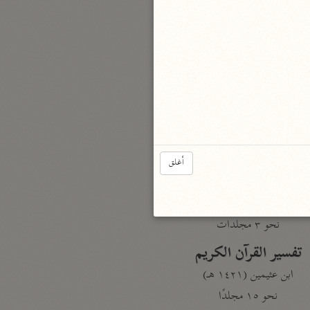
نحو مجلد
تيسير الكريم الرحمن
السعدي (١٣٧٦ هـ)
نحو ٤ مجلدات
أيسر التفاسير
أبو بكر الجزائري (١٤٣٩ هـ)
نحو ٣ مجلدات
أغلق
القرآن – تدبّر وعمل
شركة الخبرات الذكية
نحو ٣ مجلدات
تفسير القرآن الكريم
ابن عثيمين (١٤٢١ هـ)
نحو ١٥ مجلدًا