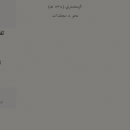
الزمخشري (٥٣٨ هـ)
ج
نحو ٨ مجلدات
تف
ت
قتا