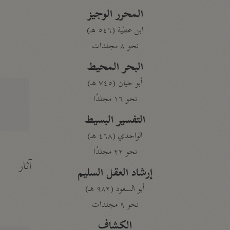
المحرر الوجيز
ابن عطية (٥٤٦ هـ)
نحو ٨ مجلدات
البحر المحيط
أبو حيان (٧٤٥ هـ)
نحو ١٦ مجلدًا
التفسير البسيط
الواحدي (٤٦٨ هـ)
نحو ٢٢ مجلدًا
آثار
إرشاد العقل السليم
أبو السعود (٩٨٢ هـ)
نحو ٩ مجلدات
الكشاف