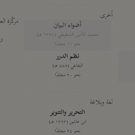
أخرى
مركَّزة الع
أضواء البيان
محمد الأمين الشنقيطي (١٣٩٤ هـ)
الم
نحو ١١ مجلدًا
نظم الدرر
البقاعي (٨٨٥ هـ)
نحو ٢٠ مجلدًا
لغة وبلاغة
التحرير والتنوير
ابن عاشور (١٣٩٣ هـ)
نحو ٢٤ مجلدًا