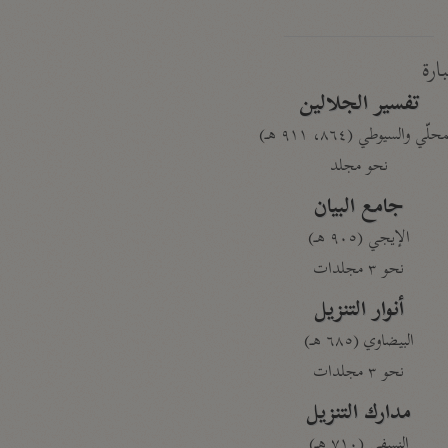
بارة
تفسير الجلالين
حلّي والسيوطي (٨٦٤، ٩١١ هـ)
نحو مجلد
جامع البيان
الإيجي (٩٠٥ هـ)
نحو ٣ مجلدات
أنوار التنزيل
البيضاوي (٦٨٥ هـ)
نحو ٣ مجلدات
مدارك التنزيل
النسفي (٧١٠ هـ)