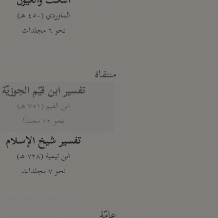
النكت والعيون
الماوردي (٤٥٠ هـ)
نحو ٦ مجلدات
منتقاة
تفسير ابن قيّم الجوزيّة
ابن القيم (٧٥١ هـ)
نحو ١٢ مجلدًا
تفسير شيخ الإسلام
ابن تيمية (٧٢٨ هـ)
نحو ٧ مجلدات
عامّة