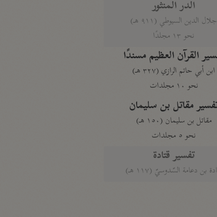
الدر المنثور
لال الدين السيوطي (٩١١ هـ)
نحو ١٣ مجلدًا
سير القرآن العظيم مسندًا
ابن أبي حاتم الرازي (٣٢٧ هـ)
نحو ١٠ مجلدات
فسير مقاتل بن سليمان
مقاتل بن سليمان (١٥٠ هـ)
نحو ٥ مجلدات
تفسير قتادة
دة بن دعامة السّدوسيّ (١١٧ هـ)