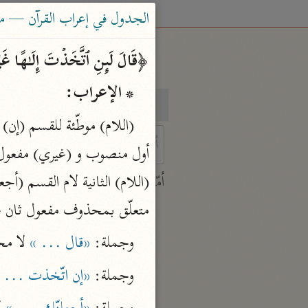
الجدول في إعراب القرآن — محمود 
﴿قَالَ لَىِٕنِ ٱتَّخَذۡتَ إِلَـٰهًا غ
* الإعراب:
بحث
تفسير
 characters for results.
أمّهات
جامع البيان
متعلّق بمحذوف مفعول ثان ع
ابن جرير الطبري (٣١٠ هـ)
وجملة: 
«قال ... »
 لا محل
نحو ٢٨ مجلدًا
وجملة: 
«إن اتّخذت ... 
تفسير القرآن العظيم
ابن كثير (٧٧٤ هـ)