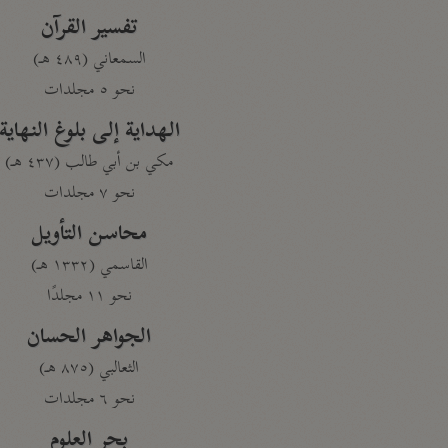
تفسير القرآن
السمعاني (٤٨٩ هـ)
نحو ٥ مجلدات
الهداية إلى بلوغ النهاية
مكي بن أبي طالب (٤٣٧ هـ)
نحو ٧ مجلدات
محاسن التأويل
القاسمي (١٣٣٢ هـ)
نحو ١١ مجلدًا
الجواهر الحسان
الثعالبي (٨٧٥ هـ)
نحو ٦ مجلدات
بحر العلوم