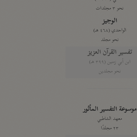
نحو ٣ مجلدات
الوجيز
الواحدي (٤٦٨ هـ)
نحو مجلد
تفسير القرآن العزيز
ابن أبي زمنين (٣٩٩ هـ)
نحو مجلدين
موسوعة التفسير المأثور
معهد الشاطبي
٢٣ مجلدًا