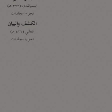
السمرقندي (٣٧٣ هـ)
نحو ٥ مجلدات
الكشف والبيان
الثعلبي (٤٢٧ هـ)
نحو ٨ مجلدات