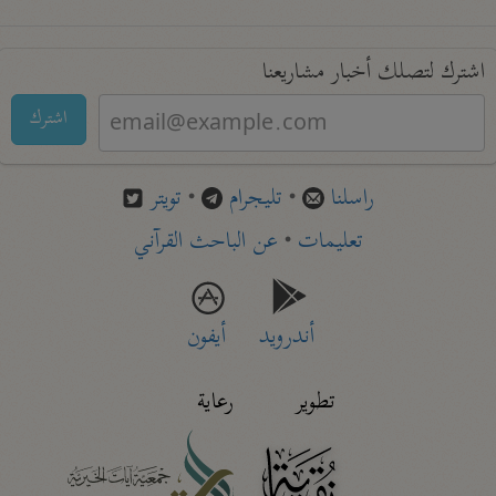
اشترك لتصلك أخبار مشاريعنا
اشترك
راسلنا
•
تليجرام
•
تويتر
تعليمات
•
عن الباحث القرآني
أندرويد
أيفون
تطوير
رعاية