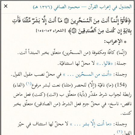
ساهم معنا في نشر القرآن والعلم الشرعي
✕
الجدول في إعراب القرآن — محمود الصافي (١٣٧٦ هـ)
الباحث القرآني
﴿قَالُوۤا۟ إِنَّمَاۤ أَنتَ مِنَ ٱلۡمُسَحَّرِینَ ۝١٥٣ مَاۤ أَنتَ إِلَّا بَشَرࣱ مِّثۡلُنَا فَأۡتِ 
بِـَٔایَةٍ إِن كُنتَ مِنَ ٱلصَّـٰدِقِینَ ۝١٥٤﴾ 
[الشعراء ١٥٣-١٥٤]
بحث
تفسير
علوم
مصاحف
معاجم
* الإعراب:
(إنّما) كافّة ومكفوفة (من المسحّرين) متعلّق بخبر المبتدأ أنت.
Type 2 or more characters for results.
جملة: 
«قالوا..»
 لا محلّ لها استئنافيّة.
وجملة: 
«أنت من المسحّرين ... »
 في محلّ نصب مقول القول.
Type 1 or more
أمّهات
عامّة
معاصرة
(١)
characters for results.
(154) (ما) نافيّة (إلّا) للحصر (مثلنا) نعت لبشر مرفوع
 (الفاء) 
تفسير الطبري
فتح البيان للقنوجي
الميسر
رابطة لجواب شرط مقدّر (بآية) متعلّق ب (ائت) (كنت) فعل ماض 
تفسير ابن كثير
فتح القدير للشوكاني
المختصر في
التفسير
ناقص- ناسخ- في محلّ جزم فعل الشرط (من الصادقين) متعلّق بخبر 
تفسير القرطبي
تفسير ابن جزي
كنت.
تفسير السعدي
تفسير البغوي
أيسر التفاسير
وجملة: 
«ما أنت إلّا بشر ... »
 لا محلّ لها استئناف في حيّز 
موسوعات
(٢)
القول
 .
القرآن – تدبر وعمل