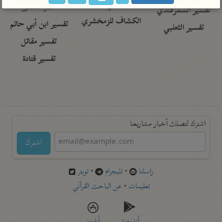
تفسير أبي السعود
الدر المنثور
تفسير السمرقندي
الكشاف للزمخشري
تفسير ابن أبي حاتم
تفسير الثعلبي
تفسير مقاتل
تفسير قتادة
اشترك لتصلك أخبار مشاريعنا
اشترك
راسلنا
•
تليجرام
•
تويتر
تعليمات
•
عن الباحث القرآني
أندرويد
أيفون