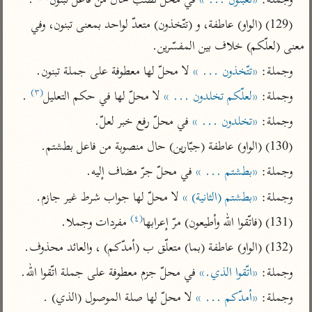
وجملة: 
«تعبثون ... »
 في محلّ نصب حال من فاعل تبنون
 .
تفسير الآلوسي
جمع الأقوال
تفسير ابن عثيمين
(129) (الواو) عاطفة، و (تتّخذون) متعدّ لواحد بمعنى تبنون، وفي 
تفسير ابن الجوزي
تفسير الرازي
معنى (لعلّكم) خلاف بين المفسّرين.
تفسير الماوردي
وجملة: 
«تتّخذون ... »
 لا محلّ لها معطوفة على جملة تبنون.
مركَّزة العبارة
أخرى
تفسير الجلالين
(٣)
وجملة: 
«لعلّكم تخلدون ... »
 لا محلّ لها في حكم التعليل
 .
أضواء البيان
منتقاة
جامع البيان للإيجي
تفسير ابن القيم
نظم الدرر للبقاعي
وجملة: 
«تخلدون ... »
 في محلّ رفع خبر لعلّ.
تفسير البيضاوي
تفسير ابن تيمية
(130) (الواو) عاطفة (جبّارين) حال منصوبة من فاعل بطشتم.
تفسير النسفي
لغة وبلاغة
وجملة: 
«بطشتم ... »
 في محلّ جرّ مضاف إليه.
الوجيز للواحدي
التحرير والتنوير
عامّة
وجملة: 
«بطشتم (الثانية) »
 لا محلّ لها جواب شرط غير جازم.
تفسير ابن أبي زمنين
تفسير السمعاني
المحرر الوجيز لابن
(٤)
(131) (فاتّقوا الله وأطيعون) مرّ إعرابها
 مفردات وجملا.
عطية
تفسير مكّي
(132) (الواو) عاطفة (بما) متعلّق ب (أمدّكم) ، والعائد محذوف.
البحر المحيط لأبي
آثار
محاسن التأويل
حيان
وجملة: 
«اتّقوا الذي.»
 في محلّ جزم معطوفة على جملة اتّقوا الله.
للقاسمي
موسوعة التفسير
البسيط للواحدي
وجملة: 
«أمدّكم ... »
 لا محلّ لها صلة الموصول (الذي) .
المأثور
تفسير الثعالبي