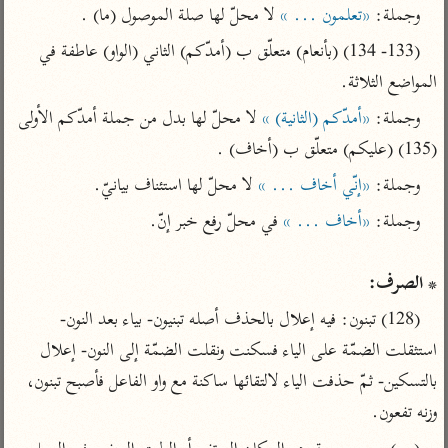
تفسير أبي السعود
الدر المنثور
وجملة: 
«تعلمون ... »
 لا محلّ لها صلة الموصول (ما) .
تفسير السمرقندي
الكشاف للزمخشري
تفسير ابن أبي حاتم
(133- 134) (بأنعام) متعلّق ب (أمدّكم) الثاني (الواو) عاطفة في 
تفسير الثعلبي
المواضع الثلاثة.
تفسير مقاتل
وجملة: 
«أمدّكم (الثانية) »
 لا محلّ لها بدل من جملة أمدّكم الأولى 
تفسير قتادة
(135) (عليكم) متعلّق ب (أخاف) .
وجملة: 
«إنّي أخاف ... »
 لا محلّ لها استئناف بيانيّ.
وجملة: 
«أخاف ... »
اشترك لتصلك أخبار مشاريعنا
* الصرف:
اشترك
(128) تبنون: فيه إعلال بالحذف أصله تبنيون- بياء بعد النون- 
راسلنا
•
تليجرام
•
تويتر
استثقلت الضمّة على الياء فسكنت ونقلت الضمّة إلى النون- إعلال 
تعليمات
•
عن الباحث القرآني
بالتسكين- ثمّ حذفت الياء لالتقائها ساكنة مع واو الفاعل فأصبح تبنون، 
وزنه تفعون.
أندرويد
أيفون