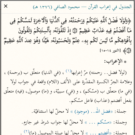
ساهم معنا في نشر القرآن والعلم الشرعي
✕
الجدول في إعراب القرآن — محمود الصافي (١٣٧٦ هـ)
الباحث القرآني
﴿وَلَوۡلَا فَضۡلُ ٱللَّهِ عَلَیۡكُمۡ وَرَحۡمَتُهُۥ فِی ٱلدُّنۡیَا وَٱلۡـَٔاخِرَةِ لَمَسَّكُمۡ فِی 
مَاۤ أَفَضۡتُمۡ فِیهِ عَذَابٌ عَظِیمٌ ۝١٤ إِذۡ تَلَقَّوۡنَهُۥ بِأَلۡسِنَتِكُمۡ وَتَقُولُونَ 
بحث
تفسير
علوم
مصاحف
معاجم
بِأَفۡوَاهِكُم مَّا لَیۡسَ لَكُم بِهِۦ عِلۡمࣱ وَتَحۡسَبُونَهُۥ هَیِّنࣰا وَهُوَ عِندَ ٱللَّهِ عَظِیمࣱ 
۝١٥﴾ 
[النور ١٤-١٥]
* الإعراب:
Type 2 or more characters for results.
(١)
(لولا فضل.. رحمته) مرّ إعرابها
 ، (في الدنيا) متعلّق ب (برحمة) ، 
Type 1 or more
أمّهات
عامّة
معاصرة
وعلامة الجرّ الكسرة المقدّرة على الألف (اللام) واقعة في جواب لولا 
characters for results.
تفسير الطبري
فتح البيان للقنوجي
الميسر
(في ما) متعلّق ب (مسّكم) ، و (في) سببيّة، و (ما) موصول، (فيه) متعلّق 
تفسير ابن كثير
فتح القدير للشوكاني
المختصر في
بفعل أفضتم (عذاب) فاعل مسّكم.
التفسير
تفسير القرطبي
تفسير ابن جزي
جملة: 
«فضل الله.. (موجود) »
 لا محلّ لها استئنافيّة.
تفسير السعدي
تفسير البغوي
وجملة: 
«مسّكم ... »
 لا محلّ لها جواب شرط غير جازم.
أيسر التفاسير
موسوعات
(٢)
وجملة: 
«أفضتم ... »
 لا محلّ لها صلة الموصول (ما)
 .
القرآن – تدبر وعمل