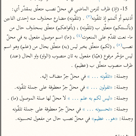
تفسير الآلوسي
جمع الأقوال
15- (إذ) ظرف للزمن الماضي في محلّ نصب متعلّق بمقدّر أي: 
تفسير ابن عثيمين
تفسير ابن الجوزي
تفسير الرازي
(٣)
أذنبتم أو أثمتم إذ تلقّونه
 . (تلقّونه) مضارع محذوف منه إحدى التاءين 
تفسير الماوردي
(بألسنتكم) متعلّق ب (تلقّونه) ، (بأفواهكم) متعلّق بمحذوف حال من 
مركَّزة العبارة
أخرى
(٤)
ما- نعت تقدّم على المنعوت
 ، (ما) اسم موصول مفعول به في محلّ 
تفسير الجلالين
أضواء البيان
منتقاة
(٥)
نصب
 ، (لكم) متعلّق بخبر ليس (به) متعلّق بحال من (علم) وهو اسم 
جامع البيان للإيجي
تفسير ابن القيم
نظم الدرر للبقاعي
ليس مؤخّر مرفوع (هيّنا) مفعول به ثان منصوب (الواو) واو الحال (عند) 
تفسير البيضاوي
تفسير ابن تيمية
ظرف منصوب متعلّق ب (عظيم) .
تفسير النسفي
لغة وبلاغة
وجملة: 
«تلقّونه ... »
 في محلّ جرّ مضاف إليه.
الوجيز للواحدي
التحرير والتنوير
عامّة
وجملة: 
«تقولون ... »
 في محلّ جرّ معطوفة على جملة تلقّونه.
تفسير ابن أبي زمنين
تفسير السمعاني
المحرر الوجيز لابن
وجملة: 
«ليس لكم به علم ... »
 لا محلّ لها صلة الموصول (ما) .
عطية
تفسير مكّي
وجملة: 
«تحسبونه ... »
 في محلّ جرّ معطوفة على جملة تلقّونه 
البحر المحيط لأبي
آثار
محاسن التأويل
حيان
وجملة: 
«هو.. عظيم»
للقاسمي
موسوعة التفسير
البسيط للواحدي
المأثور
تفسير الثعالبي