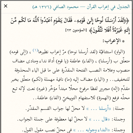
ساهم معنا في نشر القرآن والعلم الشرعي
✕
الجدول في إعراب القرآن — محمود الصافي (١٣٧٦ هـ)
الباحث القرآني
﴿وَلَقَدۡ أَرۡسَلۡنَا نُوحًا إِلَىٰ قَوۡمِهِۦ فَقَالَ یَـٰقَوۡمِ ٱعۡبُدُوا۟ ٱللَّهَ مَا لَكُم مِّنۡ 
إِلَـٰهٍ غَیۡرُهُۥۤۚ أَفَلَا تَتَّقُونَ﴾ 
[المؤمنون ٢٣]
بحث
تفسير
علوم
مصاحف
معاجم
* الإعراب:
(١)
(الواو) استئنافيّة (لقد أرسلنا نوحا) مرّ إعراب نظيرها
 ، (إلى قومه) 
Type 2 or more characters for results.
متعلّق ب (أرسلنا) ، (الفاء) عاطفة (يا قوم) أداة نداء ومنادى مضاف 
منصوب وعلامة النصب الفتحة المقدّرة على ما قبل الياء المحذوفة 
Type 1 or more
أمّهات
عامّة
معاصرة
للتخفيف.. و (الياء) مضاف إليه (ما) نافية مهملة (لكم) متعلّق بخبر 
characters for results.
تفسير الطبري
فتح البيان للقنوجي
الميسر
مقدّم (إله) مجرور لفظا مرفوع محلّا مبتدأ مؤخّر (غيره) نعت لإله تبع 
تفسير ابن كثير
فتح القدير للشوكاني
المختصر في
محلّه فرفع (الهمزة) للاستفهام التوبيخيّ (الفاء) عاطفة..
التفسير
تفسير القرطبي
تفسير ابن جزي
جملة: 
«أرسلنا ... »
 لا محلّ لها جواب القسم المقدّر.
تفسير السعدي
تفسير البغوي
وجملة: 
«قال ... »
 لا محلّ لها معطوفة على جملة الجواب.
أيسر التفاسير
موسوعات
وجملة: 
«النداء وجوابه ... »
 في محلّ نصب مقول القول.
القرآن – تدبر وعمل