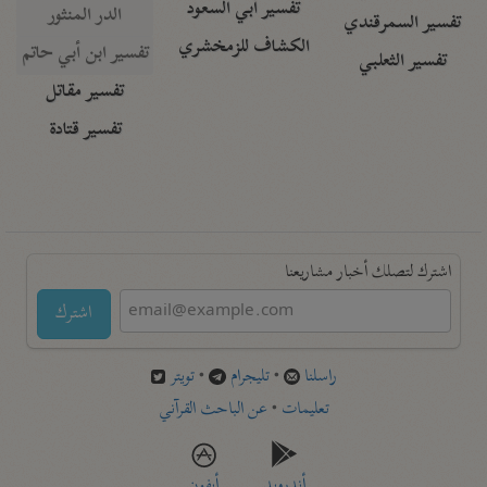
تفسير أبي السعود
الدر المنثور
تفسير السمرقندي
الكشاف للزمخشري
تفسير ابن أبي حاتم
تفسير الثعلبي
تفسير مقاتل
تفسير قتادة
اشترك لتصلك أخبار مشاريعنا
اشترك
راسلنا
•
تليجرام
•
تويتر
تعليمات
•
عن الباحث القرآني
أندرويد
أيفون