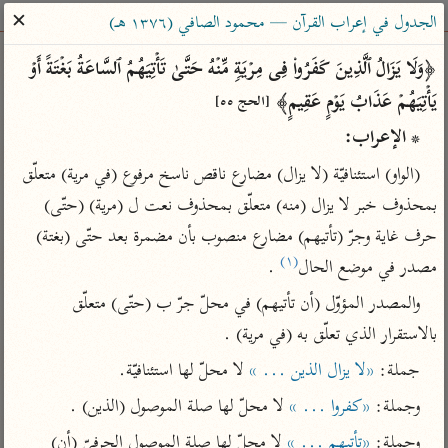
ساهم معنا في نشر القرآن والعلم الشرعي
✕
الجدول في إعراب القرآن — محمود الصافي (١٣٧٦ هـ)
الباحث القرآني
﴿وَلَا یَزَالُ ٱلَّذِینَ كَفَرُوا۟ فِی مِرۡیَةࣲ مِّنۡهُ حَتَّىٰ تَأۡتِیَهُمُ ٱلسَّاعَةُ بَغۡتَةً أَوۡ 
یَأۡتِیَهُمۡ عَذَابُ یَوۡمٍ عَقِیمٍ﴾ 
[الحج ٥٥]
بحث
تفسير
علوم
مصاحف
معاجم
* الإعراب:
(الواو) استئنافيّة (لا يزال) مضارع ناقص ناسخ مرفوع (في مرية) متعلّق 
Type 2 or more characters for results.
بمحذوف خبر لا يزال (منه) متعلّق بمحذوف نعت ل (مرية) (حتّى) 
حرف غاية وجرّ (تأتيهم) مضارع منصوب بأن مضمرة بعد حتّى (بغتة) 
Type 1 or more
أمّهات
عامّة
معاصرة
(١)
مصدر في موضع الحال
 .
characters for results.
تفسير الطبري
فتح البيان للقنوجي
الميسر
والمصدر المؤوّل (أن تأتيهم) في محلّ جرّ ب (حتّى) متعلّق 
تفسير ابن كثير
فتح القدير للشوكاني
المختصر في
بالاستقرار الذي تعلّق به (في مرية) .
التفسير
تفسير القرطبي
تفسير ابن جزي
جملة: 
«لا يزال الذين ... »
 لا محلّ لها استئنافيّة.
تفسير السعدي
تفسير البغوي
وجملة: 
«كفروا ... »
 لا محلّ لها صلة الموصول (الذين) .
أيسر التفاسير
موسوعات
وجملة: 
«تأتيهم ... »
 لا محلّ لها صلة الموصول الحرفيّ (أن) 
القرآن – تدبر وعمل