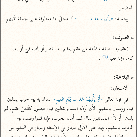
تفسير الآلوسي
جمع الأقوال
المضمر.
تفسير ابن عثيمين
تفسير ابن الجوزي
تفسير الرازي
وجملة: 
«يأتيهم عذاب ... »
تفسير الماوردي
مركَّزة العبارة
أخرى
* الصرف:
تفسير الجلالين
أضواء البيان
منتقاة
(عقيم) ، صفة مشبّهة من عقم يعقم باب نصر أو باب فرح أو باب 
جامع البيان للإيجي
تفسير ابن القيم
نظم الدرر للبقاعي
(٢)
كرم، وزنه فعيل
تفسير البيضاوي
تفسير ابن تيمية
تفسير النسفي
لغة وبلاغة
* البلاغة:
الوجيز للواحدي
التحرير والتنوير
عامّة
الاستعارة:
تفسير ابن أبي زمنين
تفسير السمعاني
المحرر الوجيز لابن
في قوله تعالى 
«أَوْ يَأْتِيَهُمْ عَذابُ يَوْمٍ عَقِيمٍ»
 المراد به يوم حرب يقتلون 
عطية
تفسير مكّي
فيه، ووصف بالعقيم، لأن أولاد النساء يقتلون فيه، فيصرن كأنهنّ عقم، لم 
البحر المحيط لأبي
آثار
محاسن التأويل
يلدن، أو لأن المقاتلين يقال لهم أبناء الحرب، فإذا قتلوا وصف يوم 
حيان
للقاسمي
موسوعة التفسير
الحرب بالعقيم، وفيه على الأول مجاز في الإسناد ومجاز في المفرد من 
البسيط للواحدي
المأثور
تفسير الثعالبي