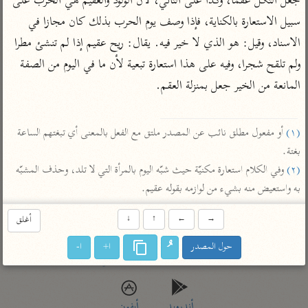
جعل الثكل عقما، وكذا على الثاني، لأن الولود والعقيم هي الحرب على 
تفسير أبي السعود
الدر المنثور
تفسير السمرقندي
سبيل الاستعارة بالكناية، فإذا وصف يوم الحرب بذلك كان مجازا في 
الكشاف للزمخشري
تفسير ابن أبي حاتم
تفسير الثعلبي
الاسناد، وقيل: هو الذي لا خير فيه. يقال: ريح عقيم إذا لم تنشئ مطرا 
تفسير مقاتل
ولم تلقح شجرا، وفيه على هذا استعارة تبعية لأن ما في اليوم من الصفة 
تفسير قتادة
المانعة من الخير جعل بمنزلة العقم.

(١)
 أو مفعول مطلق نائب عن المصدر ملتق مع الفعل بالمعنى أي تبغتهم الساعة 
بغتة.

(٢)
 وفي الكلام استعارة مكنيّة حيث شبّه اليوم بالمرأة التي لا تلد، وحذف المشبّه 
اشترك لتصلك أخبار مشاريعنا
به واستعيض منه بشيء من لوازمه بقوله عقيم.
اشترك
→
←
↑
↓
أغلق
راسلنا
•
تليجرام
•
تويتر
حول المصدر
ا+
ا-
تعليمات
•
عن الباحث القرآني
أندرويد
أيفون