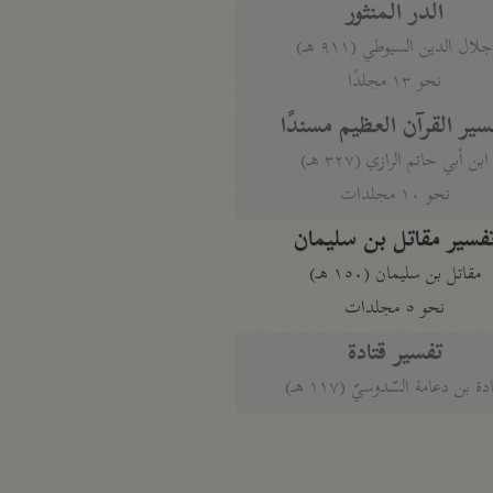
الدر المنثور
لال الدين السيوطي (٩١١ هـ)
نحو ١٣ مجلدًا
سير القرآن العظيم مسندًا
ابن أبي حاتم الرازي (٣٢٧ هـ)
نحو ١٠ مجلدات
فسير مقاتل بن سليمان
مقاتل بن سليمان (١٥٠ هـ)
نحو ٥ مجلدات
تفسير قتادة
دة بن دعامة السّدوسيّ (١١٧ هـ)