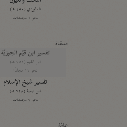
النكت والعيون
الماوردي (٤٥٠ هـ)
نحو ٦ مجلدات
منتقاة
تفسير ابن قيّم الجوزيّة
ابن القيم (٧٥١ هـ)
نحو ١٢ مجلدًا
تفسير شيخ الإسلام
ابن تيمية (٧٢٨ هـ)
نحو ٧ مجلدات
عامّة