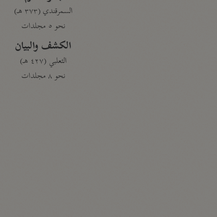
السمرقندي (٣٧٣ هـ)
نحو ٥ مجلدات
الكشف والبيان
الثعلبي (٤٢٧ هـ)
نحو ٨ مجلدات