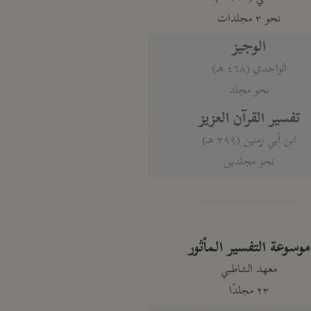
نحو ٣ مجلدات
الوجيز
الواحدي (٤٦٨ هـ)
نحو مجلد
تفسير القرآن العزيز
ابن أبي زمنين (٣٩٩ هـ)
نحو مجلدين
موسوعة التفسير المأثور
معهد الشاطبي
٢٣ مجلدًا