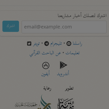
اشترك لتصلك أخبار مشاريعنا
اشترك
راسلنا
•
تليجرام
•
تويتر
تعليمات
•
عن الباحث القرآني
أندرويد
أيفون
تطوير
رعاية