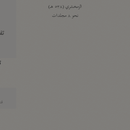
الزمخشري (٥٣٨ هـ)
ج
نحو ٨ مجلدات
تف
ت
قتا