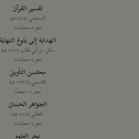
تفسير القرآن
السمعاني (٤٨٩ هـ)
نحو ٥ مجلدات
الهداية إلى بلوغ النهاية
مكي بن أبي طالب (٤٣٧ هـ)
نحو ٧ مجلدات
محاسن التأويل
القاسمي (١٣٣٢ هـ)
نحو ١١ مجلدًا
الجواهر الحسان
الثعالبي (٨٧٥ هـ)
نحو ٦ مجلدات
بحر العلوم