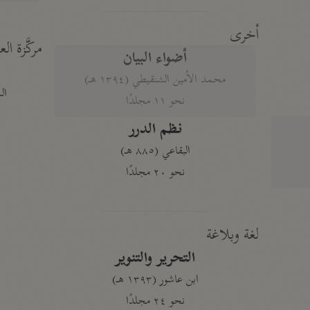
أخرى
مركَّزة الع
أضواء البيان
محمد الأمين الشنقيطي (١٣٩٤ هـ)
الم
نحو ١١ مجلدًا
نظم الدرر
البقاعي (٨٨٥ هـ)
نحو ٢٠ مجلدًا
لغة وبلاغة
التحرير والتنوير
ابن عاشور (١٣٩٣ هـ)
نحو ٢٤ مجلدًا