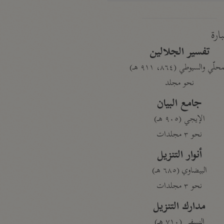
بارة
تفسير الجلالين
حلّي والسيوطي (٨٦٤، ٩١١ هـ)
نحو مجلد
جامع البيان
الإيجي (٩٠٥ هـ)
نحو ٣ مجلدات
أنوار التنزيل
البيضاوي (٦٨٥ هـ)
نحو ٣ مجلدات
مدارك التنزيل
النسفي (٧١٠ هـ)