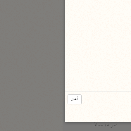
نحو مجلد
تيسير الكريم الرحمن
السعدي (١٣٧٦ هـ)
نحو ٤ مجلدات
أيسر التفاسير
أبو بكر الجزائري (١٤٣٩ هـ)
نحو ٣ مجلدات
القرآن – تدبّر وعمل
شركة الخبرات الذكية
نحو ٣ مجلدات
أغلق
تفسير القرآن الكريم
ابن عثيمين (١٤٢١ هـ)
نحو ١٥ مجلدًا