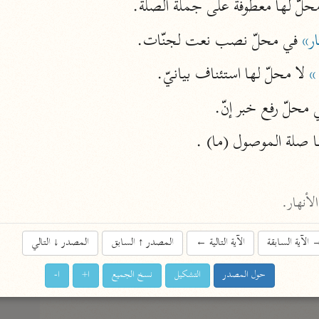
محلّ لها معطوفة على جملة الصلة.
نحو ١١ مجلدًا
ر»
 في محلّ نصب نعت لجنّات.
التسهيل لعلوم التنزيل
ابن جُزَيّ (٧٤١ هـ)
»
 لا محلّ لها استئناف بيانيّ.
نحو ٣ مجلدات
 محلّ رفع خبر إنّ.
ها صلة الموصول (ما) .
موسوعات
روح المعاني
الآلوسي (١٢٧٠ هـ)
لأنهار.
نحو ٢٨ مجلدًا
الآية السابقة
الآية التالية
←
المصدر
↑
السابق
المصدر
↓
التالي
مفاتيح الغيب
فخر الدين الرازي (٦٠٦ هـ)
حول المصدر
التشكيل
نسخ الجميع
ا+
ا-
نحو ٢٤ مجلدًا