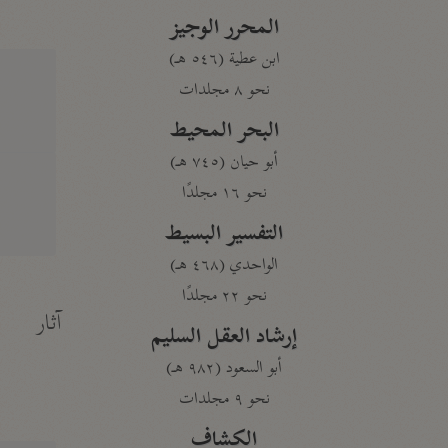
المحرر الوجيز
ابن عطية (٥٤٦ هـ)
نحو ٨ مجلدات
البحر المحيط
أبو حيان (٧٤٥ هـ)
نحو ١٦ مجلدًا
التفسير البسيط
الواحدي (٤٦٨ هـ)
نحو ٢٢ مجلدًا
آثار
إرشاد العقل السليم
أبو السعود (٩٨٢ هـ)
نحو ٩ مجلدات
الكشاف