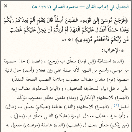
ساهم معنا في نشر القرآن والعلم الشرعي
✕
الجدول في إعراب القرآن — محمود الصافي (١٣٧٦ هـ)
الباحث القرآني
﴿فَرَجَعَ مُوسَىٰۤ إِلَىٰ قَوۡمِهِۦ غَضۡبَـٰنَ أَسِفࣰاۚ قَالَ یَـٰقَوۡمِ أَلَمۡ یَعِدۡكُمۡ رَبُّكُمۡ 
وَعۡدًا حَسَنًاۚ أَفَطَالَ عَلَیۡكُمُ ٱلۡعَهۡدُ أَمۡ أَرَدتُّمۡ أَن یَحِلَّ عَلَیۡكُمۡ غَضَبࣱ 
بحث
تفسير
علوم
مصاحف
معاجم
مِّن رَّبِّكُمۡ فَأَخۡلَفۡتُم مَّوۡعِدِی﴾ 
[طه ٨٦]
* الإعراب:
Type 2 or more characters for results.
(الفاء) استئنافيّة (إلى قومه) متعلّق ب (رجع) ، (غضبان) حال منصوبة 
من موسى، وامتنع من التنوين لأنه صفة على وزن فعلان (أسفا) حال ثانية 
Type 1 or more
أمّهات
عامّة
معاصرة
منصوبة (قوم) منادى مضاف منصوب وعلامة النصب الفتحة المقدّرة 
characters for results.
تفسير الطبري
فتح البيان للقنوجي
الميسر
على ما قبل الياء المحذوفة للتخفيف، و (الياء) المحذوفة مضاف إليه 
تفسير ابن كثير
فتح القدير للشوكاني
المختصر في
(الهمزة) للاستفهام الإنكاريّ (وعدا) مفعول مطلق منصوب مؤكّد 
التفسير
تفسير القرطبي
تفسير ابن جزي
(١)
للفعل
 ، (الهمزة) للاستفهام (الفاء) عاطفة (عليكم) متعلّق ب (طال) 
تفسير السعدي
تفسير البغوي
، (أم) حرف عطف معادل للهمزة (عليكم) الثاني متعلّق ب (يحلّ) ، 
أيسر التفاسير
موسوعات
(من ربّكم) متعلّق بنعت ل (غضب) (الفاء) عاطفة (موعدي) مفعول به 
القرآن – تدبر وعمل