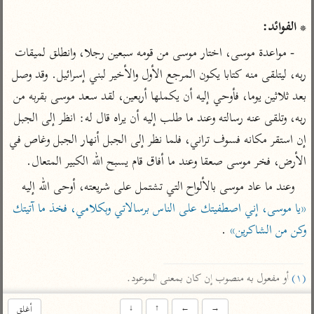
تفسير أبي السعود
الدر المنثور
تفسير السمرقندي
* الفوائد:
الكشاف للزمخشري
تفسير ابن أبي حاتم
تفسير الثعلبي
- مواعدة موسى، اختار موسى من قومه سبعين رجلا، وانطلق لميقات 
تفسير مقاتل
ربه، ليتلقى منه كتابا يكون المرجع الأول والأخير لبني إسرائيل. وقد وصل 
تفسير قتادة
بعد ثلاثين يوما، فأوحي إليه أن يكملها أربعين، لقد سعد موسى بقربه من 
ربه، وتلقى عنه رسالته وعند ما طلب إليه أن يراه قال له: انظر إلى الجبل 
إن استقر مكانه فسوف تراني، فلما نظر إلى الجبل أنهار الجبل وغاص في 
الأرض، فخر موسى صعقا وعند ما أفاق قام يسبح الله الكبير المتعال.
اشترك لتصلك أخبار مشاريعنا
وعند ما عاد موسى بالألواح التي تشتمل على شريعته، أوحى الله إليه 
اشترك
«يا موسى، إني اصطفيتك على الناس برسالاتي وبكلامي، فخذ ما آتيتك 
وكن من الشاكرين»
 .

راسلنا
•
تليجرام
•
تويتر
تعليمات
•
عن الباحث القرآني
(١)
 أو مفعول به منصوب إن كان بمعنى الموعود.
→
←
↑
↓
أغلق
أندرويد
أيفون