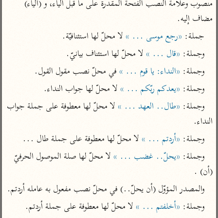
تفسير الآلوسي
منصوب وعلامة النصب الفتحة المقدّرة على ما قبل الياء، و (الياء) 
جمع الأقوال
تفسير ابن عثيمين
مضاف إليه.
تفسير ابن الجوزي
تفسير الرازي
جملة: 
«رجع موسى ... »
 لا محلّ لها استئنافيّة.
تفسير الماوردي
مركَّزة العبارة
وجملة: 
«قال ... »
 لا محلّ لها استئناف بيانيّ.
أخرى
تفسير الجلالين
أضواء البيان
منتقاة
وجملة: 
«النداء: يا قوم ... »
 في محلّ نصب مقول القول.
جامع البيان للإيجي
تفسير ابن القيم
نظم الدرر للبقاعي
وجملة: 
«يعدكم ربّكم ... »
 لا محلّ لها جواب النداء.
تفسير البيضاوي
تفسير ابن تيمية
وجملة: 
«طال.. العهد ... »
 لا محلّ لها معطوفة على جملة جواب 
تفسير النسفي
لغة وبلاغة
النداء.
الوجيز للواحدي
التحرير والتنوير
عامّة
وجملة: 
«أردتم ... »
 لا محلّ لها معطوفة على جملة طال ...
تفسير ابن أبي زمنين
تفسير السمعاني
المحرر الوجيز لابن
وجملة: 
«يحلّ.. غضب ... »
 لا محلّ لها صلة الموصول الحرفيّ 
عطية
تفسير مكّي
(أن) .
البحر المحيط لأبي
آثار
محاسن التأويل
حيان
والمصدر المؤوّل (أن يحلّ..) في محلّ نصب مفعول به عامله أردتم.
للقاسمي
موسوعة التفسير
البسيط للواحدي
وجملة: 
«أخلفتم ... »
المأثور
تفسير الثعالبي