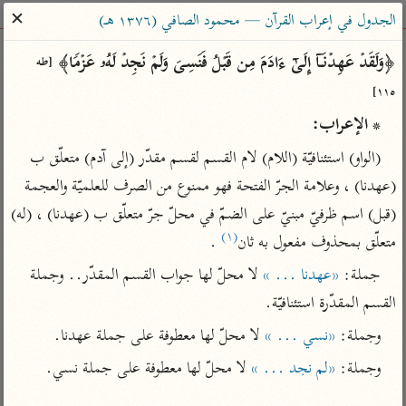
ساهم معنا في نشر القرآن والعلم الشرعي
✕
الجدول في إعراب القرآن — محمود الصافي (١٣٧٦ هـ)
الباحث القرآني
﴿وَلَقَدۡ عَهِدۡنَاۤ إِلَىٰۤ ءَادَمَ مِن قَبۡلُ فَنَسِیَ وَلَمۡ نَجِدۡ لَهُۥ عَزۡمࣰا﴾ 
[طه 
١١٥]
بحث
تفسير
علوم
مصاحف
معاجم
* الإعراب:
(الواو) استئنافيّة (اللام) لام القسم لقسم مقدّر (إلى آدم) متعلّق ب 
Type 2 or more characters for results.
(عهدنا) ، وعلامة الجرّ الفتحة فهو ممنوع من الصرف للعلميّة والعجمة 
(قبل) اسم ظرفيّ مبنيّ على الضمّ في محلّ جرّ متعلّق ب (عهدنا) ، (له) 
Type 1 or more
أمّهات
عامّة
معاصرة
(١)
متعلّق بمحذوف مفعول به ثان
 .
characters for results.
تفسير الطبري
فتح البيان للقنوجي
الميسر
جملة: 
«عهدنا ... »
 لا محلّ لها جواب القسم المقدّر.. وجملة 
تفسير ابن كثير
فتح القدير للشوكاني
المختصر في
القسم المقدّرة استئنافيّة.
التفسير
تفسير القرطبي
تفسير ابن جزي
وجملة: 
«نسي ... »
 لا محلّ لها معطوفة على جملة عهدنا.
تفسير السعدي
تفسير البغوي
وجملة: 
«لم نجد ... »
 لا محلّ لها معطوفة على جملة نسي.

أيسر التفاسير
موسوعات
القرآن – تدبر وعمل