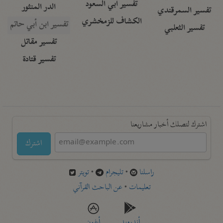
تفسير أبي السعود
الدر المنثور
تفسير السمرقندي
الكشاف للزمخشري
تفسير ابن أبي حاتم
تفسير الثعلبي
تفسير مقاتل
تفسير قتادة
اشترك لتصلك أخبار مشاريعنا
اشترك
راسلنا
•
تليجرام
•
تويتر
تعليمات
•
عن الباحث القرآني
أندرويد
أيفون