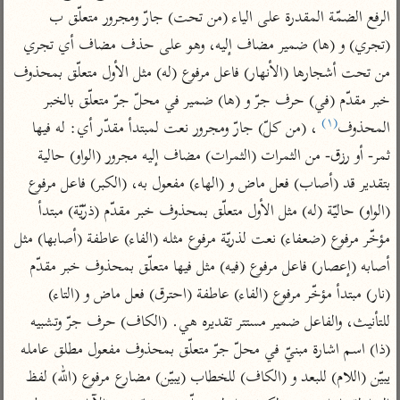
تفسير الآلوسي
جمع الأقوال
الرفع الضمّة المقدرة على الياء (من تحت) جارّ ومجرور متعلّق ب 
تفسير ابن عثيمين
تفسير ابن الجوزي
تفسير الرازي
(تجري) و (ها) ضمير مضاف إليه، وهو على حذف مضاف أي تجري 
تفسير الماوردي
من تحت أشجارها (الأنهار) فاعل مرفوع (له) مثل الأول متعلّق بمحذوف 
مركَّزة العبارة
أخرى
خبر مقدّم (في) حرف جرّ و (ها) ضمير في محلّ جرّ متعلّق بالخبر 
تفسير الجلالين
(١)
أضواء البيان
المحذوف
 ، (من كلّ) جارّ ومجرور نعت لمبتدأ مقدّر أي: له فيها 
منتقاة
جامع البيان للإيجي
ثمر- أو رزق- من الثمرات (الثمرات) مضاف إليه مجرور (الواو) حالية 
تفسير ابن القيم
نظم الدرر للبقاعي
تفسير البيضاوي
بتقدير قد (أصاب) فعل ماض و (الهاء) مفعول به، (الكبر) فاعل مرفوع 
تفسير ابن تيمية
(الواو) حاليّة (له) مثل الأول متعلّق بمحذوف خبر مقدّم (ذرّيّة) مبتدأ 
تفسير النسفي
لغة وبلاغة
مؤخّر مرفوع (ضعفاء) نعت لذريّة مرفوع مثله (الفاء) عاطفة (أصابها) مثل 
الوجيز للواحدي
التحرير والتنوير
عامّة
أصابه (إعصار) فاعل مرفوع (فيه) مثل فيها متعلّق بمحذوف خبر مقدّم 
تفسير ابن أبي زمنين
تفسير السمعاني
المحرر الوجيز لابن
(نار) مبتدأ مؤخّر مرفوع (الفاء) عاطفة (احترق) فعل ماض و (التاء) 
عطية
تفسير مكّي
للتأنيث، والفاعل ضمير مستتر تقديره هي. (الكاف) حرف جرّ وتشبيه 
البحر المحيط لأبي
آثار
محاسن التأويل
حيان
(ذا) اسم اشارة مبنيّ في محلّ جرّ متعلّق بمحذوف مفعول مطلق عامله 
للقاسمي
موسوعة التفسير
يبيّن (اللام) للبعد و (الكاف) للخطاب (يبيّن) مضارع مرفوع (الله) لفظ 
البسيط للواحدي
المأثور
تفسير الثعالبي