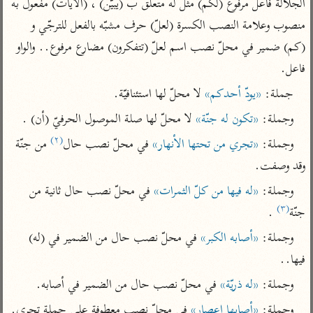
الجلالة فاعل مرفوع (لكم) مثل له متعلّق ب (يبيّن) ، (الآيات) مفعول به 
تفسير أبي السعود
الدر المنثور
تفسير السمرقندي
منصوب وعلامة النصب الكسرة (لعلّ) حرف مشبّه بالفعل للترجّي و 
الكشاف للزمخشري
تفسير ابن أبي حاتم
تفسير الثعلبي
(كم) ضمير في محلّ نصب اسم لعلّ (تتفكرون) مضارع مرفوع.. والواو 
تفسير مقاتل
فاعل.
تفسير قتادة
جملة: 
«يودّ أحدكم»
 لا محلّ لها استئنافيّة.
وجملة: 
«تكون له جنّة»
 لا محلّ لها صلة الموصول الحرفيّ (أن) .
(٢)
وجملة: 
«تجري من تحتها الأنهار»
 في محلّ نصب حال
 من جنّة 
وقد وصفت.
اشترك لتصلك أخبار مشاريعنا
وجملة: 
«له فيها من كلّ الثمرات»
 في محلّ نصب حال ثانية من 
اشترك
(٣)
جنّة
 .
وجملة: 
«أصابه الكبر»
 في محلّ نصب حال من الضمير في (له) 
راسلنا
•
تليجرام
•
تويتر
فيها..
تعليمات
•
عن الباحث القرآني
وجملة: 
«له ذريّة»
 في محلّ نصب حال من الضمير في أصابه.
وجملة: 
«أصابها إعصار»
 في محلّ نصب معطوفة على جملة تجري.
أندرويد
أيفون