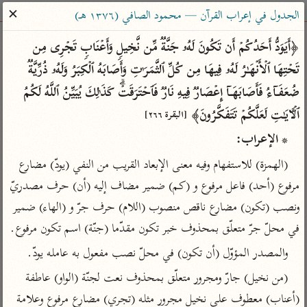
ساهم معنا في نشر القرآن والعلم الشرعي
✕
الجدول في إعراب القرآن — محمود الصافي (١٣٧٦ هـ)
الباحث القرآني
﴿أَیَوَدُّ أَحَدُكُمۡ أَن تَكُونَ لَهُۥ جَنَّةࣱ مِّن نَّخِیلࣲ وَأَعۡنَابࣲ تَجۡرِی مِن 
تَحۡتِهَا ٱلۡأَنۡهَـٰرُ لَهُۥ فِیهَا مِن كُلِّ ٱلثَّمَرَ ٰ⁠تِ وَأَصَابَهُ ٱلۡكِبَرُ وَلَهُۥ ذُرِّیَّةࣱ 
بحث
تفسير
علوم
مصاحف
معاجم
ضُعَفَاۤءُ فَأَصَابَهَاۤ إِعۡصَارࣱ فِیهِ نَارࣱ فَٱحۡتَرَقَتۡۗ كَذَ ٰ⁠لِكَ یُبَیِّنُ ٱللَّهُ لَكُمُ 
ٱلۡـَٔایَـٰتِ لَعَلَّكُمۡ تَتَفَكَّرُونَ﴾ 
[البقرة ٢٦٦]
* الإعراب:
Type 2 or more characters for results.
(الهمزة) للاستفهام وفيه معنى الإبعاد القريب من النفي (يودّ) مضارع 
Type 1 or more
أمّهات
عامّة
معاصرة
مرفوع (أحد) فاعل مرفوع و (كم) ضمير مضاف إليه (أن) حرف مصدريّ 
characters for results.
تفسير الطبري
فتح البيان للقنوجي
الميسر
ونصب (تكون) مضارع ناقص منصوب (اللام) حرف جرّ و (الهاء) ضمير 
تفسير ابن كثير
فتح القدير للشوكاني
المختصر في
في محلّ جرّ متعلّق بمحذوف خبر تكون مقدّما (جنّة) اسم تكون مرفوع.
التفسير
تفسير القرطبي
تفسير ابن جزي
والمصدر المؤوّل (أن تكون) في محلّ نصب مفعول به عامله يودّ.
تفسير السعدي
تفسير البغوي
(من نخيل) جارّ ومجرور متعلّق بمحذوف نعت لجنّة (الواو) عاطفة 
أيسر التفاسير
موسوعات
(أعناب) معطوف على نخيل مجرور مثله (تجري) مضارع مرفوع وعلامة 
القرآن – تدبر وعمل