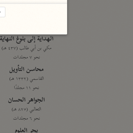
تفسير القرآن
→
السمعاني (٤٨٩ هـ)
نحو ٥ مجلدات
الهداية إلى بلوغ النهاية
مكي بن أبي طالب (٤٣٧ هـ)
نحو ٧ مجلدات
محاسن التأويل
القاسمي (١٣٣٢ هـ)
نحو ١١ مجلدًا
الجواهر الحسان
الثعالبي (٨٧٥ هـ)
نحو ٦ مجلدات
بحر العلوم