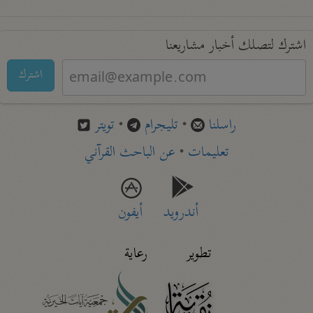
اشترك لتصلك أخبار مشاريعنا
اشترك
راسلنا
•
تليجرام
•
تويتر
تعليمات
•
عن الباحث القرآني
أندرويد
أيفون
تطوير
رعاية