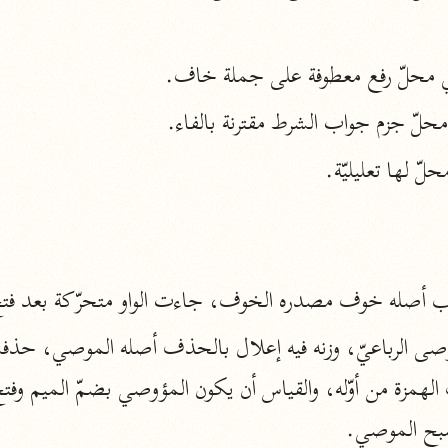
نحو ١١ مجلدًا
التسهيل لعلوم التنزيل
 محلّ رفع معطوفة على جملة خاف.
ابن جُزَيّ (٧٤١ هـ)
نحو ٣ مجلدات
حلّ جزم جواب الشرط مقترنة بالفاء.
موسوعات
روح المعاني
الآلوسي (١٢٧٠ هـ)
ب أصله خوف مصدره الخوف، جاءت الواو متحرّكة بعد فتح 
نحو ٢٨ مجلدًا
مفاتيح الغيب
فخر الدين الرازي (٦٠٦ هـ)
نحو ٢٤ مجلدًا
بح الموصي.