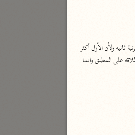
بارة
تفسير الجلالين
حلّي والسيوطي (٨٦٤، ٩١١ هـ)
معنى خاف توقع وعلم وهو قد يكون مظنون الوقوع وقد يكون معلومه فاستعمل فيهما بمرتبة ثانيه ولأن الأول أكثر 
نحو مجلد
كان استعماله فيه أظهر، ثم أصله أن يستعمل في الظن والعلم بالمحذور، وقد يتسع في إطلاقه على المطلق وانما 
جامع البيان
الإيجي (٩٠٥ هـ)
نحو ٣ مجلدات
أنوار التنزيل
البيضاوي (٦٨٥ هـ)
نحو ٣ مجلدات
مدارك التنزيل
النسفي (٧١٠ هـ)