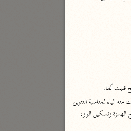
نحو مجلد
تيسير الكريم الرحمن
السعدي (١٣٧٦ هـ)
نحو ٤ مجلدات
أيسر التفاسير
أبو بكر الجزائري (١٤٣٩ هـ)
نحو ٣ مجلدات
القرآن – تدبّر وعمل
شركة الخبرات الذكية
قلبت ألفا.
نحو ٣ مجلدات
(موص) ، اسم فاعل من أوصى الرباعيّ، وزنه فيه إعلال بالحذف أصله الموصي، حذفت منه الياء لمناسبة التنوين 
تفسير القرآن الكريم
بالتقاء الساكنين، وفيه حذف الهمزة من أوّله، والقياس أن يكون المؤوصي بضمّ الميم وفتح الهمزة وتسكين الواو، 
ابن عثيمين (١٤٢١ هـ)
نحو ١٥ مجلدًا