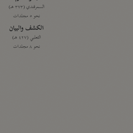
السمرقندي (٣٧٣ هـ)
نحو ٥ مجلدات
الكشف والبيان
الثعلبي (٤٢٧ هـ)
نحو ٨ مجلدات