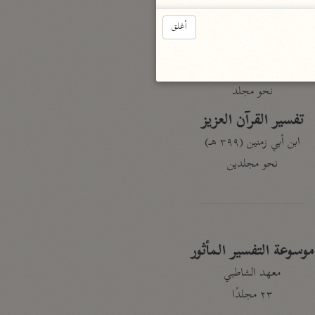
نحو ٣ مجلدات
أغلق
الوجيز
الواحدي (٤٦٨ هـ)
نحو مجلد
تفسير القرآن العزيز
ابن أبي زمنين (٣٩٩ هـ)
نحو مجلدين
موسوعة التفسير المأثور
معهد الشاطبي
٢٣ مجلدًا