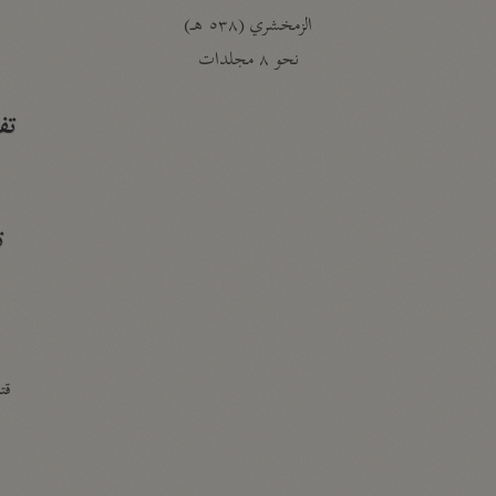
الزمخشري (٥٣٨ هـ)
ج
نحو ٨ مجلدات
تف
ت
قتا