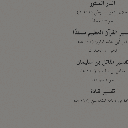
الدر المنثور
لال الدين السيوطي (٩١١ هـ)
نحو ١٣ مجلدًا
سير القرآن العظيم مسندًا
ابن أبي حاتم الرازي (٣٢٧ هـ)
نحو ١٠ مجلدات
فسير مقاتل بن سليمان
مقاتل بن سليمان (١٥٠ هـ)
نحو ٥ مجلدات
تفسير قتادة
دة بن دعامة السّدوسيّ (١١٧ هـ)