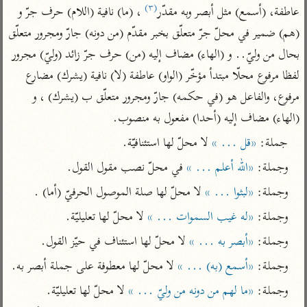
تفسير الآلوسي
جمع الأقوال
(٣)
عاطفة، (أسمع) مثل أبصر وبه مقدّر
 ، (ما) نافية (اللام) حرف جرّ و 
تفسير ابن عثيمين
تفسير ابن الجوزي
تفسير الرازي
(هم) ضمير في محلّ جرّ متعلّق بخبر مقدّم (من دونه) جارّ ومجرور متعلّق 
تفسير الماوردي
بحال من وليّ.. و (الهاء) مضاف إليه (من) حرف جرّ زائد (وليّ) مجرور 
مركَّزة العبارة
لفظا مرفوع محلّا مبتدأ مؤخّر (الواو) عاطفة (لا) نافية (يشرك) مضارع 
أخرى
تفسير الجلالين
أضواء البيان
مرفوع، والفاعل هو (في حكمه) جارّ ومجرور متعلّق ب (يشرك) ، و 
منتقاة
جامع البيان للإيجي
(الهاء) مضاف إليه (أحدا) مفعول به منصوب.
تفسير ابن القيم
نظم الدرر للبقاعي
تفسير البيضاوي
جملة: 
«قل ... »
 لا محلّ لها استئنافيّة.
تفسير ابن تيمية
تفسير النسفي
وجملة: 
«الله أعلم ... »
 في محلّ نصب مقول القول.
لغة وبلاغة
الوجيز للواحدي
التحرير والتنوير
عامّة
وجملة: 
«لبثوا ... »
 لا محلّ لها صلة الموصول الحرفيّ (أما) .
تفسير ابن أبي زمنين
تفسير السمعاني
المحرر الوجيز لابن
وجملة: 
«له غيب السموات ... »
 لا محلّ لها تعليليّة.
عطية
تفسير مكّي
وجملة: 
«أبصر به ... »
 لا محلّ لها استئناف في حيّز القول.
البحر المحيط لأبي
آثار
محاسن التأويل
حيان
وجملة: 
«أسمع (به) ... »
 لا محلّ لها معطوفة على جملة أبصر به.
للقاسمي
موسوعة التفسير
البسيط للواحدي
وجملة: 
«ما لهم من دونه من وليّ ... »
 لا محلّ لها تعليليّة.
المأثور
تفسير الثعالبي