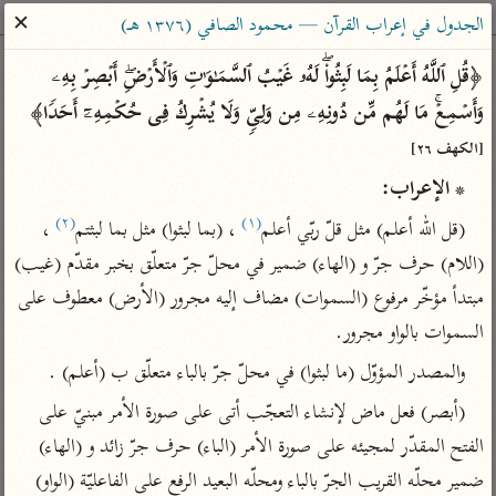
ساهم معنا في نشر القرآن والعلم الشرعي
✕
الجدول في إعراب القرآن — محمود الصافي (١٣٧٦ هـ)
الباحث القرآني
﴿قُلِ ٱللَّهُ أَعۡلَمُ بِمَا لَبِثُوا۟ۖ لَهُۥ غَیۡبُ ٱلسَّمَـٰوَ ٰ⁠تِ وَٱلۡأَرۡضِۖ أَبۡصِرۡ بِهِۦ 
وَأَسۡمِعۡۚ مَا لَهُم مِّن دُونِهِۦ مِن وَلِیࣲّ وَلَا یُشۡرِكُ فِی حُكۡمِهِۦۤ أَحَدࣰا﴾ 
بحث
تفسير
علوم
مصاحف
معاجم
[الكهف ٢٦]
* الإعراب:
(٢)
(١)
Type 2 or more characters for results.
(قل الله أعلم) مثل قلّ ربّي أعلم
 ، (بما لبثوا) مثل بما لبثتم
 ، 
(اللام) حرف جرّ و (الهاء) ضمير في محلّ جرّ متعلّق بخبر مقدّم (غيب) 
Type 1 or more
أمّهات
عامّة
معاصرة
مبتدأ مؤخّر مرفوع (السموات) مضاف إليه مجرور (الأرض) معطوف على 
characters for results.
تفسير الطبري
فتح البيان للقنوجي
الميسر
السموات بالواو مجرور.
تفسير ابن كثير
فتح القدير للشوكاني
المختصر في
والمصدر المؤوّل (ما لبثوا) في محلّ جرّ بالباء متعلّق ب (أعلم) .
التفسير
تفسير القرطبي
تفسير ابن جزي
(أبصر) فعل ماض لإنشاء التعجّب أتى على صورة الأمر مبنيّ على 
تفسير السعدي
تفسير البغوي
الفتح المقدّر لمجيئه على صورة الأمر (الباء) حرف جرّ زائد و (الهاء) 
أيسر التفاسير
موسوعات
ضمير محلّه القريب الجرّ بالباء ومحلّه البعيد الرفع على الفاعليّة (الواو) 
القرآن – تدبر وعمل