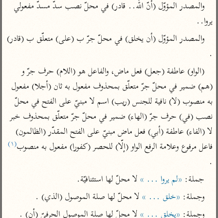
تفسير الآلوسي
جمع الأقوال
والمصدر المؤوّل (أنّ الله.. قادر) في محلّ نصب سدّ مسدّ مفعولي 
تفسير ابن عثيمين
تفسير ابن الجوزي
تفسير الرازي
يروا..
تفسير الماوردي
والمصدر المؤوّل (أن يخلق) في محلّ جرّ ب (على) متعلّق ب (قادر) 
مركَّزة العبارة
.
أخرى
تفسير الجلالين
أضواء البيان
منتقاة
(الواو) عاطفة (جعل) فعل ماض، والفاعل هو (اللام) حرف جرّ و 
جامع البيان للإيجي
تفسير ابن القيم
نظم الدرر للبقاعي
(هم) ضمير في محلّ جرّ متعلّق بمحذوف مفعول به ثان (أجلا) مفعول 
تفسير البيضاوي
به منصوب (لا) نافية للجنس (ريب) اسم لا مبنيّ على الفتح في محلّ 
تفسير ابن تيمية
تفسير النسفي
نصب (في) حرف جرّ (الهاء) ضمير في محلّ جرّ متعلّق بمحذوف خبر 
لغة وبلاغة
لا (الفاء) عاطفة (أبي) فعل ماض مبنيّ على الفتح المقدّر (الظالمون) 
الوجيز للواحدي
التحرير والتنوير
عامّة
(١)
فاعل مرفوع وعلامة الرفع الواو (إلّا) للحصر (كفورا) مفعول به منصوب
تفسير ابن أبي زمنين
تفسير السمعاني
المحرر الوجيز لابن
عطية
.
تفسير مكّي
البحر المحيط لأبي
جملة: 
«لم يروا ... »
 لا محلّ لها استئنافيّة.
آثار
محاسن التأويل
حيان
للقاسمي
وجملة: 
«خلق ... »
 لا محلّ لها صلة الموصول (الذي) .
موسوعة التفسير
البسيط للواحدي
المأثور
تفسير الثعالبي
وجملة: 
«يخلق ... »
 لا محلّ لها صلة الموصول الحرفيّ (أن) .