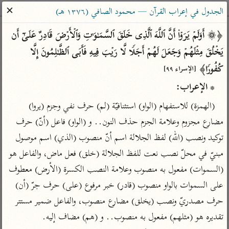
ساهم معنا في نشر القرآن والعلم الشرعي
✕
الجدول في إعراب القرآن — محمود الصافي (١٣٧٦ هـ)
الباحث القرآني
﴿۞ أَوَلَمۡ یَرَوۡا۟ أَنَّ ٱللَّهَ ٱلَّذِی خَلَقَ ٱلسَّمَـٰوَ ٰ⁠تِ وَٱلۡأَرۡضَ قَادِرٌ عَلَىٰۤ أَن 
یَخۡلُقَ مِثۡلَهُمۡ وَجَعَلَ لَهُمۡ أَجَلࣰا لَّا رَیۡبَ فِیهِ فَأَبَى ٱلظَّـٰلِمُونَ إِلَّا 
بحث
تفسير
علوم
مصاحف
معاجم
كُفُورࣰا﴾ 
[الإسراء ٩٩]
* الإعراب:
Type 2 or more characters for results.
(الهمزة) للاستفهام (الواو) استئنافيّة (لم) حرف نفي وجزم (يروا) 
مضارع مجزوم وعلامة الجزم حذف النون.. و (الواو) فاعل (أنّ) حرف 
Type 1 or more
أمّهات
عامّة
معاصرة
توكيد ونصب (الله) لفظ الجلالة اسم أنّ منصوب (الذي) اسم موصول 
characters for results.
تفسير الطبري
فتح البيان للقنوجي
الميسر
مبنيّ في محلّ نصب نعت للفظ الجلالة (خلق) فعل ماض، والفاعل هو 
تفسير ابن كثير
فتح القدير للشوكاني
المختصر في
(السموات) مفعول به منصوب وعلامة النصب الكسرة (الأرض) معطوف 
التفسير
تفسير القرطبي
تفسير ابن جزي
على السموات بالواو منصوب (قادر) خبر مرفوع (على) حرف جرّ (أن) 
تفسير السعدي
تفسير البغوي
حرف مصدريّ ونصب (يخلق) مضارع منصوب، والفاعل ضمير مستتر 
أيسر التفاسير
موسوعات
تقديره هو (مثلهم) مفعول به منصوب.. و (هم) مضاف إليه.
القرآن – تدبر وعمل