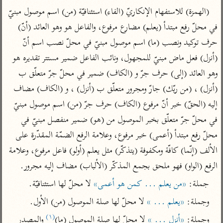
تفسير الآلوسي
جمع الأقوال
(الهمزة) للاستفهام الإنكاريّ (الفاء) استئنافيّة (من) اسم موصول مبنيّ 
تفسير ابن عثيمين
تفسير ابن الجوزي
تفسير الرازي
في محلّ رفع مبتدأ (يعلم) مضارع مرفوع، والفاعل هو وهو العائد (أنّ) 
تفسير الماوردي
حرف توكيد ونصب (ما) اسم موصول مبنيّ في محلّ نصب اسم أنّ 
مركَّزة العبارة
أخرى
(أنزل) فعل ماض مبنيّ للمجهول، ونائب الفاعل ضمير مستتر تقديره هو 
تفسير الجلالين
أضواء البيان
منتقاة
وهو العائد (إلى) حرف جرّ و (الكاف) ضمير في محلّ جرّ متعلّق ب 
جامع البيان للإيجي
تفسير ابن القيم
نظم الدرر للبقاعي
(أنزل) ، (من ربّك) جارّ ومجرور متعلّق ب (أنزل) ، و (الكاف) مضاف 
تفسير البيضاوي
إليه (الحقّ) خبر أنّ مرفوع (الكاف) حرف جرّ (من) اسم موصول مبنيّ 
تفسير ابن تيمية
تفسير النسفي
في محلّ جرّ متعلّق بخبر الموصول من (هو) ضمير منفصل مبنيّ في 
لغة وبلاغة
محلّ رفع مبتدأ (أعمى) خبر مرفوع، وعلامة الرفع الضمّة المقدّرة على 
الوجيز للواحدي
التحرير والتنوير
عامّة
الألف (إنّما) كافّة ومكفوفة (يتذكّر) مثل يعلم (أولو) فاعل مرفوع، وعلامة 
تفسير ابن أبي زمنين
تفسير السمعاني
المحرر الوجيز لابن
عطية
الرفع (الواو) فهو ملحق بجمع المذكّر (الألباب) مضاف إليه مجرور.
تفسير مكّي
البحر المحيط لأبي
جملة: 
«من يعلم ... كمن هو أعمى»
 لا محلّ لها استئنافيّة.
آثار
محاسن التأويل
حيان
للقاسمي
وجملة: 
«يعلم ... »
 لا محلّ لها صلة الموصول (من) الأول.
موسوعة التفسير
البسيط للواحدي
المأثور
تفسير الثعالبي
(١)
وجملة: 
«أنزل ... »
 لا محلّ لها صلة الموصول (ما)
 والمصدر 