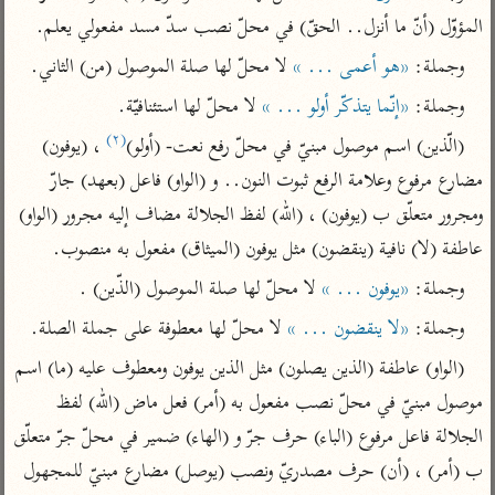
تفسير أبي السعود
الدر المنثور
تفسير السمرقندي
المؤوّل (أنّ ما أنزل.. الحقّ) في محلّ نصب سدّ مسد مفعولي يعلم.
الكشاف للزمخشري
تفسير ابن أبي حاتم
تفسير الثعلبي
وجملة: 
«هو أعمى ... »
 لا محلّ لها صلة الموصول (من) الثاني.
تفسير مقاتل
وجملة: 
«إنّما يتذكّر أولو ... »
 لا محلّ لها استئنافيّة.
تفسير قتادة
(٢)
(الّذين) اسم موصول مبنيّ في محلّ رفع نعت- (أولو)
 ، (يوفون) 
مضارع مرفوع وعلامة الرفع ثبوت النون.. و (الواو) فاعل (بعهد) جارّ 
ومجرور متعلّق ب (يوفون) ، (الله) لفظ الجلالة مضاف إليه مجرور (الواو) 
عاطفة (لا) نافية (ينقضون) مثل يوفون (الميثاق) مفعول به منصوب.
اشترك لتصلك أخبار مشاريعنا
وجملة: 
«يوفون ... »
 لا محلّ لها صلة الموصول (الذّين) .
اشترك
وجملة: 
«لا ينقضون ... »
 لا محلّ لها معطوفة على جملة الصلة.
(الواو) عاطفة (الذين يصلون) مثل الذين يوفون ومعطوف عليه (ما) اسم 
راسلنا
•
تليجرام
•
تويتر
موصول مبنيّ في محلّ نصب مفعول به (أمر) فعل ماض (الله) لفظ 
تعليمات
•
عن الباحث القرآني
الجلالة فاعل مرفوع (الباء) حرف جرّ و (الهاء) ضمير في محلّ جرّ متعلّق 
ب (أمر) ، (أن) حرف مصدريّ ونصب (يوصل) مضارع مبنيّ للمجهول 
أندرويد
أيفون