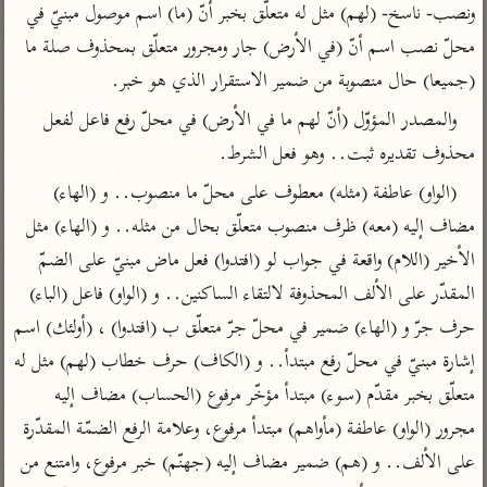
تفسير الآلوسي
جمع الأقوال
ونصب- ناسخ- (لهم) مثل له متعلّق بخبر أنّ (ما) اسم موصول مبنيّ في 
تفسير ابن عثيمين
تفسير ابن الجوزي
تفسير الرازي
محلّ نصب اسم أنّ (في الأرض) جار ومجرور متعلّق بمحذوف صلة ما 
(جميعا) حال منصوبة من ضمير الاستقرار الذي هو خبر.
تفسير الماوردي
مركَّزة العبارة
والمصدر المؤوّل (أنّ لهم ما في الأرض) في محلّ رفع فاعل لفعل 
أخرى
تفسير الجلالين
أضواء البيان
محذوف تقديره ثبت.. وهو فعل الشرط.
منتقاة
جامع البيان للإيجي
تفسير ابن القيم
نظم الدرر للبقاعي
(الواو) عاطفة (مثله) معطوف على محلّ ما منصوب.. و (الهاء) 
تفسير البيضاوي
مضاف إليه (معه) ظرف منصوب متعلّق بحال من مثله.. و (الهاء) مثل 
تفسير ابن تيمية
تفسير النسفي
الأخير (اللام) واقعة في جواب لو (افتدوا) فعل ماض مبنيّ على الضمّ 
لغة وبلاغة
المقدّر على الألف المحذوفة لالتقاء الساكنين.. و (الواو) فاعل (الباء) 
الوجيز للواحدي
التحرير والتنوير
عامّة
حرف جرّ و (الهاء) ضمير في محلّ جرّ متعلّق ب (افتدوا) ، (أولئك) اسم 
تفسير ابن أبي زمنين
تفسير السمعاني
المحرر الوجيز لابن
عطية
إشارة مبنيّ في محلّ رفع مبتدأ.. و (الكاف) حرف خطاب (لهم) مثل له 
تفسير مكّي
متعلّق بخبر مقدّم (سوء) مبتدأ مؤخّر مرفوع (الحساب) مضاف إليه 
البحر المحيط لأبي
آثار
محاسن التأويل
حيان
مجرور (الواو) عاطفة (مأواهم) مبتدأ مرفوع، وعلامة الرفع الضمّة المقدّرة 
للقاسمي
موسوعة التفسير
البسيط للواحدي
على الألف.. و (هم) ضمير مضاف إليه (جهنّم) خبر مرفوع، وامتنع من 
المأثور
تفسير الثعالبي