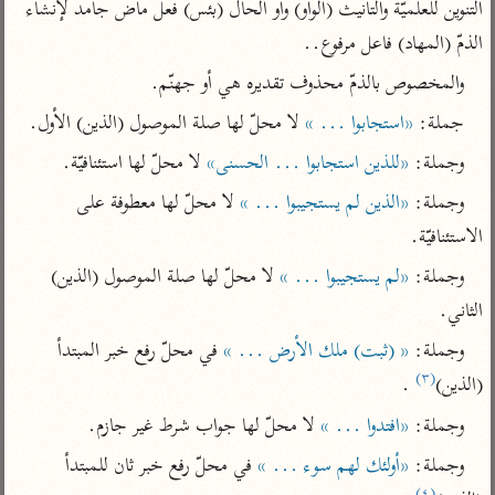
التنوين للعلميّة والتأنيث (الواو) واو الحال (بئس) فعل ماض جامد لإنشاء 
تفسير أبي السعود
الدر المنثور
تفسير السمرقندي
الذمّ (المهاد) فاعل مرفوع..
الكشاف للزمخشري
تفسير ابن أبي حاتم
تفسير الثعلبي
والمخصوص بالذمّ محذوف تقديره هي أو جهنّم.
تفسير مقاتل
جملة: 
«استجابوا ... »
 لا محلّ لها صلة الموصول (الذين) الأول.
تفسير قتادة
وجملة: 
«للذين استجابوا ... الحسنى»
 لا محلّ لها استئنافيّة.
وجملة: 
«الذين لم يستجيبوا ... »
 لا محلّ لها معطوفة على 
الاستئنافيّة.
وجملة: 
«لم يستجيبوا ... »
 لا محلّ لها صلة الموصول (الذين) 
اشترك لتصلك أخبار مشاريعنا
الثاني.
اشترك
وجملة: 
« (ثبت) ملك الأرض ... »
 في محلّ رفع خبر المبتدأ 
(٣)
راسلنا
•
تليجرام
•
تويتر
(الذين)
 .
تعليمات
•
عن الباحث القرآني
وجملة: 
«افتدوا ... »
 لا محلّ لها جواب شرط غير جازم.
وجملة: 
«أولئك لهم سوء ... »
 في محلّ رفع خبر ثان للمبتدأ 
أندرويد
أيفون
(٤)