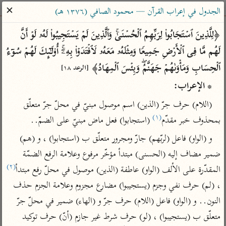
ساهم معنا في نشر القرآن والعلم الشرعي
✕
الجدول في إعراب القرآن — محمود الصافي (١٣٧٦ هـ)
الباحث القرآني
﴿لِلَّذِینَ ٱسۡتَجَابُوا۟ لِرَبِّهِمُ ٱلۡحُسۡنَىٰۚ وَٱلَّذِینَ لَمۡ یَسۡتَجِیبُوا۟ لَهُۥ لَوۡ أَنَّ 
لَهُم مَّا فِی ٱلۡأَرۡضِ جَمِیعࣰا وَمِثۡلَهُۥ مَعَهُۥ لَٱفۡتَدَوۡا۟ بِهِۦۤۚ أُو۟لَـٰۤىِٕكَ لَهُمۡ سُوۤءُ 
بحث
تفسير
علوم
مصاحف
معاجم
ٱلۡحِسَابِ وَمَأۡوَىٰهُمۡ جَهَنَّمُۖ وَبِئۡسَ ٱلۡمِهَادُ﴾ 
[الرعد ١٨]
* الإعراب:
Type 2 or more characters for results.
(اللام) حرف جرّ (الذين) اسم موصول مبنيّ في محلّ جرّ متعلّق 
(١)
بمحذوف خبر مقدّم
 (استجابوا) فعل ماض مبنيّ على الضمّ..
Type 1 or more
أمّهات
عامّة
معاصرة
و (الواو) فاعل (لربّهم) جارّ ومجرور متعلّق ب (استجابوا) ، و (هم) 
characters for results.
تفسير الطبري
فتح البيان للقنوجي
الميسر
ضمير مضاف إليه (الحسنى) مبتدأ مؤخّر مرفوع وعلامة الرفع الضمّة 
تفسير ابن كثير
فتح القدير للشوكاني
المختصر في
(٢)
المقدّرة على الألف (الواو) عاطفة (الذين) موصول في محلّ رفع مبتدأ
التفسير
تفسير القرطبي
تفسير ابن جزي
، (لم) حرف نفي وجزم (يستجيبوا) مضارع مجزوم وعلامة الجزم حذف 
تفسير السعدي
تفسير البغوي
النون.. و (الواو) فاعل (اللام) حرف جرّ و (الهاء) ضمير في محلّ جرّ 
أيسر التفاسير
موسوعات
متعلّق ب (يستجيبوا) ، (لو) حرف شرط غير جازم (أنّ) حرف توكيد 
القرآن – تدبر وعمل