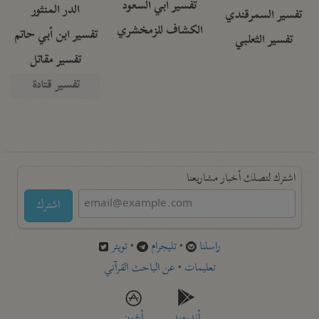
تفسير أبي السعود
الدر المنثور
تفسير السمرقندي
الكشاف للزمخشري
تفسير ابن أبي حاتم
تفسير الثعلبي
تفسير مقاتل
تفسير قتادة
اشترك لتصلك أخبار مشاريعنا
اشترك
راسلنا
•
تليجرام
•
تويتر
تعليمات
•
عن الباحث القرآني
أندرويد
أيفون