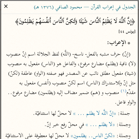
ساهم معنا في نشر القرآن والعلم الشرعي
✕
الجدول في إعراب القرآن — محمود الصافي (١٣٧٦ هـ)
الباحث القرآني
﴿إِنَّ ٱللَّهَ لَا یَظۡلِمُ ٱلنَّاسَ شَیۡـࣰٔا وَلَـٰكِنَّ ٱلنَّاسَ أَنفُسَهُمۡ یَظۡلِمُونَ﴾ 
[يونس ٤٤]
بحث
تفسير
علوم
مصاحف
معاجم
* الإعراب:
(إنّ) حرف مشبه بالفعل- ناسخ- (اللَّه) لفظ الجلالة اسم إنّ منصوب 
Type 2 or more characters for results.
(لا) نافية (يظلم) مضارع مرفوع، والفاعل هو (الناس) مفعول به منصوب 
(شيئا) مفعول مطلق نائب عن المصدر فهو صفته (الواو) عاطفة (لكنّ) 
Type 1 or more
أمّهات
عامّة
معاصرة
مثل إنّ وللاستدراك (الناس) اسم لكنّ منصوب (أنفس) مفعول به 
characters for results.
تفسير الطبري
فتح البيان للقنوجي
الميسر
(١)
مقدّم
 منصوب و (هم) ضمير مضاف إليه (يظلمون) مضارع مرفوع.. 
تفسير ابن كثير
فتح القدير للشوكاني
المختصر في
والواو فاعل.
التفسير
تفسير القرطبي
تفسير ابن جزي
جملة: 
«إنّ اللَّه لا يظلم ... »
 لا محلّ لها استئنافيّة.
تفسير السعدي
تفسير البغوي
وجملة: 
«لا يظلم ... »
 في محلّ رفع خبر إنّ.
أيسر التفاسير
موسوعات
وجملة: 
«لكنّ الناس.. يظلمون»
 لا محلّ لها معطوفة على الاستئنافيّة 
القرآن – تدبر وعمل