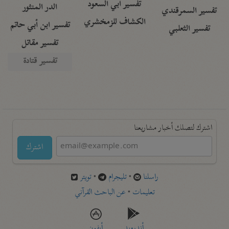
تفسير أبي السعود
الدر المنثور
تفسير السمرقندي
الكشاف للزمخشري
تفسير ابن أبي حاتم
تفسير الثعلبي
تفسير مقاتل
تفسير قتادة
اشترك لتصلك أخبار مشاريعنا
اشترك
راسلنا
•
تليجرام
•
تويتر
تعليمات
•
عن الباحث القرآني
أندرويد
أيفون