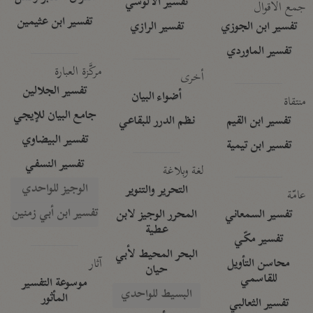
تفسير الآلوسي
جمع الأقوال
تفسير ابن عثيمين
تفسير ابن الجوزي
تفسير الرازي
تفسير الماوردي
مركَّزة العبارة
أخرى
تفسير الجلالين
أضواء البيان
منتقاة
جامع البيان للإيجي
تفسير ابن القيم
نظم الدرر للبقاعي
تفسير البيضاوي
تفسير ابن تيمية
تفسير النسفي
لغة وبلاغة
الوجيز للواحدي
التحرير والتنوير
عامّة
تفسير ابن أبي زمنين
تفسير السمعاني
المحرر الوجيز لابن
عطية
تفسير مكّي
البحر المحيط لأبي
آثار
محاسن التأويل
حيان
للقاسمي
موسوعة التفسير
البسيط للواحدي
المأثور
تفسير الثعالبي