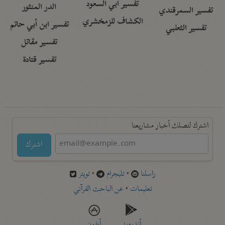
تفسير أبي السعود
الدر المنثور
تفسير السمرقندي
الكشاف للزمخشري
تفسير ابن أبي حاتم
تفسير الثعلبي
تفسير مقاتل
تفسير قتادة
اشترك لتصلك أخبار مشاريعنا
اشترك
راسلنا
•
تليجرام
•
تويتر
تعليمات
•
عن الباحث القرآني
أندرويد
أيفون