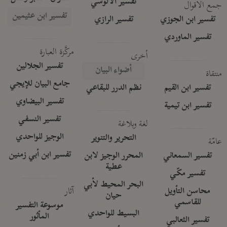
تفسير الآلوسي
جمع الأقوال
تفسير ابن عثيمين
تفسير ابن الجوزي
تفسير الرازي
تفسير الماوردي
مركَّزة العبارة
أخرى
تفسير الجلالين
أضواء البيان
منتقاة
جامع البيان للإيجي
تفسير ابن القيم
نظم الدرر للبقاعي
تفسير البيضاوي
تفسير ابن تيمية
تفسير النسفي
لغة وبلاغة
الوجيز للواحدي
التحرير والتنوير
عامّة
تفسير ابن أبي زمنين
تفسير السمعاني
المحرر الوجيز لابن
عطية
تفسير مكّي
البحر المحيط لأبي
آثار
محاسن التأويل
حيان
للقاسمي
موسوعة التفسير
البسيط للواحدي
المأثور
تفسير الثعالبي