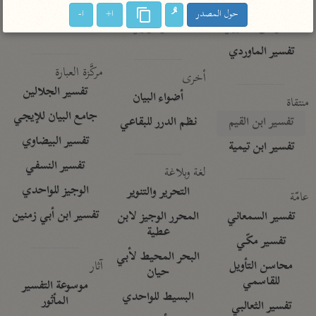
تفسير الآلوسي
جمع الأقوال
حول المصدر
ا+
ا-
تفسير ابن عثيمين
تفسير ابن الجوزي
تفسير الرازي
تفسير الماوردي
مركَّزة العبارة
أخرى
تفسير الجلالين
أضواء البيان
منتقاة
جامع البيان للإيجي
تفسير ابن القيم
نظم الدرر للبقاعي
تفسير البيضاوي
تفسير ابن تيمية
تفسير النسفي
لغة وبلاغة
الوجيز للواحدي
التحرير والتنوير
عامّة
تفسير ابن أبي زمنين
تفسير السمعاني
المحرر الوجيز لابن
عطية
تفسير مكّي
البحر المحيط لأبي
آثار
محاسن التأويل
حيان
للقاسمي
موسوعة التفسير
البسيط للواحدي
المأثور
تفسير الثعالبي