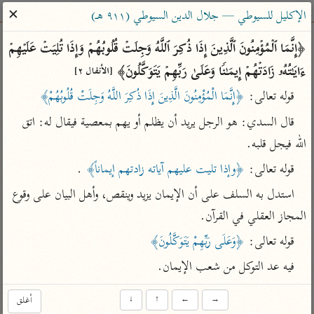
ساهم معنا في نشر القرآن والعلم الشرعي
✕
الإكليل للسيوطي — جلال الدين السيوطي (٩١١ هـ)
الباحث القرآني
﴿إِنَّمَا ٱلۡمُؤۡمِنُونَ ٱلَّذِینَ إِذَا ذُكِرَ ٱللَّهُ وَجِلَتۡ قُلُوبُهُمۡ وَإِذَا تُلِیَتۡ عَلَیۡهِمۡ 
ءَایَـٰتُهُۥ زَادَتۡهُمۡ إِیمَـٰنࣰا وَعَلَىٰ رَبِّهِمۡ یَتَوَكَّلُونَ﴾ 
[الأنفال ٢]
بحث
تفسير
علوم
مصاحف
معاجم
قوله تعالى: 
﴿إِنَّمَا الْمُؤْمِنُونَ الَّذِينَ إِذَا ذُكِرَ اللَّهُ وَجِلَتْ قُلُوبُهُمْ﴾
قال السدي: هو الرجل يريد أن يظلم أو يهم بمعصية فيقال له: اتق 
Type 2 or more characters for results.
الله فيجل قلبه.
قوله تعالى: 
﴿وإذا تليت عليهم آياته زادتهم إيماناً﴾
 .
Type 1 or more
أمّهات
عامّة
معاصرة
استدل به السلف على أن الإيمان يزيد وينقص، وأهل البيان على وقوع 
characters for results.
تفسير الطبري
فتح البيان للقنوجي
الميسر
المجاز العقلي في القرآن.
تفسير ابن كثير
فتح القدير للشوكاني
المختصر في
التفسير
قوله تعالى: 
﴿وَعَلَى رَبِّهِمْ يَتَوَكَّلُونَ﴾
تفسير القرطبي
تفسير ابن جزي
تفسير السعدي
فيه عد التوكل من شعب الإيمان.
تفسير البغوي
أيسر التفاسير
موسوعات
→
←
↑
↓
أغلق
القرآن – تدبر وعمل