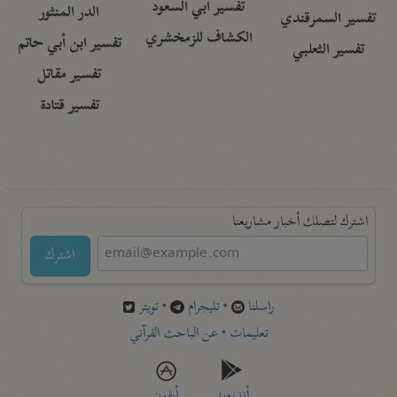
تفسير أبي السعود
الدر المنثور
تفسير السمرقندي
الكشاف للزمخشري
تفسير ابن أبي حاتم
تفسير الثعلبي
تفسير مقاتل
تفسير قتادة
اشترك لتصلك أخبار مشاريعنا
اشترك
راسلنا
•
تليجرام
•
تويتر
تعليمات
•
عن الباحث القرآني
أندرويد
أيفون