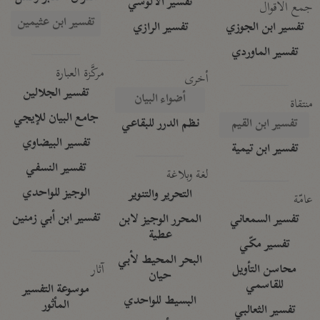
تفسير الآلوسي
جمع الأقوال
تفسير ابن عثيمين
تفسير ابن الجوزي
تفسير الرازي
تفسير الماوردي
مركَّزة العبارة
أخرى
تفسير الجلالين
أضواء البيان
منتقاة
جامع البيان للإيجي
تفسير ابن القيم
نظم الدرر للبقاعي
تفسير البيضاوي
تفسير ابن تيمية
تفسير النسفي
لغة وبلاغة
الوجيز للواحدي
التحرير والتنوير
عامّة
تفسير ابن أبي زمنين
تفسير السمعاني
المحرر الوجيز لابن
عطية
تفسير مكّي
البحر المحيط لأبي
آثار
محاسن التأويل
حيان
للقاسمي
موسوعة التفسير
البسيط للواحدي
المأثور
تفسير الثعالبي