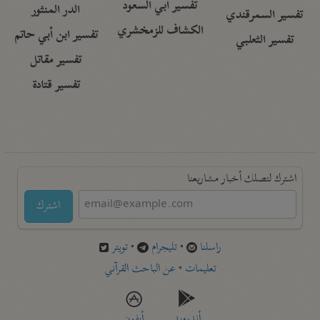
تفسير أبي السعود
الدر المنثور
تفسير السمرقندي
الكشاف للزمخشري
تفسير ابن أبي حاتم
تفسير الثعلبي
تفسير مقاتل
تفسير قتادة
اشترك لتصلك أخبار مشاريعنا
اشترك
راسلنا
•
تليجرام
•
تويتر
تعليمات
•
عن الباحث القرآني
أندرويد
أيفون