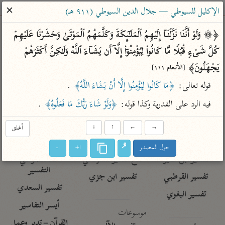
ساهم معنا في نشر القرآن والعلم الشرعي
✕
الإكليل للسيوطي — جلال الدين السيوطي (٩١١ هـ)
الباحث القرآني
﴿۞ وَلَوۡ أَنَّنَا نَزَّلۡنَاۤ إِلَیۡهِمُ ٱلۡمَلَـٰۤىِٕكَةَ وَكَلَّمَهُمُ ٱلۡمَوۡتَىٰ وَحَشَرۡنَا عَلَیۡهِمۡ 
كُلَّ شَیۡءࣲ قُبُلࣰا مَّا كَانُوا۟ لِیُؤۡمِنُوۤا۟ إِلَّاۤ أَن یَشَاۤءَ ٱللَّهُ وَلَـٰكِنَّ أَكۡثَرَهُمۡ 
بحث
تفسير
علوم
مصاحف
معاجم
یَجۡهَلُونَ﴾ 
[الأنعام ١١١]
قوله تعالى: 
﴿مَا كَانُوا لِيُؤْمِنُوا إِلَّا أَنْ يَشَاءَ اللَّهُ﴾
 .
Type 2 or more characters for results.
فيه الرد على القدرية وكذا قوله: 
﴿وَلَوْ شَاءَ رَبُّكَ مَا فَعَلُوهُ﴾
 .
Type 1 or more
أمّهات
عامّة
معاصرة
→
←
↑
↓
أغلق
characters for results.
تفسير الطبري
فتح البيان للقنوجي
الميسر
حول المصدر
ا+
ا-
تفسير ابن كثير
فتح القدير للشوكاني
المختصر في
التفسير
تفسير القرطبي
تفسير ابن جزي
تفسير السعدي
تفسير البغوي
أيسر التفاسير
موسوعات
القرآن – تدبر وعمل