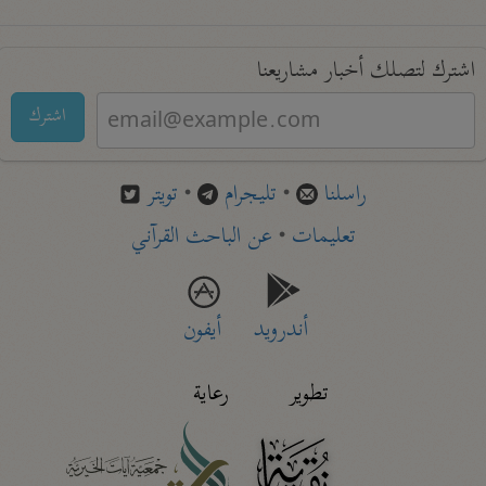
اشترك لتصلك أخبار مشاريعنا
اشترك
راسلنا
•
تليجرام
•
تويتر
تعليمات
•
عن الباحث القرآني
أندرويد
أيفون
تطوير
رعاية