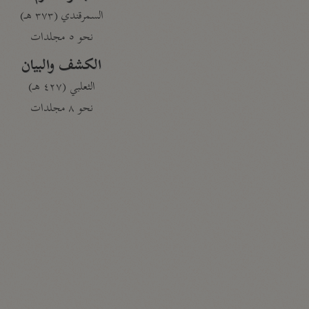
السمرقندي (٣٧٣ هـ)
نحو ٥ مجلدات
الكشف والبيان
الثعلبي (٤٢٧ هـ)
نحو ٨ مجلدات