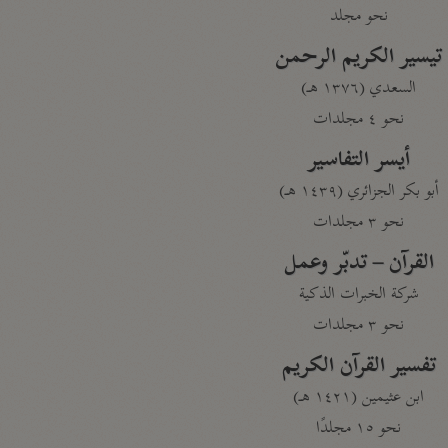
نحو مجلد
تيسير الكريم الرحمن
السعدي (١٣٧٦ هـ)
نحو ٤ مجلدات
أيسر التفاسير
أبو بكر الجزائري (١٤٣٩ هـ)
نحو ٣ مجلدات
القرآن – تدبّر وعمل
شركة الخبرات الذكية
نحو ٣ مجلدات
تفسير القرآن الكريم
ابن عثيمين (١٤٢١ هـ)
نحو ١٥ مجلدًا