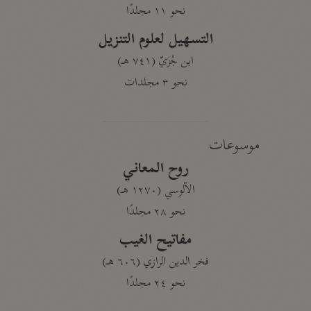
نحو ١١ مجلدًا
التسهيل لعلوم التنزيل
ابن جُزَيّ (٧٤١ هـ)
نحو ٣ مجلدات
موسوعات
روح المعاني
الآلوسي (١٢٧٠ هـ)
نحو ٢٨ مجلدًا
مفاتيح الغيب
فخر الدين الرازي (٦٠٦ هـ)
نحو ٢٤ مجلدًا