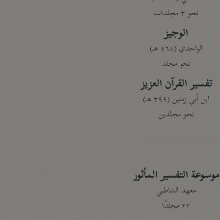
نحو ٣ مجلدات
الوجيز
الواحدي (٤٦٨ هـ)
نحو مجلد
تفسير القرآن العزيز
ابن أبي زمنين (٣٩٩ هـ)
نحو مجلدين
موسوعة التفسير المأثور
معهد الشاطبي
٢٣ مجلدًا