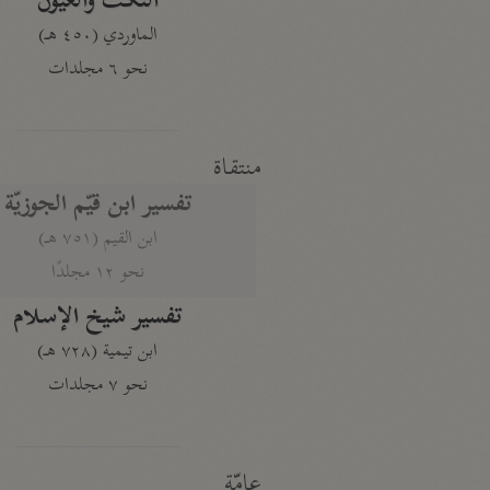
النكت والعيون
الماوردي (٤٥٠ هـ)
نحو ٦ مجلدات
منتقاة
تفسير ابن قيّم الجوزيّة
ابن القيم (٧٥١ هـ)
نحو ١٢ مجلدًا
تفسير شيخ الإسلام
ابن تيمية (٧٢٨ هـ)
نحو ٧ مجلدات
عامّة