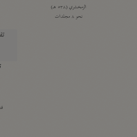
الزمخشري (٥٣٨ هـ)
ج
نحو ٨ مجلدات
تف
ت
قتا