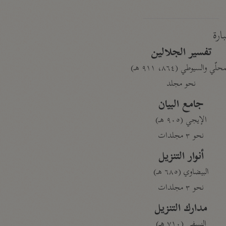
بارة
تفسير الجلالين
حلّي والسيوطي (٨٦٤، ٩١١ هـ)
نحو مجلد
جامع البيان
الإيجي (٩٠٥ هـ)
نحو ٣ مجلدات
أنوار التنزيل
البيضاوي (٦٨٥ هـ)
نحو ٣ مجلدات
مدارك التنزيل
النسفي (٧١٠ هـ)