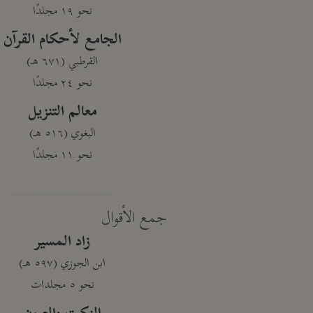
نحو ١٩ مجلدًا
الجامع لأحكام القرآن
القرطبي (٦٧١ هـ)
نحو ٢٤ مجلدًا
معالم التنزيل
البغوي (٥١٦ هـ)
نحو ١١ مجلدًا
جمع الأقوال
زاد المسير
ابن الجوزي (٥٩٧ هـ)
نحو ٥ مجلدات