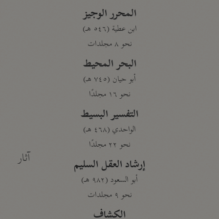
المحرر الوجيز
ابن عطية (٥٤٦ هـ)
نحو ٨ مجلدات
البحر المحيط
أبو حيان (٧٤٥ هـ)
نحو ١٦ مجلدًا
التفسير البسيط
الواحدي (٤٦٨ هـ)
نحو ٢٢ مجلدًا
آثار
إرشاد العقل السليم
أبو السعود (٩٨٢ هـ)
نحو ٩ مجلدات
الكشاف