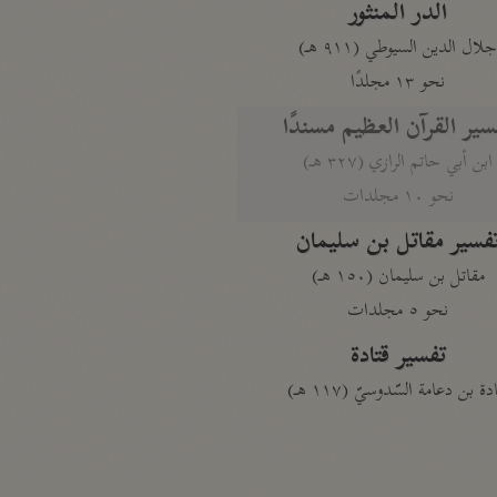
الدر المنثور
لال الدين السيوطي (٩١١ هـ)
نحو ١٣ مجلدًا
سير القرآن العظيم مسندًا
ابن أبي حاتم الرازي (٣٢٧ هـ)
نحو ١٠ مجلدات
فسير مقاتل بن سليمان
مقاتل بن سليمان (١٥٠ هـ)
نحو ٥ مجلدات
تفسير قتادة
دة بن دعامة السّدوسيّ (١١٧ هـ)