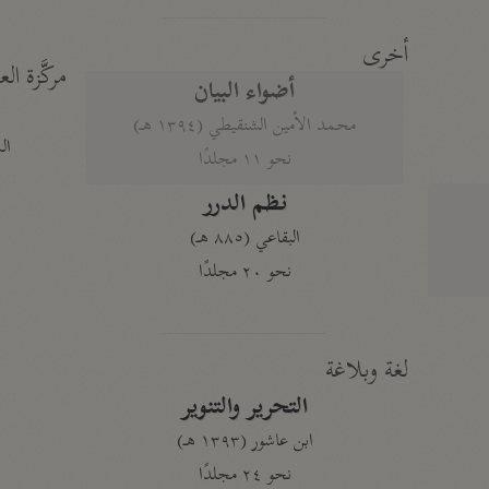
أخرى
مركَّزة الع
أضواء البيان
محمد الأمين الشنقيطي (١٣٩٤ هـ)
الم
نحو ١١ مجلدًا
نظم الدرر
البقاعي (٨٨٥ هـ)
نحو ٢٠ مجلدًا
لغة وبلاغة
التحرير والتنوير
ابن عاشور (١٣٩٣ هـ)
نحو ٢٤ مجلدًا