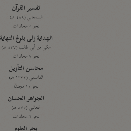
تفسير القرآن
السمعاني (٤٨٩ هـ)
نحو ٥ مجلدات
الهداية إلى بلوغ النهاية
مكي بن أبي طالب (٤٣٧ هـ)
نحو ٧ مجلدات
محاسن التأويل
القاسمي (١٣٣٢ هـ)
نحو ١١ مجلدًا
الجواهر الحسان
الثعالبي (٨٧٥ هـ)
نحو ٦ مجلدات
بحر العلوم