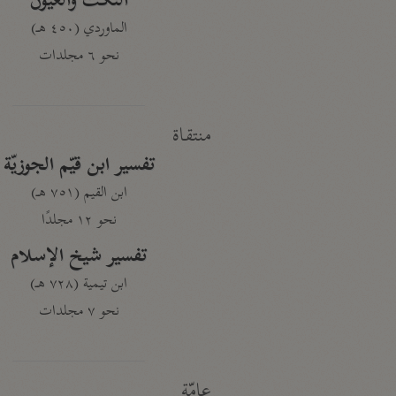
النكت والعيون
الماوردي (٤٥٠ هـ)
نحو ٦ مجلدات
منتقاة
تفسير ابن قيّم الجوزيّة
ابن القيم (٧٥١ هـ)
نحو ١٢ مجلدًا
تفسير شيخ الإسلام
ابن تيمية (٧٢٨ هـ)
نحو ٧ مجلدات
عامّة