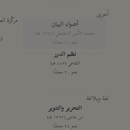
أخرى
مركَّزة الع
أضواء البيان
محمد الأمين الشنقيطي (١٣٩٤ هـ)
الم
نحو ١١ مجلدًا
نظم الدرر
البقاعي (٨٨٥ هـ)
نحو ٢٠ مجلدًا
لغة وبلاغة
التحرير والتنوير
ابن عاشور (١٣٩٣ هـ)
نحو ٢٤ مجلدًا