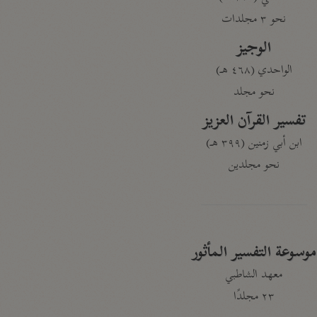
نحو ٣ مجلدات
الوجيز
الواحدي (٤٦٨ هـ)
نحو مجلد
تفسير القرآن العزيز
ابن أبي زمنين (٣٩٩ هـ)
نحو مجلدين
موسوعة التفسير المأثور
معهد الشاطبي
٢٣ مجلدًا