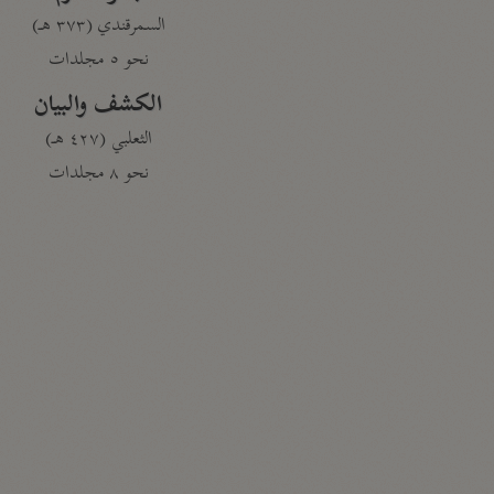
السمرقندي (٣٧٣ هـ)
نحو ٥ مجلدات
الكشف والبيان
الثعلبي (٤٢٧ هـ)
نحو ٨ مجلدات