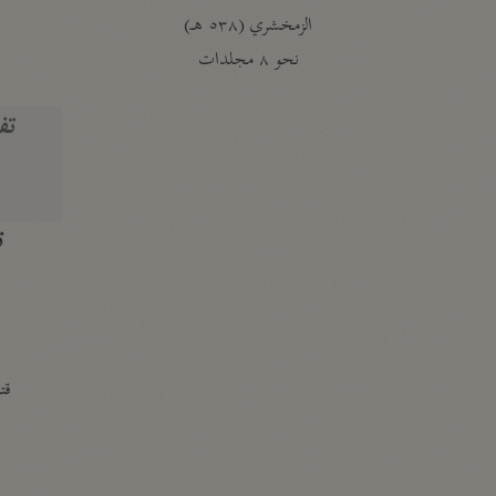
الزمخشري (٥٣٨ هـ)
ج
نحو ٨ مجلدات
تف
ت
قتا