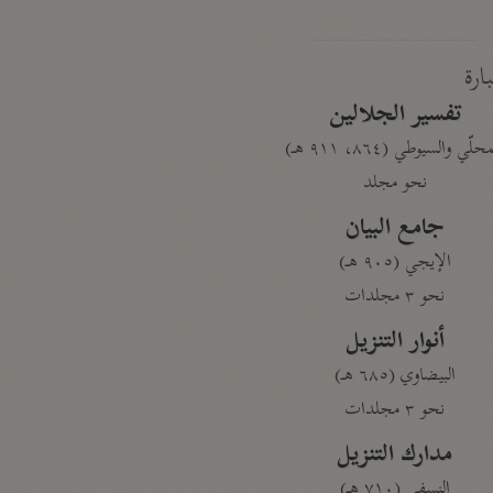
بارة
تفسير الجلالين
حلّي والسيوطي (٨٦٤، ٩١١ هـ)
نحو مجلد
جامع البيان
الإيجي (٩٠٥ هـ)
نحو ٣ مجلدات
أنوار التنزيل
البيضاوي (٦٨٥ هـ)
نحو ٣ مجلدات
مدارك التنزيل
النسفي (٧١٠ هـ)