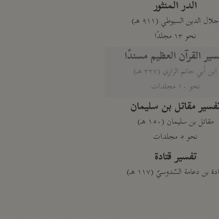
الدر المنثور
لال الدين السيوطي (٩١١ هـ)
نحو ١٣ مجلدًا
سير القرآن العظيم مسندًا
ابن أبي حاتم الرازي (٣٢٧ هـ)
نحو ١٠ مجلدات
فسير مقاتل بن سليمان
مقاتل بن سليمان (١٥٠ هـ)
نحو ٥ مجلدات
تفسير قتادة
دة بن دعامة السّدوسيّ (١١٧ هـ)