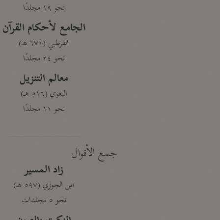
نحو ١٩ مجلدًا
الجامع لأحكام القرآن
القرطبي (٦٧١ هـ)
نحو ٢٤ مجلدًا
معالم التنزيل
البغوي (٥١٦ هـ)
نحو ١١ مجلدًا
جمع الأقوال
زاد المسير
ابن الجوزي (٥٩٧ هـ)
نحو ٥ مجلدات