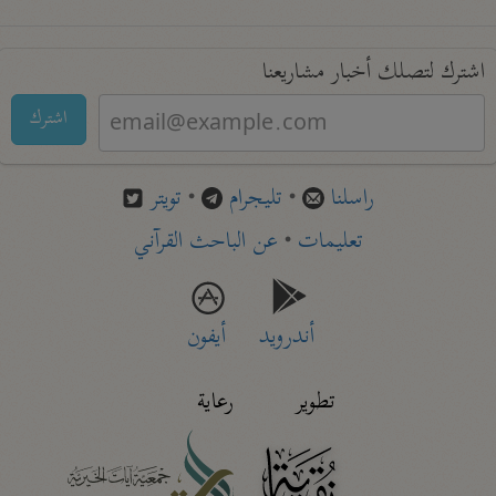
اشترك لتصلك أخبار مشاريعنا
اشترك
راسلنا
•
تليجرام
•
تويتر
تعليمات
•
عن الباحث القرآني
أندرويد
أيفون
تطوير
رعاية