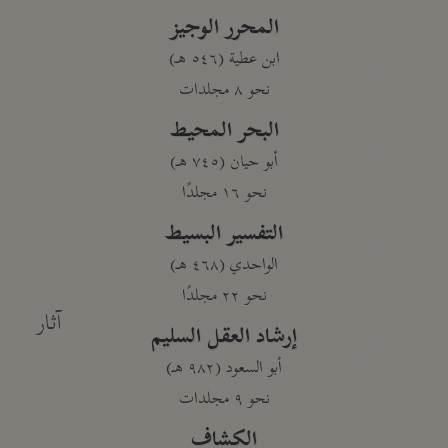
المحرر الوجيز
ابن عطية (٥٤٦ هـ)
نحو ٨ مجلدات
البحر المحيط
أبو حيان (٧٤٥ هـ)
نحو ١٦ مجلدًا
التفسير البسيط
الواحدي (٤٦٨ هـ)
نحو ٢٢ مجلدًا
آثار
إرشاد العقل السليم
أبو السعود (٩٨٢ هـ)
نحو ٩ مجلدات
الكشاف