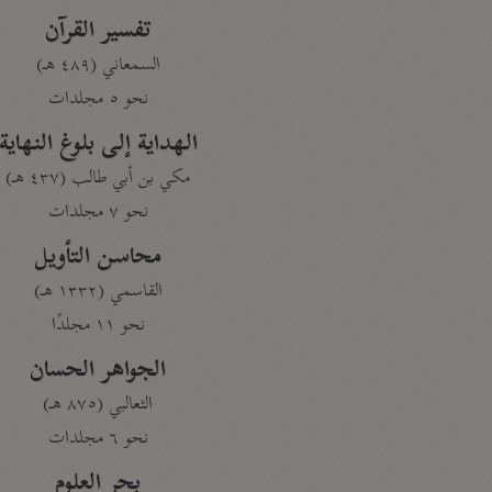
تفسير القرآن
السمعاني (٤٨٩ هـ)
نحو ٥ مجلدات
الهداية إلى بلوغ النهاية
مكي بن أبي طالب (٤٣٧ هـ)
نحو ٧ مجلدات
محاسن التأويل
القاسمي (١٣٣٢ هـ)
نحو ١١ مجلدًا
الجواهر الحسان
الثعالبي (٨٧٥ هـ)
نحو ٦ مجلدات
بحر العلوم