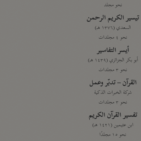
نحو مجلد
تيسير الكريم الرحمن
السعدي (١٣٧٦ هـ)
نحو ٤ مجلدات
أيسر التفاسير
أبو بكر الجزائري (١٤٣٩ هـ)
نحو ٣ مجلدات
القرآن – تدبّر وعمل
شركة الخبرات الذكية
نحو ٣ مجلدات
تفسير القرآن الكريم
ابن عثيمين (١٤٢١ هـ)
نحو ١٥ مجلدًا