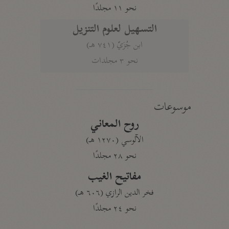
نحو ١١ مجلدًا
التسهيل لعلوم التنزيل
ابن جُزَيّ (٧٤١ هـ)
نحو ٣ مجلدات
موسوعات
روح المعاني
الآلوسي (١٢٧٠ هـ)
نحو ٢٨ مجلدًا
مفاتيح الغيب
فخر الدين الرازي (٦٠٦ هـ)
نحو ٢٤ مجلدًا