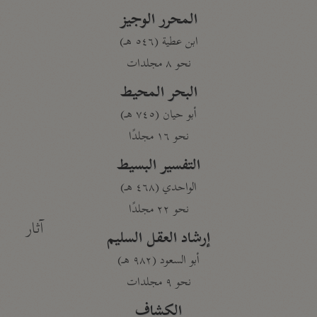
المحرر الوجيز
ابن عطية (٥٤٦ هـ)
نحو ٨ مجلدات
البحر المحيط
أبو حيان (٧٤٥ هـ)
نحو ١٦ مجلدًا
التفسير البسيط
الواحدي (٤٦٨ هـ)
نحو ٢٢ مجلدًا
آثار
إرشاد العقل السليم
أبو السعود (٩٨٢ هـ)
نحو ٩ مجلدات
الكشاف