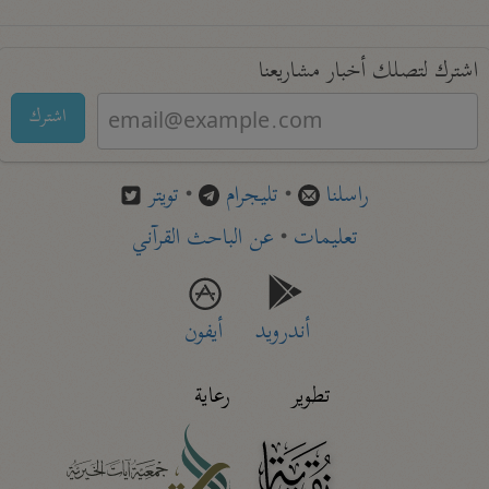
اشترك لتصلك أخبار مشاريعنا
اشترك
راسلنا
•
تليجرام
•
تويتر
تعليمات
•
عن الباحث القرآني
أندرويد
أيفون
تطوير
رعاية