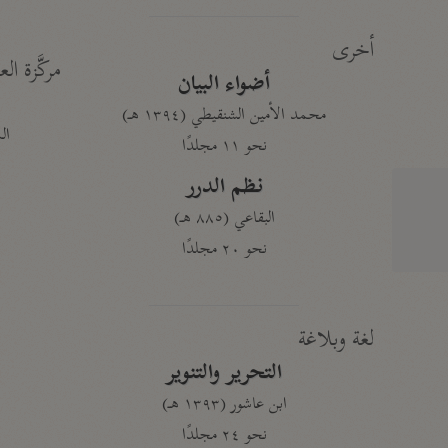
أخرى
مركَّزة الع
أضواء البيان
محمد الأمين الشنقيطي (١٣٩٤ هـ)
الم
نحو ١١ مجلدًا
نظم الدرر
البقاعي (٨٨٥ هـ)
نحو ٢٠ مجلدًا
لغة وبلاغة
التحرير والتنوير
ابن عاشور (١٣٩٣ هـ)
نحو ٢٤ مجلدًا