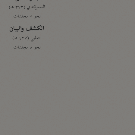
السمرقندي (٣٧٣ هـ)
نحو ٥ مجلدات
الكشف والبيان
الثعلبي (٤٢٧ هـ)
نحو ٨ مجلدات