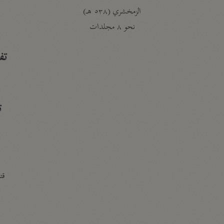
الزمخشري (٥٣٨ هـ)
ج
نحو ٨ مجلدات
تف
ت
قتا