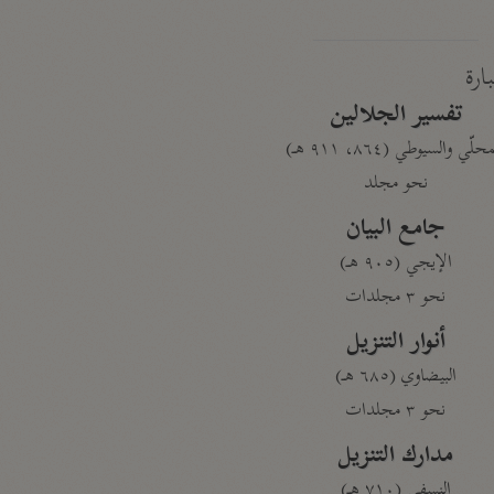
بارة
تفسير الجلالين
حلّي والسيوطي (٨٦٤، ٩١١ هـ)
نحو مجلد
جامع البيان
الإيجي (٩٠٥ هـ)
نحو ٣ مجلدات
أنوار التنزيل
البيضاوي (٦٨٥ هـ)
نحو ٣ مجلدات
مدارك التنزيل
النسفي (٧١٠ هـ)