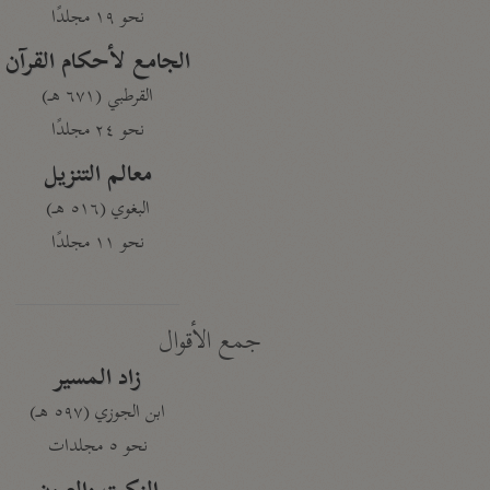
نحو ١٩ مجلدًا
الجامع لأحكام القرآن
القرطبي (٦٧١ هـ)
نحو ٢٤ مجلدًا
معالم التنزيل
البغوي (٥١٦ هـ)
نحو ١١ مجلدًا
جمع الأقوال
زاد المسير
ابن الجوزي (٥٩٧ هـ)
نحو ٥ مجلدات