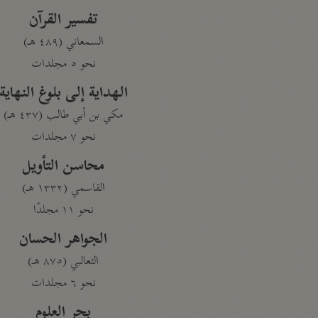
تفسير القرآن
السمعاني (٤٨٩ هـ)
نحو ٥ مجلدات
الهداية إلى بلوغ النهاية
مكي بن أبي طالب (٤٣٧ هـ)
نحو ٧ مجلدات
محاسن التأويل
القاسمي (١٣٣٢ هـ)
نحو ١١ مجلدًا
الجواهر الحسان
الثعالبي (٨٧٥ هـ)
نحو ٦ مجلدات
بحر العلوم