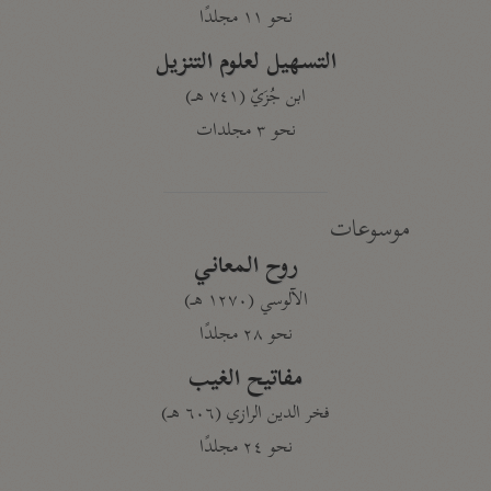
نحو ١١ مجلدًا
التسهيل لعلوم التنزيل
ابن جُزَيّ (٧٤١ هـ)
نحو ٣ مجلدات
موسوعات
روح المعاني
الآلوسي (١٢٧٠ هـ)
نحو ٢٨ مجلدًا
مفاتيح الغيب
فخر الدين الرازي (٦٠٦ هـ)
نحو ٢٤ مجلدًا