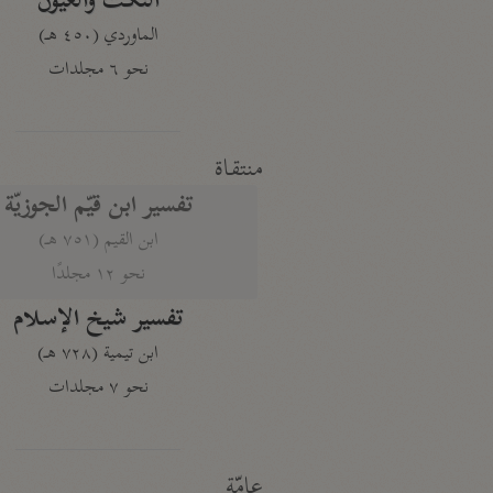
النكت والعيون
الماوردي (٤٥٠ هـ)
نحو ٦ مجلدات
منتقاة
تفسير ابن قيّم الجوزيّة
ابن القيم (٧٥١ هـ)
نحو ١٢ مجلدًا
تفسير شيخ الإسلام
ابن تيمية (٧٢٨ هـ)
نحو ٧ مجلدات
عامّة