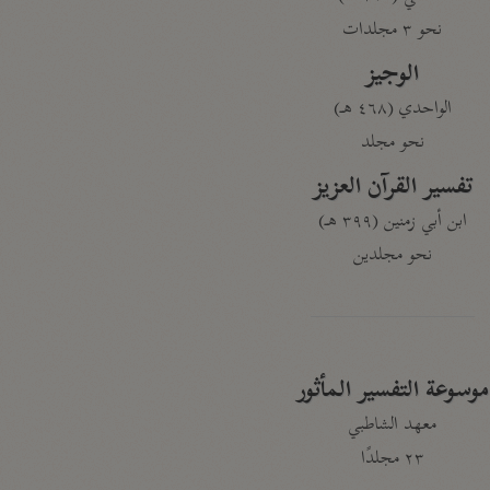
نحو ٣ مجلدات
الوجيز
الواحدي (٤٦٨ هـ)
نحو مجلد
تفسير القرآن العزيز
ابن أبي زمنين (٣٩٩ هـ)
نحو مجلدين
موسوعة التفسير المأثور
معهد الشاطبي
٢٣ مجلدًا