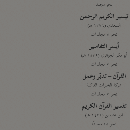
نحو مجلد
تيسير الكريم الرحمن
السعدي (١٣٧٦ هـ)
نحو ٤ مجلدات
أيسر التفاسير
أبو بكر الجزائري (١٤٣٩ هـ)
نحو ٣ مجلدات
القرآن – تدبّر وعمل
شركة الخبرات الذكية
نحو ٣ مجلدات
تفسير القرآن الكريم
ابن عثيمين (١٤٢١ هـ)
نحو ١٥ مجلدًا