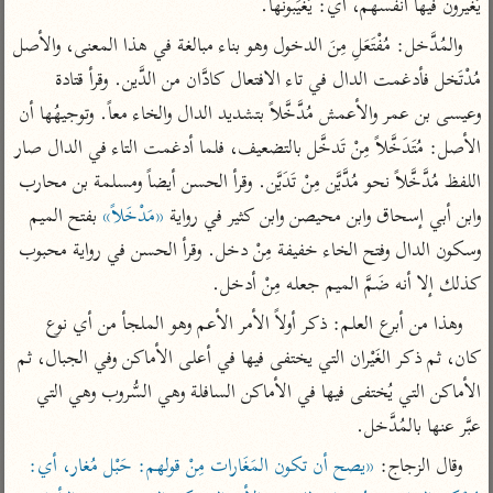
تفسير الآلوسي
يُغيرون فيها أنفسهم، أي: يُغَيِّبونها.
جمع الأقوال
تفسير ابن عثيمين
تفسير ابن الجوزي
تفسير الرازي
والمُدَّخل: مُفْتَعَلِ مِنَ الدخول وهو بناء مبالغة في هذا المعنى، والأصل 
مُدْتَخل فأدغمت الدال في تاء الافتعال كادَّان من الدَّين. وقرأ قتادة 
تفسير الماوردي
مركَّزة العبارة
وعيسى بن عمر والأعمش مُدَّخَّلاً بتشديد الدال والخاء معاً. وتوجيهُها أن 
أخرى
تفسير الجلالين
الأصل: مُتَدَخَّلاً مِنْ تَدخَّل بالتضعيف، فلما أدغمت التاء في الدال صار 
أضواء البيان
منتقاة
اللفظ مُدَّخَّلاً نحو مُدَّيَّن مِنْ تَدَيَّن. وقرأ الحسن أيضاً ومسلمة بن محارب 
جامع البيان للإيجي
تفسير ابن القيم
نظم الدرر للبقاعي
وابن أبي إسحاق وابن محيصن وابن كثير في رواية 
«مَدْخَلاً»
 بفتح الميم 
تفسير البيضاوي
تفسير ابن تيمية
وسكون الدال وفتح الخاء خفيفة مِنْ دخل. وقرأ الحسن في رواية محبوب 
تفسير النسفي
لغة وبلاغة
كذلك إلا أنه ضَمَّ الميم جعله مِنْ أدخل.
الوجيز للواحدي
التحرير والتنوير
عامّة
وهذا من أبرع العلم: ذكر أولاً الأمر الأعم وهو الملجأ من أي نوع 
تفسير ابن أبي زمنين
تفسير السمعاني
المحرر الوجيز لابن
كان، ثم ذكر الغَيْران التي يختفى فيها في أعلى الأماكن وفي الجبال، ثم 
عطية
تفسير مكّي
الأماكن التي يُختفى فيها في الأماكن السافلة وهي السُّروب وهي التي 
البحر المحيط لأبي
آثار
محاسن التأويل
عبَّر عنها بالمُدَّخل.
حيان
للقاسمي
موسوعة التفسير
البسيط للواحدي
وقال الزجاج: 
«يصح أن تكون المَغَارات مِنْ قولهم: حَبْل مُغار، أي: 
المأثور
تفسير الثعالبي