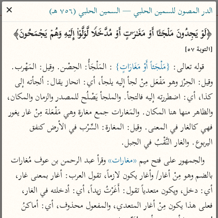
ساهم معنا في نشر القرآن والعلم الشرعي
✕
الدر المصون للسمين الحلبي — السمين الحلبي (٧٥٦ هـ)
الباحث القرآني
﴿لَوۡ یَجِدُونَ مَلۡجَـًٔا أَوۡ مَغَـٰرَ ٰ⁠تٍ أَوۡ مُدَّخَلࣰا لَّوَلَّوۡا۟ إِلَیۡهِ وَهُمۡ یَجۡمَحُونَ﴾ 
[التوبة ٥٧]
بحث
تفسير
علوم
مصاحف
معاجم
قوله تعالى: 
{مَلْجَئاً أَوْ مَغَارَاتٍ}
 : المَلْجَأُ: الحِصْن. وقيل: المَهْرب. 
وقيل: الحِرْز وهو مَفْعَل مِنْ لجأ إليه يلجأ، أي: انحاز يقال: ألجأته إلى 
كذا، أي: اضطررته إليه فالتجأ. والملجأ يَصْلُح للمصدر والزمان والمكان، 
Type 2 or more characters for results.
والظاهر منها هنا المكان. والمَغارات جمع مغارة وهي مَفْعَلة مِنْ غار يغور 
Type 1 or more
أمّهات
عامّة
معاصرة
فهي كالغار في المعنى. وقيل: المغارة: السِّرْب في الأرض كنفق 
characters for results.
تفسير الطبري
فتح البيان للقنوجي
الميسر
اليربوع. والغار النَّقْبُ في الجبل.
تفسير ابن كثير
فتح القدير للشوكاني
المختصر في
والجمهور على فتح ميم 
«مغارات»
 وقرأ عبد الرحمن بن عوف مُغارات 
التفسير
تفسير القرطبي
تفسير ابن جزي
بالضم وهو مِنْ أغار/ وأغار يكون لازماً، تقول العرب: أغار بمعنى غار، 
تفسير السعدي
تفسير البغوي
أي: دخل، ويكون متعدياً تقول: أَغَرْتُ زيداً، أي: أدخلته في الغار، 
أيسر التفاسير
فعلى هذا يكون مِنْ أغار المتعدي، والمفعول محذوف، أي: أماكنُ 
موسوعات
القرآن – تدبر وعمل