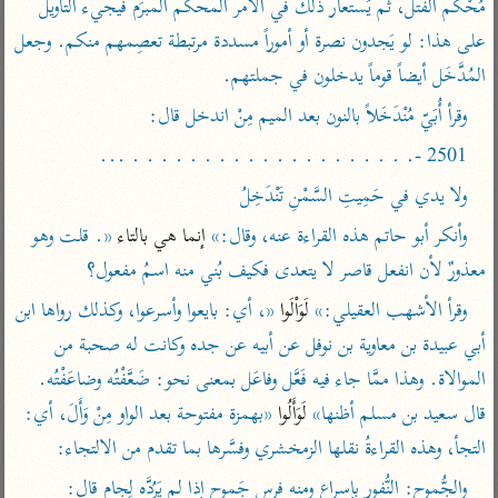
مُحْكم الفتل، ثم يُستعار ذلك في الأمر المحكم المبرَم فيجيء التأويل 
تفسير أبي السعود
الدر المنثور
تفسير السمرقندي
على هذا: لو يَجدون نصرة أو أموراً مسددة مرتبطة تعصِمهم منكم. وجعل 
الكشاف للزمخشري
تفسير ابن أبي حاتم
تفسير الثعلبي
المُدَّخَل أيضاً قوماً يدخلون في جملتهم.
تفسير مقاتل
وقرأ أُبَيّ مُنْدَخَلاً بالنون بعد الميم مِنْ اندخل قال:
تفسير قتادة
2501 -. . . . . . . . . . . . . . . . . . . . ...
ولا يدي في حَمِيتِ السَّمْنِ تَنْدَخِلُ
وأنكر أبو حاتم هذه القراءة عنه، وقال:»
 إنما هي بالتاء 
«. قلت وهو 
معذورٌ لأن انفعل قاصر لا يتعدى فكيف بُني منه اسمُ مفعول؟
اشترك لتصلك أخبار مشاريعنا
وقرأ الأشهب العقيلي:»
 لَوَاْلَوا 
«، أي: بايعوا وأسرعوا، وكذلك رواها ابن 
اشترك
أبي عبيدة بن معاوية بن نوفل عن أبيه عن جده وكانت له صحبة من 
الموالاة. وهذا ممَّا جاء فيه فَعَّل وفاعَل بمعنى نحو: ضَعَّفْتُه وضاعَفْتُه. 
راسلنا
•
تليجرام
•
تويتر
قال سعيد بن مسلم أظنها»
 لَوَأَلُوا 
«بهمزة مفتوحة بعد الواو مِنْ وَأَلَ، أي: 
تعليمات
•
عن الباحث القرآني
التجأ، وهذه القراءةُ نقلها الزمخشري وفسَّرها بما تقدم من الالتجاء:
والجُّموح: النُّفور بإسراع ومنه فرس جَموح إذا لم يَرُدَّه لِجام قال:
أندرويد
أيفون