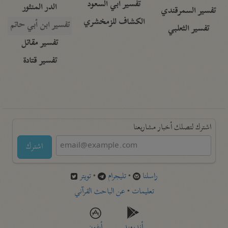
تفسير أبي السعود
الدر المنثور
تفسير السمرقندي
الكشاف للزمخشري
تفسير ابن أبي حاتم
تفسير الثعلبي
تفسير مقاتل
تفسير قتادة
اشترك لتصلك أخبار مشاريعنا
اشترك
راسلنا
•
تليجرام
•
تويتر
تعليمات
•
عن الباحث القرآني
أندرويد
أيفون