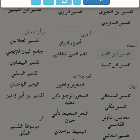
تفسير الآلوسي
جمع الأقوال
تفسير ابن عثيمين
تفسير ابن الجوزي
تفسير الرازي
تفسير الماوردي
مركَّزة العبارة
أخرى
تفسير الجلالين
أضواء البيان
منتقاة
جامع البيان للإيجي
تفسير ابن القيم
نظم الدرر للبقاعي
تفسير البيضاوي
تفسير ابن تيمية
تفسير النسفي
لغة وبلاغة
الوجيز للواحدي
التحرير والتنوير
عامّة
تفسير ابن أبي زمنين
تفسير السمعاني
المحرر الوجيز لابن
عطية
تفسير مكّي
البحر المحيط لأبي
آثار
محاسن التأويل
حيان
للقاسمي
موسوعة التفسير
البسيط للواحدي
المأثور
تفسير الثعالبي