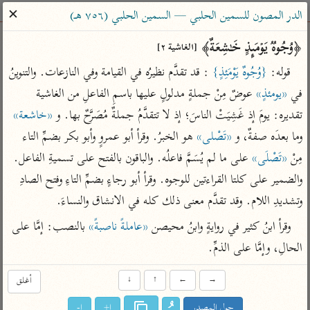
ساهم معنا في نشر القرآن والعلم الشرعي
✕
الدر المصون للسمين الحلبي — السمين الحلبي (٧٥٦ هـ)
الباحث القرآني
﴿وُجُوهࣱ یَوۡمَىِٕذٍ خَـٰشِعَةٌ﴾ 
[الغاشية ٢]
قوله: 
{وُجُوهٌ يَوْمَئِذٍ}
 : قد تقدَّم نظيرُه في القيامة وفي النازعات. والتنوينُ 
بحث
تفسير
علوم
مصاحف
معاجم
في 
«يومئذٍ»
 عوضٌ مِنْ جملةٍ مدلولٍ عليها باسمِ الفاعلِ من الغاشية 
تقديره: يومَ إذ غَشِيَتْ الناسَ؛ إذ لا تتقدَّمُ جملةٌ مُصَرَّحٌ بها. و 
«خاشعة»
وما بعدَه صفةٌ، و 
«تَصْلى»
 هو الخبرُ. وقرأ أبو عمروٍ وأبو بكر بضمِّ التاء 
Type 2 or more characters for results.
مِنْ 
«تَصْلَى»
 على ما لم يُسَمَّ فاعلُه. والباقون بالفتح على تسميةِ الفاعل. 
Type 1 or more
أمّهات
عامّة
معاصرة
والضمير على كلتا القراءتين للوجوه. وقرأ أبو رجاءٍ بضمِّ التاءِ وفتح الصادِ 
characters for results.
تفسير الطبري
فتح البيان للقنوجي
الميسر
وتشديدِ اللام. وقد تقدَّم معنى ذلك كله في الانشاق والنساءَ.
تفسير ابن كثير
فتح القدير للشوكاني
المختصر في
وقرأ ابنُ كثير في روايةٍ وابنُ محيصن 
«عاملةً ناصبةً»
 بالنصب: إمَّا على 
التفسير
تفسير القرطبي
تفسير ابن جزي
الحالِ، وإمَّا على الذمِّ.
تفسير السعدي
تفسير البغوي
→
←
↑
↓
أغلق
أيسر التفاسير
موسوعات
القرآن – تدبر وعمل
حول المصدر
ا+
ا-