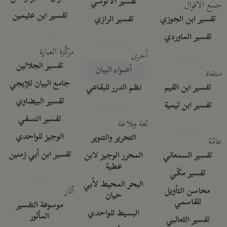
تفسير الآلوسي
جمع الأقوال
تفسير ابن عثيمين
تفسير ابن الجوزي
تفسير الرازي
تفسير الماوردي
مركَّزة العبارة
أخرى
تفسير الجلالين
أضواء البيان
منتقاة
جامع البيان للإيجي
تفسير ابن القيم
نظم الدرر للبقاعي
تفسير البيضاوي
تفسير ابن تيمية
تفسير النسفي
لغة وبلاغة
الوجيز للواحدي
التحرير والتنوير
عامّة
تفسير ابن أبي زمنين
تفسير السمعاني
المحرر الوجيز لابن
عطية
تفسير مكّي
البحر المحيط لأبي
آثار
محاسن التأويل
حيان
للقاسمي
موسوعة التفسير
البسيط للواحدي
المأثور
تفسير الثعالبي