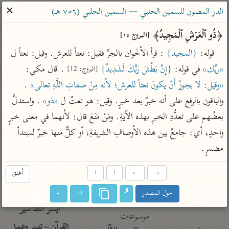
ساهم معنا في نشر القرآن والعلم الشرعي
✕
الدر المصون للسمين الحلبي — السمين الحلبي (٧٥٦ هـ)
الباحث القرآني
﴿ذُو ٱلۡعَرۡشِ ٱلۡمَجِیدُ﴾ 
[البروج ١٥]
قوله: 
{المجيد}
 : قرأ الأخَوان بالجرِّ فقيل: نعتاً للعرش. وقيل: نعتاً ل 
بحث
تفسير
علوم
مصاحف
معاجم
«ربِّك»
 في قوله: 
{إِنَّ بَطْشَ رَبِّكَ لَشَدِيدٌ}
 . قال مكي: 
[البروج: 12]
«وقيل: لا يجوزُ أَنْ يكونَ نعتاً للعرش؛ لأنه مِنْ صفاتِ اللَّهِ تعالى»
 . 
والباقون بالرفع على أنه خبرٌ بعد خبرٍ. وقيل: هو نعتٌ ل 
«ذو»
 . واستدلَّ 
Type 2 or more characters for results.
بعضُهم على تعدُّدِ الخبرِ بهذه الآيةِ. ومَنْ مَنَعَ قال: لأنهما في معنى خبرٍ 
Type 1 or more
أمّهات
عامّة
معاصرة
واحدٍ، أي: جامعٌ بين هذه الأوصافِ الشريفةِ، أو كلٌّ منها خبرٌ لمبتدأ 
characters for results.
تفسير الطبري
فتح البيان للقنوجي
الميسر
مضمرٍ.
تفسير ابن كثير
فتح القدير للشوكاني
المختصر في
التفسير
→
←
↑
↓
أغلق
تفسير القرطبي
تفسير ابن جزي
تفسير السعدي
حول المصدر
ا+
ا-
تفسير البغوي
أيسر التفاسير
موسوعات
القرآن – تدبر وعمل