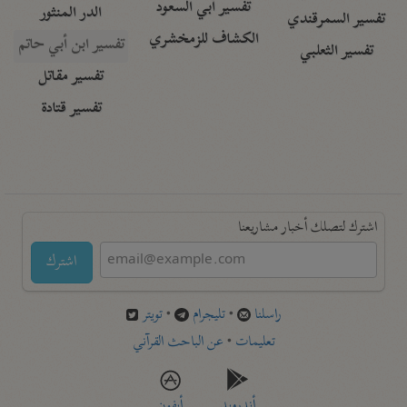
تفسير أبي السعود
الدر المنثور
تفسير السمرقندي
الكشاف للزمخشري
تفسير ابن أبي حاتم
تفسير الثعلبي
تفسير مقاتل
تفسير قتادة
اشترك لتصلك أخبار مشاريعنا
اشترك
راسلنا
•
تليجرام
•
تويتر
تعليمات
•
عن الباحث القرآني
أندرويد
أيفون