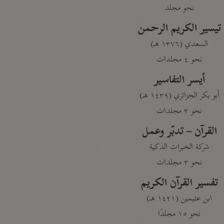
نحو مجلد
تيسير الكريم الرحمن
السعدي (١٣٧٦ هـ)
نحو ٤ مجلدات
أيسر التفاسير
أبو بكر الجزائري (١٤٣٩ هـ)
نحو ٣ مجلدات
القرآن – تدبّر وعمل
شركة الخبرات الذكية
نحو ٣ مجلدات
تفسير القرآن الكريم
ابن عثيمين (١٤٢١ هـ)
نحو ١٥ مجلدًا