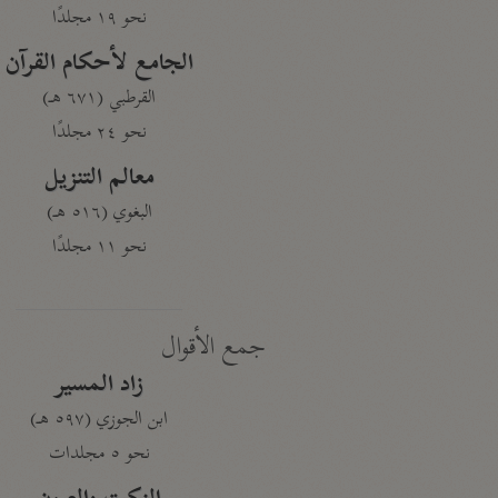
نحو ١٩ مجلدًا
الجامع لأحكام القرآن
القرطبي (٦٧١ هـ)
نحو ٢٤ مجلدًا
معالم التنزيل
البغوي (٥١٦ هـ)
نحو ١١ مجلدًا
جمع الأقوال
زاد المسير
ابن الجوزي (٥٩٧ هـ)
نحو ٥ مجلدات