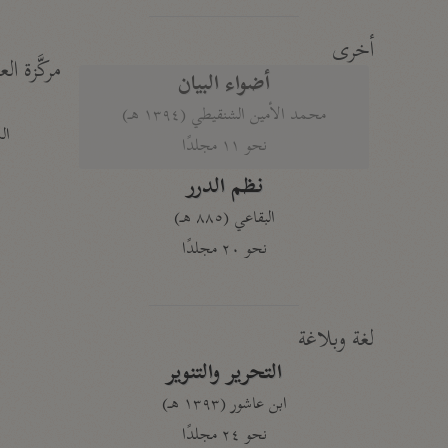
أخرى
مركَّزة الع
أضواء البيان
محمد الأمين الشنقيطي (١٣٩٤ هـ)
الم
نحو ١١ مجلدًا
نظم الدرر
البقاعي (٨٨٥ هـ)
نحو ٢٠ مجلدًا
لغة وبلاغة
التحرير والتنوير
ابن عاشور (١٣٩٣ هـ)
نحو ٢٤ مجلدًا