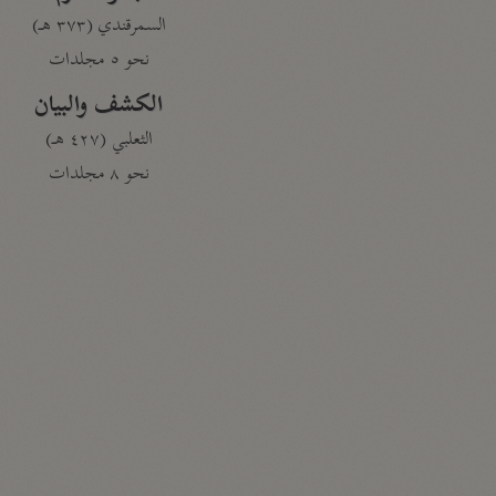
السمرقندي (٣٧٣ هـ)
نحو ٥ مجلدات
الكشف والبيان
الثعلبي (٤٢٧ هـ)
نحو ٨ مجلدات