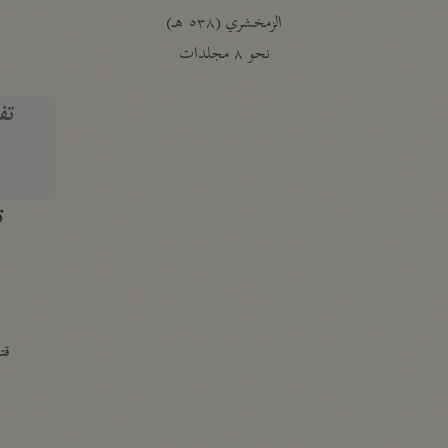
الزمخشري (٥٣٨ هـ)
ج
نحو ٨ مجلدات
تف
ت
قتا