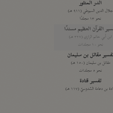
الدر المنثور
لال الدين السيوطي (٩١١ هـ)
نحو ١٣ مجلدًا
سير القرآن العظيم مسندًا
ابن أبي حاتم الرازي (٣٢٧ هـ)
نحو ١٠ مجلدات
فسير مقاتل بن سليمان
مقاتل بن سليمان (١٥٠ هـ)
نحو ٥ مجلدات
تفسير قتادة
دة بن دعامة السّدوسيّ (١١٧ هـ)