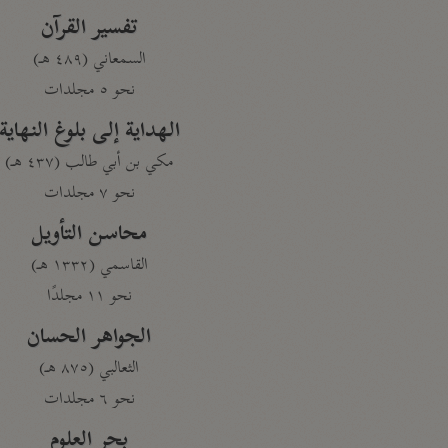
تفسير القرآن
السمعاني (٤٨٩ هـ)
نحو ٥ مجلدات
الهداية إلى بلوغ النهاية
مكي بن أبي طالب (٤٣٧ هـ)
نحو ٧ مجلدات
محاسن التأويل
القاسمي (١٣٣٢ هـ)
نحو ١١ مجلدًا
الجواهر الحسان
الثعالبي (٨٧٥ هـ)
نحو ٦ مجلدات
بحر العلوم