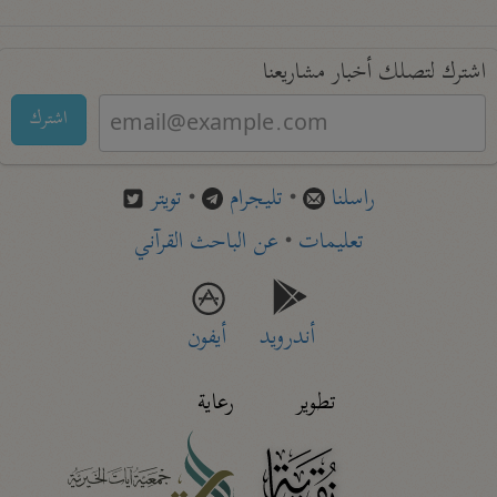
اشترك لتصلك أخبار مشاريعنا
اشترك
راسلنا
•
تليجرام
•
تويتر
تعليمات
•
عن الباحث القرآني
أندرويد
أيفون
تطوير
رعاية