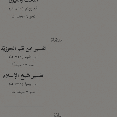
النكت والعيون
الماوردي (٤٥٠ هـ)
نحو ٦ مجلدات
منتقاة
تفسير ابن قيّم الجوزيّة
ابن القيم (٧٥١ هـ)
نحو ١٢ مجلدًا
تفسير شيخ الإسلام
ابن تيمية (٧٢٨ هـ)
نحو ٧ مجلدات
عامّة