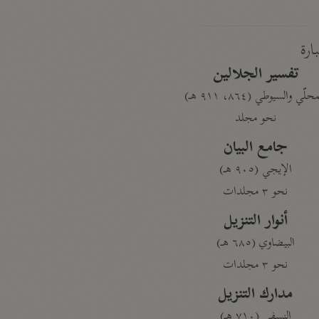
بارة
تفسير الجلالين
حلّي والسيوطي (٨٦٤، ٩١١ هـ)
نحو مجلد
جامع البيان
الإيجي (٩٠٥ هـ)
نحو ٣ مجلدات
أنوار التنزيل
البيضاوي (٦٨٥ هـ)
نحو ٣ مجلدات
مدارك التنزيل
النسفي (٧١٠ هـ)