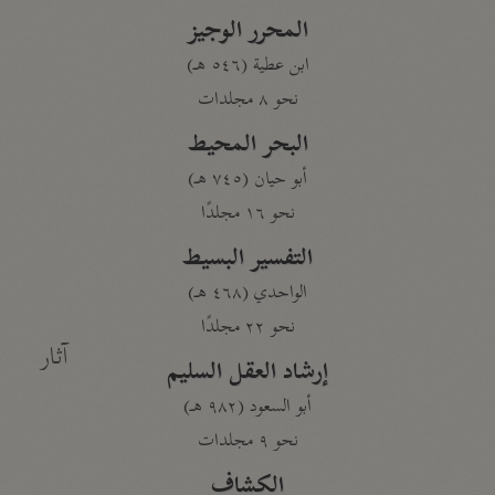
المحرر الوجيز
ابن عطية (٥٤٦ هـ)
نحو ٨ مجلدات
البحر المحيط
أبو حيان (٧٤٥ هـ)
نحو ١٦ مجلدًا
التفسير البسيط
الواحدي (٤٦٨ هـ)
نحو ٢٢ مجلدًا
آثار
إرشاد العقل السليم
أبو السعود (٩٨٢ هـ)
نحو ٩ مجلدات
الكشاف