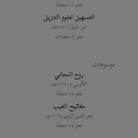
نحو ١١ مجلدًا
التسهيل لعلوم التنزيل
ابن جُزَيّ (٧٤١ هـ)
نحو ٣ مجلدات
موسوعات
روح المعاني
الآلوسي (١٢٧٠ هـ)
نحو ٢٨ مجلدًا
مفاتيح الغيب
فخر الدين الرازي (٦٠٦ هـ)
نحو ٢٤ مجلدًا