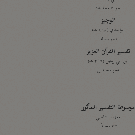
نحو ٣ مجلدات
الوجيز
الواحدي (٤٦٨ هـ)
نحو مجلد
تفسير القرآن العزيز
ابن أبي زمنين (٣٩٩ هـ)
نحو مجلدين
موسوعة التفسير المأثور
معهد الشاطبي
٢٣ مجلدًا