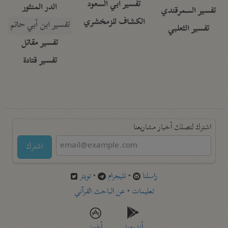
تفسير أبي السعود
الدر المنثور
تفسير السمرقندي
الكشاف للزمخشري
تفسير ابن أبي حاتم
تفسير الثعلبي
تفسير مقاتل
تفسير قتادة
اشترك لتصلك أخبار مشاريعنا
اشترك
راسلنا
•
تليجرام
•
تويتر
تعليمات
•
عن الباحث القرآني
أندرويد
أيفون