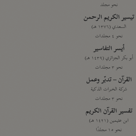
نحو مجلد
تيسير الكريم الرحمن
السعدي (١٣٧٦ هـ)
نحو ٤ مجلدات
أيسر التفاسير
أبو بكر الجزائري (١٤٣٩ هـ)
نحو ٣ مجلدات
القرآن – تدبّر وعمل
شركة الخبرات الذكية
نحو ٣ مجلدات
تفسير القرآن الكريم
ابن عثيمين (١٤٢١ هـ)
نحو ١٥ مجلدًا