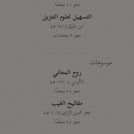
نحو ١١ مجلدًا
التسهيل لعلوم التنزيل
ابن جُزَيّ (٧٤١ هـ)
نحو ٣ مجلدات
موسوعات
روح المعاني
الآلوسي (١٢٧٠ هـ)
نحو ٢٨ مجلدًا
مفاتيح الغيب
فخر الدين الرازي (٦٠٦ هـ)
نحو ٢٤ مجلدًا