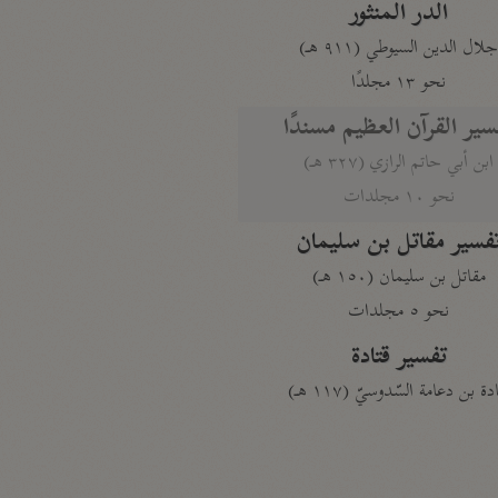
الدر المنثور
لال الدين السيوطي (٩١١ هـ)
نحو ١٣ مجلدًا
سير القرآن العظيم مسندًا
ابن أبي حاتم الرازي (٣٢٧ هـ)
نحو ١٠ مجلدات
فسير مقاتل بن سليمان
مقاتل بن سليمان (١٥٠ هـ)
نحو ٥ مجلدات
تفسير قتادة
دة بن دعامة السّدوسيّ (١١٧ هـ)