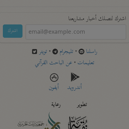
اشترك لتصلك أخبار مشاريعنا
اشترك
راسلنا
•
تليجرام
•
تويتر
تعليمات
•
عن الباحث القرآني
أندرويد
أيفون
تطوير
رعاية