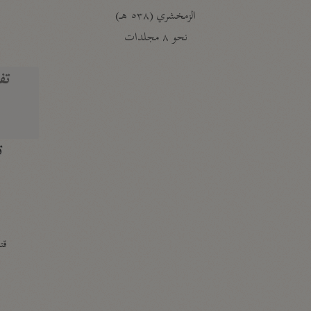
الزمخشري (٥٣٨ هـ)
ج
نحو ٨ مجلدات
تف
ت
قتا