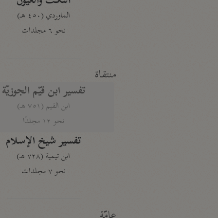
النكت والعيون
الماوردي (٤٥٠ هـ)
نحو ٦ مجلدات
منتقاة
تفسير ابن قيّم الجوزيّة
ابن القيم (٧٥١ هـ)
نحو ١٢ مجلدًا
تفسير شيخ الإسلام
ابن تيمية (٧٢٨ هـ)
نحو ٧ مجلدات
عامّة