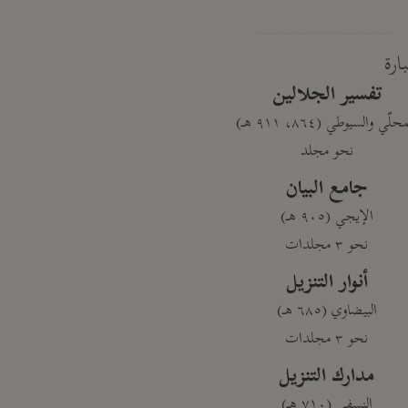
بارة
تفسير الجلالين
حلّي والسيوطي (٨٦٤، ٩١١ هـ)
نحو مجلد
جامع البيان
الإيجي (٩٠٥ هـ)
نحو ٣ مجلدات
أنوار التنزيل
البيضاوي (٦٨٥ هـ)
نحو ٣ مجلدات
مدارك التنزيل
النسفي (٧١٠ هـ)