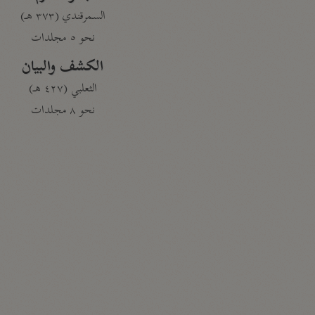
السمرقندي (٣٧٣ هـ)
نحو ٥ مجلدات
الكشف والبيان
الثعلبي (٤٢٧ هـ)
نحو ٨ مجلدات