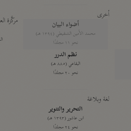
أخرى
مركَّزة الع
أضواء البيان
محمد الأمين الشنقيطي (١٣٩٤ هـ)
الم
نحو ١١ مجلدًا
نظم الدرر
البقاعي (٨٨٥ هـ)
نحو ٢٠ مجلدًا
لغة وبلاغة
التحرير والتنوير
ابن عاشور (١٣٩٣ هـ)
نحو ٢٤ مجلدًا