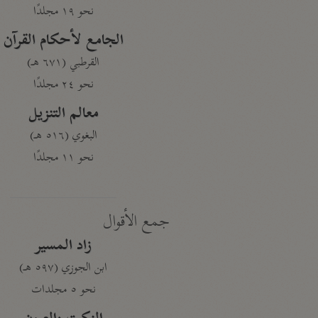
نحو ١٩ مجلدًا
الجامع لأحكام القرآن
القرطبي (٦٧١ هـ)
نحو ٢٤ مجلدًا
معالم التنزيل
البغوي (٥١٦ هـ)
نحو ١١ مجلدًا
جمع الأقوال
زاد المسير
ابن الجوزي (٥٩٧ هـ)
نحو ٥ مجلدات