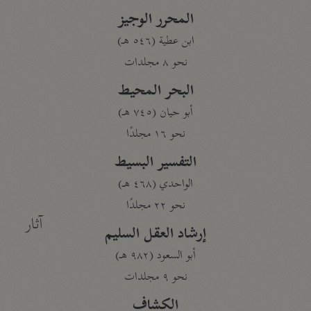
المحرر الوجيز
ابن عطية (٥٤٦ هـ)
نحو ٨ مجلدات
البحر المحيط
أبو حيان (٧٤٥ هـ)
نحو ١٦ مجلدًا
التفسير البسيط
الواحدي (٤٦٨ هـ)
نحو ٢٢ مجلدًا
آثار
إرشاد العقل السليم
أبو السعود (٩٨٢ هـ)
نحو ٩ مجلدات
الكشاف