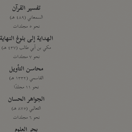
تفسير القرآن
السمعاني (٤٨٩ هـ)
نحو ٥ مجلدات
الهداية إلى بلوغ النهاية
مكي بن أبي طالب (٤٣٧ هـ)
نحو ٧ مجلدات
محاسن التأويل
القاسمي (١٣٣٢ هـ)
نحو ١١ مجلدًا
الجواهر الحسان
الثعالبي (٨٧٥ هـ)
نحو ٦ مجلدات
بحر العلوم