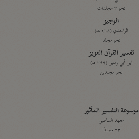
نحو ٣ مجلدات
الوجيز
الواحدي (٤٦٨ هـ)
نحو مجلد
تفسير القرآن العزيز
ابن أبي زمنين (٣٩٩ هـ)
نحو مجلدين
موسوعة التفسير المأثور
معهد الشاطبي
٢٣ مجلدًا