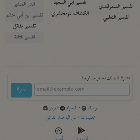
تفسير أبي السعود
الدر المنثور
تفسير السمرقندي
الكشاف للزمخشري
تفسير ابن أبي حاتم
تفسير الثعلبي
تفسير مقاتل
تفسير قتادة
اشترك لتصلك أخبار مشاريعنا
اشترك
راسلنا
•
تليجرام
•
تويتر
تعليمات
•
عن الباحث القرآني
أندرويد
أيفون