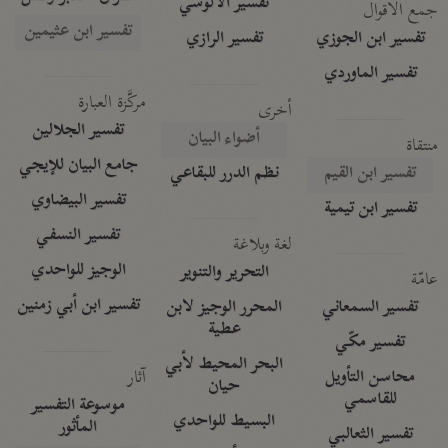
تفسير الآلوسي
جمع الأقوال
تفسير ابن عثيمين
تفسير ابن الجوزي
تفسير الرازي
تفسير الماوردي
مركَّزة العبارة
أخرى
تفسير الجلالين
أضواء البيان
منتقاة
جامع البيان للإيجي
تفسير ابن القيم
نظم الدرر للبقاعي
تفسير البيضاوي
تفسير ابن تيمية
تفسير النسفي
لغة وبلاغة
الوجيز للواحدي
التحرير والتنوير
عامّة
تفسير ابن أبي زمنين
تفسير السمعاني
المحرر الوجيز لابن
عطية
تفسير مكّي
البحر المحيط لأبي
آثار
محاسن التأويل
حيان
للقاسمي
موسوعة التفسير
البسيط للواحدي
المأثور
تفسير الثعالبي