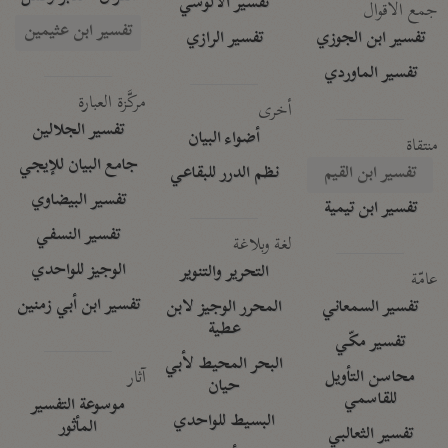
تفسير الآلوسي
جمع الأقوال
تفسير ابن عثيمين
تفسير ابن الجوزي
تفسير الرازي
تفسير الماوردي
مركَّزة العبارة
أخرى
تفسير الجلالين
أضواء البيان
منتقاة
جامع البيان للإيجي
تفسير ابن القيم
نظم الدرر للبقاعي
تفسير البيضاوي
تفسير ابن تيمية
تفسير النسفي
لغة وبلاغة
الوجيز للواحدي
التحرير والتنوير
عامّة
تفسير ابن أبي زمنين
تفسير السمعاني
المحرر الوجيز لابن
عطية
تفسير مكّي
البحر المحيط لأبي
آثار
محاسن التأويل
حيان
للقاسمي
موسوعة التفسير
البسيط للواحدي
المأثور
تفسير الثعالبي