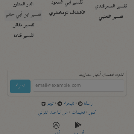
تفسير أبي السعود
الدر المنثور
تفسير السمرقندي
الكشاف للزمخشري
تفسير ابن أبي حاتم
تفسير الثعلبي
تفسير مقاتل
تفسير قتادة
اشترك لتصلك أخبار مشاريعنا
اشترك
راسلنا
•
تليجرام
•
تويتر
كنوز
•
تعليمات
•
عن الباحث القرآني
أندرويد
أيفون