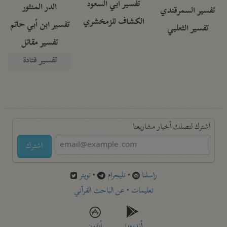
تفسير أبي السعود
الدر المنثور
تفسير السمرقندي
الكشاف للزمخشري
تفسير ابن أبي حاتم
تفسير الثعلبي
تفسير مقاتل
تفسير قتادة
اشترك لتصلك أخبار مشاريعنا
اشترك
راسلنا
•
تليجرام
•
تويتر
تعليمات
•
عن الباحث القرآني
أندرويد
أيفون