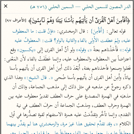
ساهم معنا في نشر القرآن والعلم الشرعي
✕
الدر المصون للسمين الحلبي — السمين الحلبي (٧٥٦ هـ)
الباحث القرآني
﴿أَفَأَمِنَ أَهۡلُ ٱلۡقُرَىٰۤ أَن یَأۡتِیَهُم بَأۡسُنَا بَیَـٰتࣰا وَهُمۡ نَاۤىِٕمُونَ﴾ 
[الأعراف ٩٧]
قوله تعالى: 
{أَفَأَمِنَ}
 : قال الزمخشري: 
«فإنْ قلت: ما المعطوف 
بحث
تفسير
علوم
مصاحف
معاجم
عليه، ولِمَ عطفت الأولى بالفاء والثانية بالواو؟ قلت: المعطوفُ عليه 
قوله:»
 فَأَخَذْناهم بعتةً 
«، وقوله»
 ولو أنَّ أهل القرى إلى 
«يكسبون»
 وقع 
اعتراضاً بين المعطوف والمعطوف عليه، وإنما عَطَفَتْ بالفاء لأن المَعْنى: 
Type 2 or more characters for results.
فَعَلوا وصنعوا فأخذناهم بغتة، أَبَعْدَ ذلك أَمِنَ أهل القرى أن يأتيهم بأسنا 
Type 1 or more
أمّهات
عامّة
معاصرة
بياتاً، وأَمِنَ أهل القرى أن يأتيهم بأسنا ضُحى 
«. قال الشيخ:»
 وهذا الذي 
characters for results.
تفسير الطبري
فتح البيان للقنوجي
الميسر
ذكره رجوعٌ عن مذهبه في مثل ذلك إلى مذهب الجماعة، وذلك أن 
تفسير ابن كثير
فتح القدير للشوكاني
المختصر في
مذهبَه في الهمزة المصدرةِ على حرف العطف تقديرُ معطوف عليه بين 
التفسير
الهمزة وحرفِ العطف، ومذهبُ الجماعة أن حرفَ العطف في نية 
تفسير القرطبي
تفسير ابن جزي
تفسير السعدي
التقدم، وإنما تأخَّر وتقدَّمَتْ عليه همزة الاستفهام لقوة تصدُّرها في أول 
تفسير البغوي
أيسر التفاسير
الكلام 
«، وقد تقدَّم تحقيق هذا غيرَ مرة، والزمخشري هنا لم يقدِّر بينهما 
موسوعات
القرآن – تدبر وعمل
معطوفاً عليه بل جعل ما بعد الفاء معطوفاً على ما قبلها من الجمل وهو 